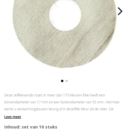
Deze zelfklevende rozet in meer dan 175 kleuren folie heeft een
binnendiameter van 17 mm en een buitendiameter van 55 mm. Hiermee
werkt u verwarmingsbuizen keurig af in dezelfde kleur als de vloer. De
rozetten zijn eenvoudig op maat te maken door middel van een
gatenstans
.
Lees meer
Zelfklevend
Inhoud: set van 10 stuks