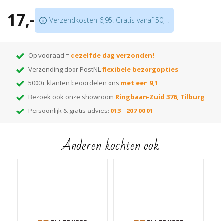
Bestaat uit 2 delen; u hoeft geen buizen te demonteren
17,-
Verkrijgbaar in meer dan
175 kleuren
Verzendkosten 6,95. Gratis vanaf 50,-!
Let op:
prijs is per 10 stuks!
Op vooraad =
dezelfde dag verzonden!
Verzending door PostNL
flexibele bezorgopties
5000+ klanten beoordelen ons
met een 9,1
Bezoek ook onze showroom
Ringbaan-Zuid 376, Tilburg
Persoonlijk & gratis advies:
013 - 207 00 01
Anderen kochten ook