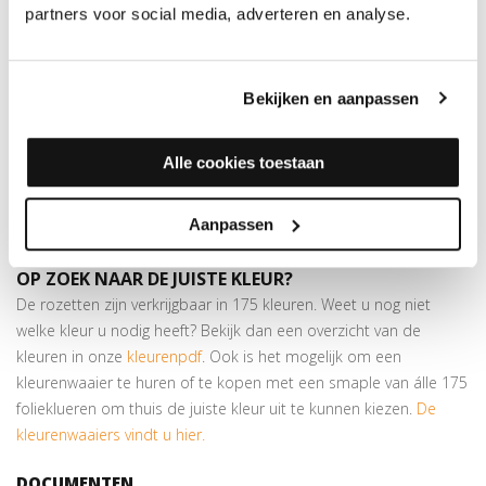
partners voor social media, adverteren en analyse.
binnendiameter van 17 mm en een buitendiameter van 55 mm.
Hiermee werkt u verwarmingsbuizen keurig af in dezelfde kleur
als de vloer. De rozetten zijn eenvoudig op maat te maken door
middel van een
gatenstans
.
Bekijken en aanpassen
Zelfklevend
Bestaat uit 2 delen; u hoeft geen buizen te demonteren
Alle cookies toestaan
Verkrijgbaar in meer dan
175 kleuren
Aanpassen
Let op:
prijs is per 10 stuks!
OP ZOEK NAAR DE JUISTE KLEUR?
De rozetten zijn verkrijgbaar in 175 kleuren. Weet u nog niet
welke kleur u nodig heeft? Bekijk dan een overzicht van de
kleuren in onze
kleurenpdf
. Ook is het mogelijk om een
kleurenwaaier te huren of te kopen met een smaple van álle 175
folieklueren om thuis de juiste kleur uit te kunnen kiezen.
De
kleurenwaaiers vindt u hier.
DOCUMENTEN