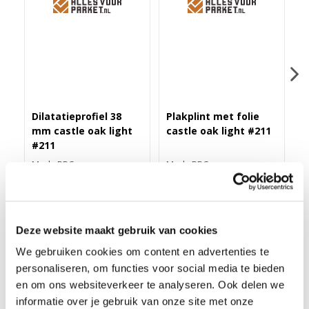
Dilatatieprofiel 38
Plakplint met folie
H
mm castle oak light
castle oak light #211
4
#211
#
Merk: PPC
Merk: PPC
M
43,40
3,25
1
Deze website maakt gebruik van cookies
We gebruiken cookies om content en advertenties te
ZELFKL. ROZET (17 MM) CASTLE OAK LIGHT #211
personaliseren, om functies voor social media te bieden
(10 ST)
en om ons websiteverkeer te analyseren. Ook delen we
informatie over je gebruik van onze site met onze
Deze zelfklevende rozet in meer dan 175 kleuren folie heeft een