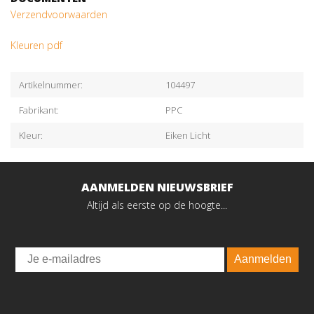
Verzendvoorwaarden
Kleuren pdf
Artikelnummer:
104497
Fabrikant:
PPC
Kleur:
Eiken Licht
AANMELDEN NIEUWSBRIEF
Altijd als eerste op de hoogte...
Email
Aanmelden