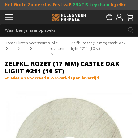
Het Grote Zomerklus Festival!
GRATIS keychain
bij elke
bestelling vanaf €25, en
toffe acties
! Doe je mee?
Persoonlijk & gratis advies:
013 - 207 00 01
Home
Plinten
Accessoires
Folie
Zelfkl. rozet (17 mm) castle oak
rozetten
light #211 (10 st)
ZELFKL. ROZET (17 MM) CASTLE OAK
LIGHT #211 (10 ST)
Niet op voorraad = 2-4 werkdagen levertijd