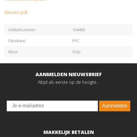
Kleuren pdf
Artikelnummer:
104486
Fabrikant:
PPC
Kleur:
Grijs
AANMELDEN NIEUWSBRIEF
Altijd als eerste op de hoogte...
Email
Aanmelden
MAKKELIJK BETALEN