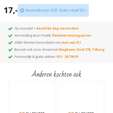
Bestaat uit 2 delen; u hoeft geen buizen te demonteren
17,-
Verkrijgbaar in meer dan
175 kleuren
Verzendkosten 6,95. Gratis vanaf 50,-!
Let op:
prijs is per 10 stuks!
Op vooraad =
dezelfde dag verzonden!
Verzending door PostNL
flexibele bezorgopties
5000+ klanten beoordelen ons
met een 9,1
Bezoek ook onze showroom
Ringbaan-Zuid 376, Tilburg
Persoonlijk & gratis advies:
013 - 207 00 01
Anderen kochten ook