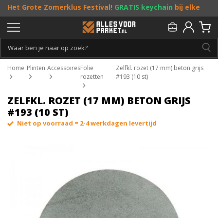
Het Grote Zomerklus Festival!
GRATIS keychain
bij elke
bestelling vanaf €25, en
toffe acties
! Doe je mee?
Persoonlijk & gratis advies:
013 - 207 00 01
Home
Plinten
Accessoires
Folie
Zelfkl. rozet (17 mm) beton grijs
rozetten
#193 (10 st)
ZELFKL. ROZET (17 MM) BETON GRIJS
#193 (10 ST)
Niet op voorraad = 2-4 werkdagen levertijd