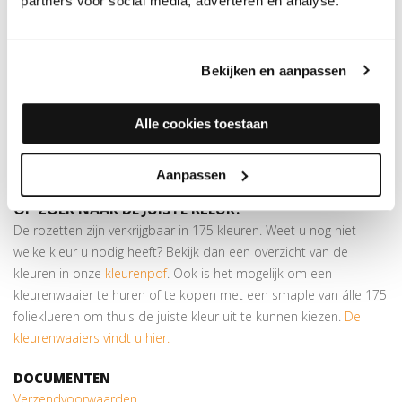
partners voor social media, adverteren en analyse.
Hiermee werkt u verwarmingsbuizen keurig af in dezelfde kleur
als de vloer. De rozetten zijn eenvoudig op maat te maken door
middel van een
gatenstans
.
Bekijken en aanpassen
Zelfklevend
Bestaat uit 2 delen; u hoeft geen buizen te demonteren
Alle cookies toestaan
Verkrijgbaar in meer dan
175 kleuren
Let op:
prijs is per 10 stuks!
Aanpassen
OP ZOEK NAAR DE JUISTE KLEUR?
De rozetten zijn verkrijgbaar in 175 kleuren. Weet u nog niet
welke kleur u nodig heeft? Bekijk dan een overzicht van de
kleuren in onze
kleurenpdf
. Ook is het mogelijk om een
kleurenwaaier te huren of te kopen met een smaple van álle 175
folieklueren om thuis de juiste kleur uit te kunnen kiezen.
De
kleurenwaaiers vindt u hier.
DOCUMENTEN
Verzendvoorwaarden