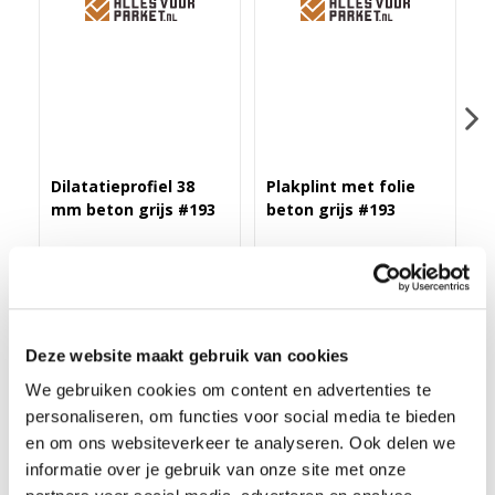
Dilatatieprofiel 38
Plakplint met folie
H
mm beton grijs #193
beton grijs #193
b
Merk: PPC
Merk: PPC
M
43,40
3,25
4
Deze website maakt gebruik van cookies
We gebruiken cookies om content en advertenties te
personaliseren, om functies voor social media te bieden
ZELFKL. ROZET (17 MM) BETON GRIJS #193 (10 ST)
en om ons websiteverkeer te analyseren. Ook delen we
Deze zelfklevende rozet in meer dan 175 kleuren folie heeft een
informatie over je gebruik van onze site met onze
binnendiameter van 17 mm en een buitendiameter van 55 mm.