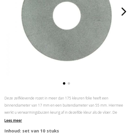
Deze zelfklevende rozet in meer dan 175 kleuren folie heeft een
binnendiameter van 17 mm en een buitendiameter van 55 mm. Hiermee
werkt u verwarmingsbuizen keurig af in dezelfde kleur als de vloer. De
rozetten zijn eenvoudig op maat te maken door middel van een
gatenstans
.
Lees meer
Zelfklevend
Inhoud: set van 10 stuks