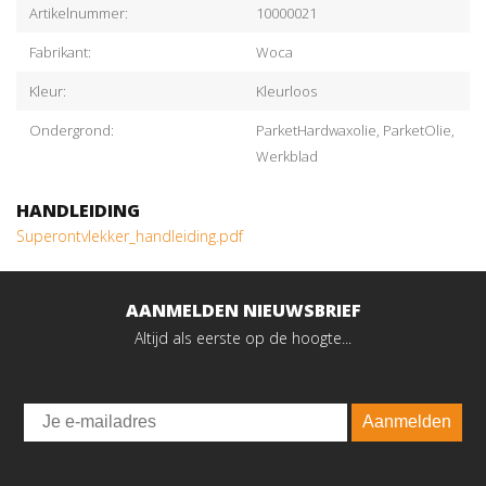
Artikelnummer:
10000021
Fabrikant:
Woca
Kleur:
Kleurloos
Ondergrond:
ParketHardwaxolie, ParketOlie,
Werkblad
HANDLEIDING
Superontvlekker_handleiding.pdf
AANMELDEN NIEUWSBRIEF
Altijd als eerste op de hoogte...
Email
Aanmelden