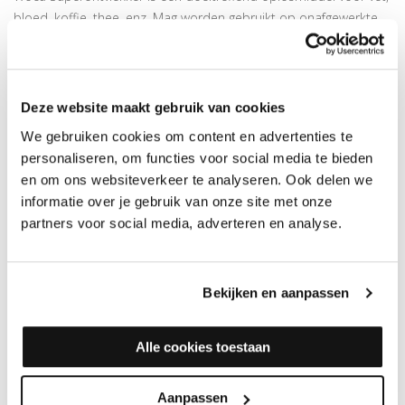
bloed, koffie, thee, enz. Mag worden gebruikt op onafgewerkte,
met zeep behandelde, geoliede of in de was gezette binnen
oppervlakken. Super Ontvlekker is op basis van zeep en werd
speciaal ontwikkeld voor gebruik binnenshuis om vlekken te
verwijderen uit geoliede houtoppervlakken.
Deze website maakt gebruik van cookies
We gebruiken cookies om content en advertenties te
GEBRUIKSAANWIJZING WOCA SUPERONTVLEKKER
personaliseren, om functies voor social media te bieden
1. Alvorens Super Ontvlekker te gebruiken, is het aanbevolen om
en om ons websiteverkeer te analyseren. Ook delen we
een kleine test uit te voeren op een niet-zichtbare plaats op de
informatie over je gebruik van onze site met onze
vloer om u ervan te vergewissen dat het product geen
partners voor social media, adverteren en analyse.
ongewenste reacties teweegbrengt.
2. Verstuif Super Ontvlekker rechtstreeks uit de fles gelijkmatig
op de vlek.
Bekijken en aanpassen
3. Laat de Super Ontvlekker 10 à 20 min. inwerken om de vlek
Alle cookies toestaan
op te lossen.
4. Schrob nu lichtjes met een fijn plukje
staalwol
tot de vlek
Aanpassen