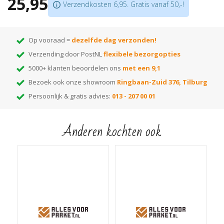
25,95
Verzendkosten 6,95. Gratis vanaf 50,-!
TIP: Lees ook onze blog:
Hoe verwijder ik vlekken uit een houten vloer
Op vooraad =
dezelfde dag verzonden!
Verzending door PostNL
flexibele bezorgopties
5000+ klanten beoordelen ons
met een 9,1
Bezoek ook onze showroom
Ringbaan-Zuid 376, Tilburg
Persoonlijk & gratis advies:
013 - 207 00 01
Anderen kochten ook