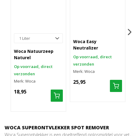
Woca Easy
W
Neutralizer
W
Woca Natuurzeep
Op voorraad, direct
O
Naturel
verzonden
v
Op voorraad, direct
Merk: Woca
M
verzonden
Merk: Woca
25,95
8
18,95
WOCA SUPERONTVLEKKER SPOT REMOVER
Woca Superontvlekker is een doeltreffend oplosmiddel voor vet,