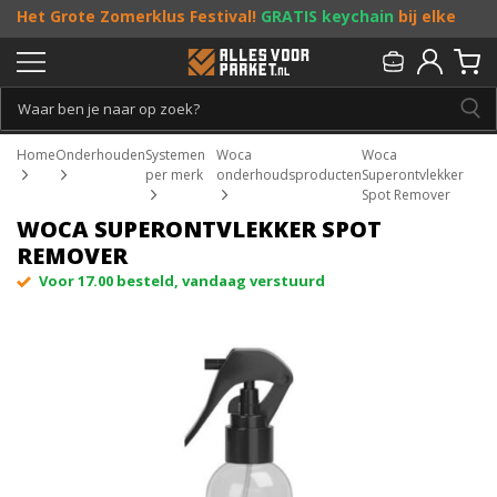
Het Grote Zomerklus Festival!
GRATIS keychain
bij elke
bestelling vanaf €25, en
toffe acties
! Doe je mee?
Persoonlijk & gratis advies:
013 - 207 00 01
Home
Onderhouden
Systemen
Woca
Woca
per merk
onderhoudsproducten
Superontvlekker
Spot Remover
WOCA SUPERONTVLEKKER SPOT
REMOVER
Voor 17.00 besteld, vandaag verstuurd