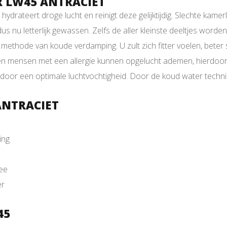
 LW45 ANTRACIET
hydrateert droge lucht en reinigt deze gelijktijdig. Slechte ka
t dus nu letterlijk gewassen. Zelfs de aller kleinste deeltjes w
 methode van koude verdamping. U zult zich fitter voelen, beter
 mensen met een allergie kunnen opgelucht ademen, hierdoor zijn
door een optimale luchtvochtigheid. Door de koud water techni
ANTRACIET
ing
Nee
er
45