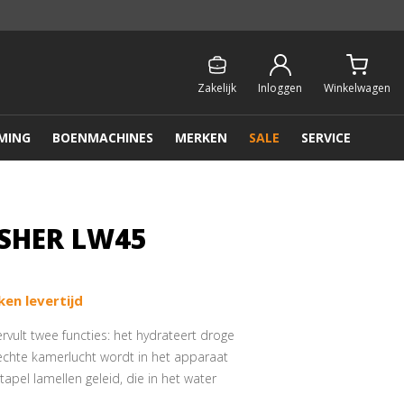
Persoonlijk & gratis advies:
013 - 207 00 01
Zakelijk
Inloggen
Winkelwagen
MING
BOENMACHINES
MERKEN
SALE
SERVICE
SHER LW45
en levertijd
rvult twee functies: het hydrateert droge
 Slechte kamerlucht wordt in het apparaat
apel lamellen geleid, die in het water
rlijk gewassen. Zelfs de aller kleinste