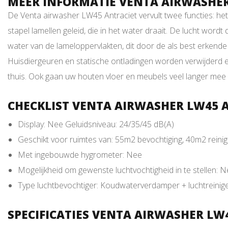
MEER INFORMATIE VENTA AIRWASHER
De Venta airwasher LW45 Antraciet vervult twee functies: het 
stapel lamellen geleid, die in het water draait. De lucht word
water van de lameloppervlakten, dit door de als best erkende
Huisdiergeuren en statische ontladingen worden verwijderd en
thuis. Ook gaan uw houten vloer en meubels veel langer mee 
CHECKLIST VENTA AIRWASHER LW45 
Display: Nee Geluidsniveau: 24/35/45 dB(A)
Geschikt voor ruimtes van: 55m2 bevochtiging, 40m2 reinig
Met ingebouwde hygrometer: Nee
Mogelijkheid om gewenste luchtvochtigheid in te stellen: 
Type luchtbevochtiger: Koudwaterverdamper + luchtreinig
SPECIFICATIES VENTA AIRWASHER LW