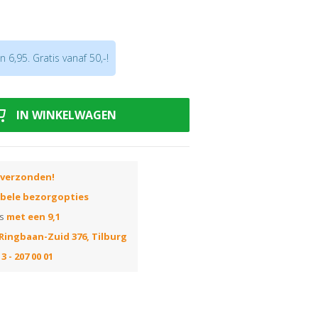
water.
 6,95. Gratis vanaf 50,-!
le koud water techniek
o! Weet u niet welke luchtbevochtiger u
IN WINKELWAGEN
log
.
 verzonden!
ibele bezorgopties
ns
met een 9,1
Ringbaan-Zuid 376, Tilburg
3 - 207 00 01