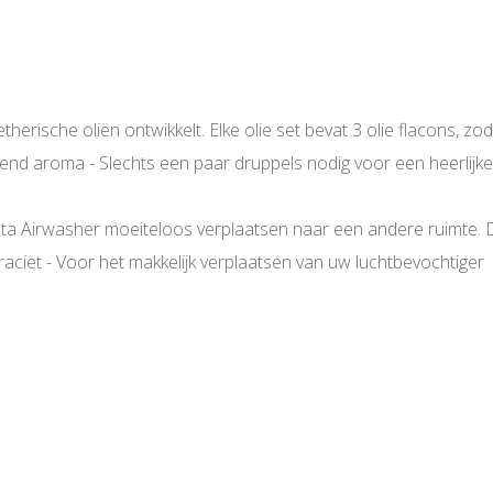
erische oliën ontwikkelt. Elke olie set bevat 3 olie flacons, zoda
send aroma - Slechts een paar druppels nodig voor een heerlijk
nta Airwasher moeiteloos verplaatsen naar een andere ruimte.
ntraciet - Voor het makkelijk verplaatsen van uw luchtbevochtiger