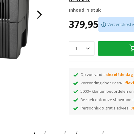
deeltjes worden gebonden in het 
Inhoud: 1 stuk
Luchtreiniging tot 40m2
379,95
Luchtbevochtiging tot 55m²
Verzendkosten
Zeer energiezuinig door specia
Ook verkrijgbaar in
Wit
Scroll naar beneden voor meer inf
moet kiezen? Leest u dan deze
b
Op vooraad =
dezelfde dag
Verzending door PostNL
flex
5000+ klanten beoordelen o
Bezoek ook onze showroom
Persoonlijk & gratis advies:
01