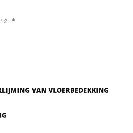
egellak.
ERLIJMING VAN VLOERBEDEKKING
NG