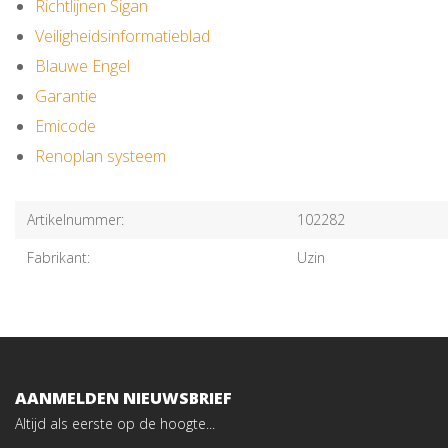
Richtlijnen Sigan
Veiligheidsinformatieblad
Blauwe Engel
Garantie
Emicode
Renoplan systeem
Artikelnummer:
102282
Fabrikant:
Uzin
AANMELDEN NIEUWSBRIEF
Altijd als eerste op de hoogte...