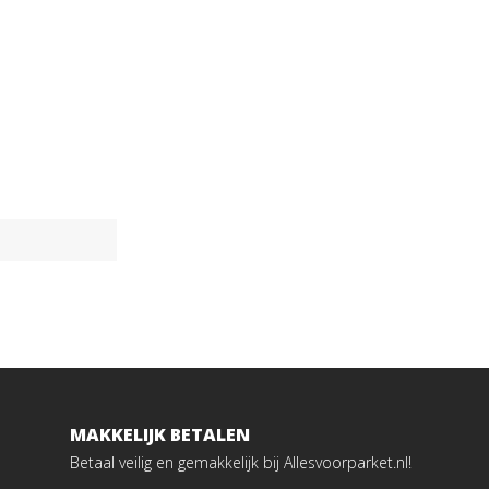
MAKKELIJK BETALEN
Betaal veilig en gemakkelijk bij Allesvoorparket.nl!