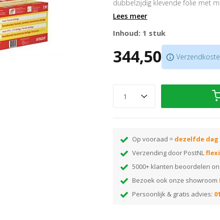
dubbelzijdig klevende folie met mi
en elastische vloerbedekking. Jar
Lees meer
gegarandeerd verwijderd worden zo
Inhoud: 1 stuk
shops, die constant van vloerbed
of bij woningen die vaak van huurd
344,50
Verzendkosten
oplossing.”
Afmeting 75 cm x 20 m
Voor nieuwe textiele vloerbede
Geschikt voor projecten, zonde
Bestand tegen reiniging, inclus
Scroll naar beneden voor gebruik
Op vooraad =
dezelfde dag
Handleiding
!
Verzending door PostNL
flex
5000+ klanten beoordelen o
Bezoek ook onze showroom
Persoonlijk & gratis advies:
01