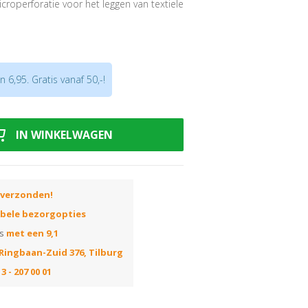
croperforatie voor het leggen van textiele
en later kan de vloerbedekking
nder lijmresten achter te laten. “Bij
ekking wisselen omwille van nieuwe look
er wisselen: SIGAN 3 is de ideale
 6,95. Gratis vanaf 50,-!
kking op bestaand parket of laminaat
IN WINKELWAGEN
r beperking in grootte van het oppervlak
ief de sproei-extractie methode
saanwijzing of open direct de
 verzonden!
ibele bezorgopties
ns
met een 9,1
Ringbaan-Zuid 376, Tilburg
3 - 207 00 01