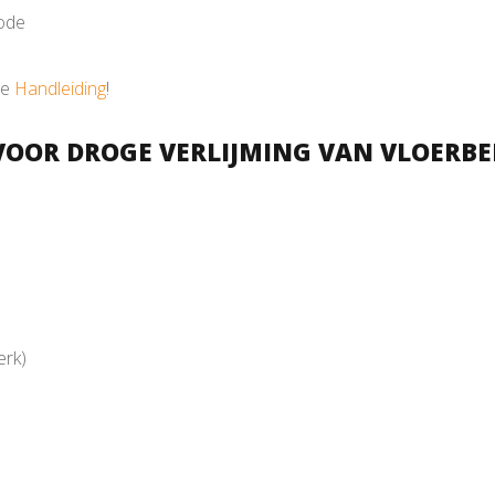
hode
de
Handleiding
!
E VOOR DROGE VERLIJMING VAN VLOERB
erk)