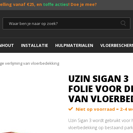
telling vanaf €25, en
toffe acties
! Doe je mee?
ENHOUT
INSTALLATIE
HULPMATERIALEN
VLOERBESCHER
oge verlijming van vloerbedekking
UZIN SIGAN 3
FOLIE VOOR D
VAN VLOERBE
Niet op voorraad = 2-4 w
Uzin Sigan 3 wordt gebruikt voor h
vloerbedekking op bestaand parke