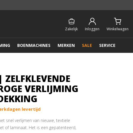
Persoonlijk & gratis advies:
013 - 207 00 01
Zakelijk
Inloggen
Winkelwagen
MING
BOENMACHINES
MERKEN
SALE
SERVICE
 | ZELFKLEVENDE
ROGE VERLIJMING
DEKKING
erkdagen levertijd
et snel verlijmen van nieuwe, textiele
t of laminaat. Het is een gepatenteerd,