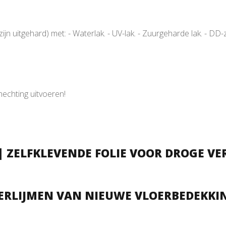
 uitgehard) met: - Waterlak. - UV-lak. - Zuurgeharde lak. - DD-z
hechting uitvoeren!
| ZELFKLEVENDE FOLIE VOOR DROGE V
VERLIJMEN VAN NIEUWE VLOERBEDEKKI