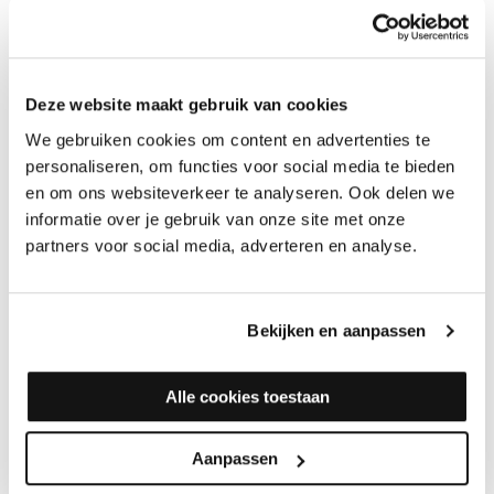
Deze website maakt gebruik van cookies
Floorify Trapprofielen
Floorify Trapprofielen
Goose F036
Havana F037
We gebruiken cookies om content en advertenties te
Merk: Floorify
Merk: Floorify
personaliseren, om functies voor social media te bieden
en om ons websiteverkeer te analyseren. Ook delen we
69,95
69,95
informatie over je gebruik van onze site met onze
partners voor social media, adverteren en analyse.
Bekijken en aanpassen
Alle cookies toestaan
Aanpassen