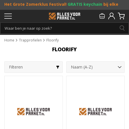
Het Grote Zomerklus Festival!
GRATIS keychain
bij elke
bestelling vanaf €25, en
toffe acties
! Doe je mee?
Persoonlijk & gratis advies:
013 - 207 00 01
Home
Trapprofielen
Floorify
FLOORIFY
Filteren