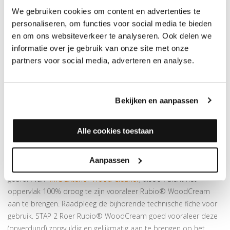
#3 Gravel Grey #4 Blue Grey #5 Green Grey #6 Bold Black #7
We gebruiken cookies om content en advertenties te
Charming Grey #8 The Traditional Collection Voor alle fans van
personaliseren, om functies voor social media te bieden
een klassieke, traditionele look gebaseerd op warme
en om ons websiteverkeer te analyseren. Ook delen we
aardetinten. Burned Chocolate Creamy White Deep Taupe
informatie over je gebruik van onze site met onze
Mocha Cream Rich Almond Salted Caramel Snow White Soft
partners voor social media, adverteren en analyse.
Taupe Sweet Toffee The Scandinavian Collection Voor alle fans
van een originele look gebaseerd op de typische Scandinavische
huizen. Aurora Blue Country Green Fjord Blue Forest Green Ice
Bekijken en aanpassen
Blue Navy Blue Oslo Ochre Quiet Green Swedish Red
GEBRUIKSAANWIJZING RUBIO MONOCOAT
Alle cookies toestaan
WOODCREAM FJORD BLUE
STAP 1 Reinig het hout met de RMC Exterior Wood Cleaner. Het
Aanpassen
hout dient grondig te worden afgespoeld met water na het
gebruik van
RMC Exterior Wood Cleaner
, alsook dient het
oppervlak 100% droog te zijn vooraleer Rubio® WoodCream
aan te brengen. Raadpleeg de bijhorende technische fiche voor
gebruik. STAP 2 Roer Rubio® WoodCream goed vooraleer deze
(onverdund) zorgvuldig en gelijkmatig aan te brengen op het