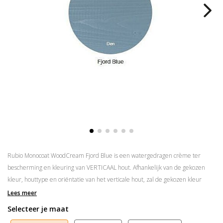
Rubio Monocoat WoodCream Fjord Blue is een watergedragen crème ter
bescherming en kleuring van VERTICAAL hout. Afhankelijk van de gekozen
kleur, houttype en oriëntatie van het verticale hout, zal de gekozen kleur
tussen de 2 en 5 jaar behouden blijven.
Lees meer
Selecteer je maat
Beschikbaar in 27 kleuren
Vochtafstotend na 3 uur, droog na +/- 12 uur