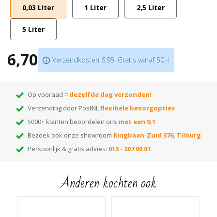
0,03 Liter
1 Liter
2,5 Liter
Geeft waterafstotend resultaat met langdurig pareleffect
Scroll naar beneden voor gebruiksaanwijzing of open hem direct
handleiding
!
5 Liter
6,70
Verzendkosten 6,95. Gratis vanaf 50,-!
Op vooraad =
dezelfde dag verzonden!
Verzending door PostNL
flexibele bezorgopties
5000+ klanten beoordelen ons
met een 9,1
Bezoek ook onze showroom
Ringbaan-Zuid 376, Tilburg
Persoonlijk & gratis advies:
013 - 207 00 01
Anderen kochten ook