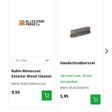
Handschrobborstel
D
s
Rubio Monocoat
Op voorraad, direct
O
Exterior Wood Cleaner
verzonden
v
Merk: Rubio Monocoat
Merk: Blue Dolphin
M
9,50
5,95
8