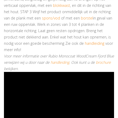
verticaal oppervlak, met een
blokkwast
, en dit in de richting van
het hout. STAP 3 Wrijf het product onmiddellijk uit in de richting
van de plank met een
spons/vod
of met een
borstel
in geval van
een ruw oppervlak. Werk in zones van 3 tot 4 planken in de
horizontale richting. Laat geen resten opdrogen. Breng het
product niet dekkend aan. Enkel wat het hout kan opnemen, is
nodig voor een goede bescherming Zie ook de
handleiding
voor
meer info!
Voor meer informatie over Rubio Monocoat WoodCream Fjord Blue
verwijzen wij u door naar de
handleiding
. Ook kunt u de
brochure
bekijken.