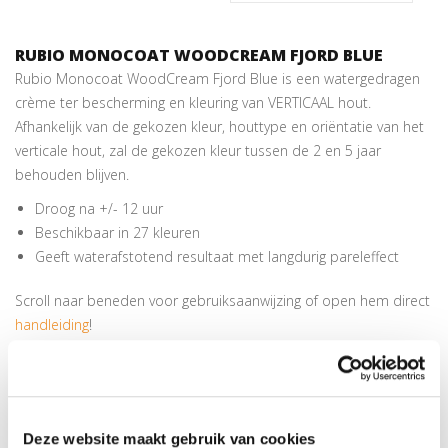
RUBIO MONOCOAT WOODCREAM FJORD BLUE
Rubio Monocoat WoodCream Fjord Blue is een watergedragen
crème ter bescherming en kleuring van VERTICAAL hout.
Afhankelijk van de gekozen kleur, houttype en oriëntatie van het
verticale hout, zal de gekozen kleur tussen de 2 en 5 jaar
behouden blijven.
Droog na +/- 12 uur
Beschikbaar in 27 kleuren
Geeft waterafstotend resultaat met langdurig pareleffect
Scroll naar beneden voor gebruiksaanwijzing of open hem direct
handleiding
!
BESCHIKBARE KLEUREN RUBIO MONOCOAT
WOODCREAM
The Grey Collection Voor alle fans van een verouderde, grijze
Deze website maakt gebruik van cookies
look. Transparent #0 Dirty Grey #1 Timeless Grey #2 Misty Grey