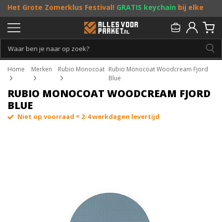
Het Grote Zomerklus Festival!
GRATIS keychain
bij elke
bestelling vanaf €25, en
toffe acties
! Doe je mee?
Persoonlijk & gratis advies:
013 - 207 00 01
Home
Merken
Rubio Monocoat
Rubio Monocoat Woodcream Fjord
Blue
RUBIO MONOCOAT WOODCREAM FJORD
BLUE
Niet op voorraad = 2-4 werkdagen levertijd