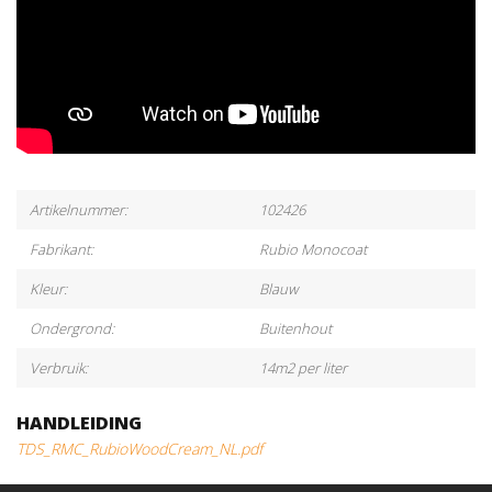
Artikelnummer:
102426
Fabrikant:
Rubio Monocoat
Kleur:
Blauw
Ondergrond:
Buitenhout
Verbruik:
14m2 per liter
HANDLEIDING
TDS_RMC_RubioWoodCream_NL.pdf