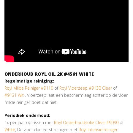
ONDERHOUD ROYL OIL 2K #4561 WHITE
Regelmatige reiniging:
Royl Milde Reiniger #9110
of
Royl Vloerzeep #9130 Clear
of
#9131 Wit
. Vloerzeep laat een beschermlaag achter op de vloer,
milde reiniger doet dat niet.
Periodiek onderhoud:
1x per jaar opfrissen met
Royl Onderhoudsolie Clear #9090
of
White
, De vloer dan eerst reinigen met
Royl Intensiefreiniger