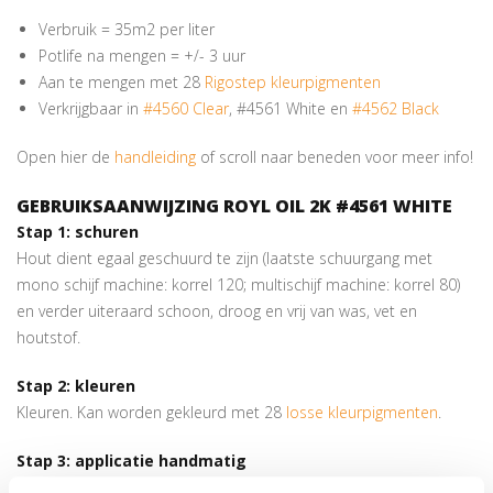
Verbruik = 35m2 per liter
Potlife na mengen = +/- 3 uur
Aan te mengen met 28
Rigostep kleurpigmenten
Verkrijgbaar in
#4560 Clear
, #4561 White en
#4562 Black
Open hier de
handleiding
of scroll naar beneden voor meer info!
GEBRUIKSAANWIJZING ROYL OIL 2K #4561 WHITE
Stap 1:
schuren
Hout dient egaal geschuurd te zijn (laatste schuurgang met
mono schijf machine: korrel 120; multischijf machine: korrel 80)
en verder uiteraard schoon, droog en vrij van was, vet en
houtstof.
Stap 2:
kleuren
Kleuren. Kan worden gekleurd met 28
losse kleurpigmenten
.
Stap 3: applicatie handmatig
Giet de B-component al roerend door de A-component en