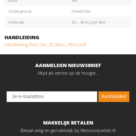
Kleur:
Wit
Ondergrond:
ParketOlie
Verbruik:
30 – 40 m2 per liter
HANDLEIDING
Handleiding_Royl_Olie_2K_Basic_White.pdf
AANMELDEN NIEUWSBRIEF
Altijd als eerste op de hoogte...
Email
Aanmelden
MAKKELIJK BETALEN
Betaal veilig en gemakkelijk bij Allesvoorparket.nl!