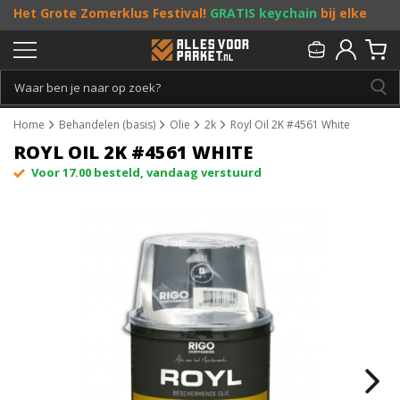
Het Grote Zomerklus Festival!
GRATIS keychain
bij elke
bestelling vanaf €25, en
toffe acties
! Doe je mee?
Persoonlijk & gratis advies:
013 - 207 00 01
Home
Behandelen (basis)
Olie
2k
Royl Oil 2K #4561 White
ROYL OIL 2K #4561 WHITE
Voor 17.00 besteld, vandaag verstuurd