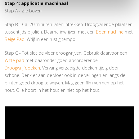
Stap 4: applicatie machinaal
Stap A - Zie boven
Stap B - Ca. 20 minuten laten intrekken. Droogvallende plaatsen
tussentijds bijoliën. Daarna inwrijven met een
Boenmachine
met
Beige Pad
. Wrijf in een rustig tempo.
Stap C - Tot slot de vloer droogwrijven. Gebruik daarvoor een
Witte pad
met daaronder goed absorberende
Droogwrijfdoeken
. Vervang verzadigde doeken tijdig door
schone. Denk er aan de vloer ook in de vellingen en langs de
plinten goed droog te wrijven. Mag geen film vormen op het
hout. Olie hoort in het hout en niet op het hout.