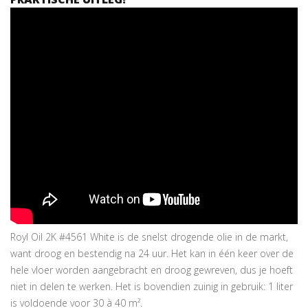
Royl Oil 2K #4561 White is de snelst drogende olie in de markt,
want droog en bestendig na 24 uur. Het kan in één keer over de
hele vloer worden aangebracht en droog gewreven, dus je hoeft
niet in delen te werken. Het is bovendien zuinig in gebruik: 1 liter
is voldoende voor 30 à 40 m².