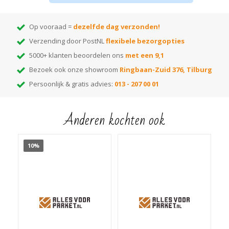
Verkrijgbaar in
#4560 Clear
, #4561 White en
#4562 Black
Open direct de
handleiding
of scroll naar beneden voor meer info!
Op vooraad =
dezelfde dag verzonden!
Verzending door PostNL
flexibele bezorgopties
5000+ klanten beoordelen ons
met een 9,1
Bezoek ook onze showroom
Ringbaan-Zuid 376, Tilburg
Persoonlijk & gratis advies:
013 - 207 00 01
Anderen kochten ook
10%