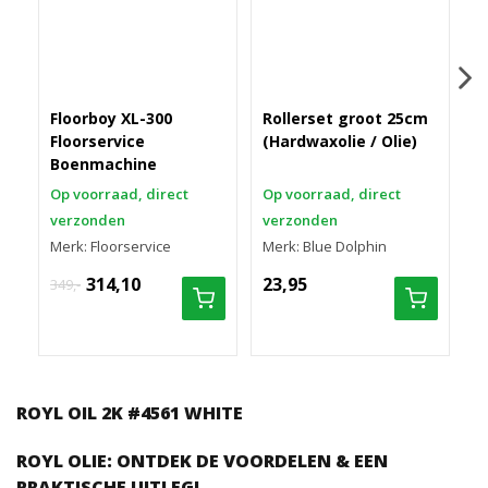
Floorboy XL-300
Rollerset groot 25cm
D
Floorservice
(Hardwaxolie / Olie)
s
Boenmachine
Op voorraad, direct
Op voorraad, direct
O
verzonden
verzonden
v
Merk: Floorservice
Merk: Blue Dolphin
M
314,10
23,95
8
349,-
ROYL OIL 2K #4561 WHITE
ROYL OLIE: ONTDEK DE VOORDELEN & EEN
PRAKTISCHE UITLEG!