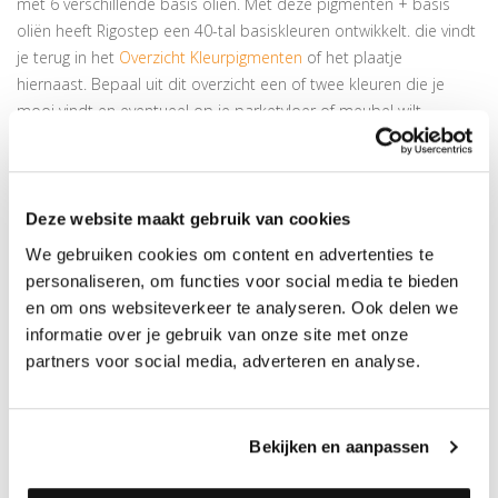
met 6 verschillende basis oliën. Met deze pigmenten + basis
oliën heeft Rigostep een 40-tal basiskleuren ontwikkelt. die vindt
je terug in het
Overzicht Kleurpigmenten
of het plaatje
hiernaast. Bepaal uit dit overzicht een of twee kleuren die je
mooi vindt en eventueel op je parketvloer of meubel wilt
aanbrengen.
Kleur testen
Van elke kleur is een monster beschikbaar waarmee je thuis de
Deze website maakt gebruik van cookies
kleur kunt uitproberen, dit monster bestel je op de
We gebruiken cookies om content en advertenties te
productpagina van jouw gewenste kleur. Het effect van de kleur
personaliseren, om functies voor social media te bieden
is altijd afhankelijk van het hout en kan per vloer iets afwijken van
en om ons websiteverkeer te analyseren. Ook delen we
de waaiers, daarom adviseren wij altijd een test uit te voeren
informatie over je gebruik van onze site met onze
voor de vloer volledig wordt afgewerkt. De kleuren zijn ook te
partners voor social media, adverteren en analyse.
bekijken in de houtwaaier met grijstinten of de houtwaaier met
houttinten.
Bekijken en aanpassen
Hoe maak je jouw kleur?
Elke kleur in het
Overzicht Kleurpigmenten
heeft een code,