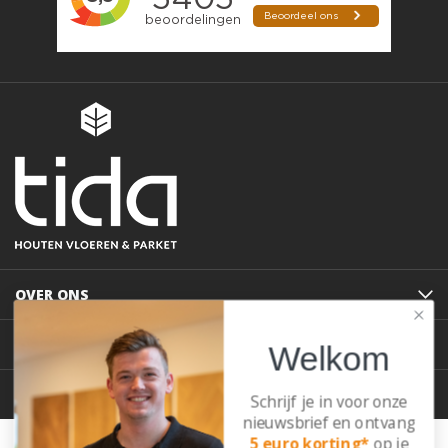
OVER ONS
KLANTENSERVICE
Welkom
POPULAIRSTE BLOGS
Schrijf je in voor onze
nieuwsbrief en ontvang
© 2026 Allesvoorparket.
5 euro korting*
op je