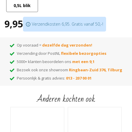
Tip: lees hier alles over de kleurpigmenten:
Uitleg Royl kleurolie
.
0,5L blik
Tip: op zoek naar een zwarte kleur olie? Bestel dan ons handige
testpakketje
met 4 soorten zwarte olie om thuis uit te proberen!
9,95
Verzendkosten 6,95. Gratis vanaf 50,-!
Op vooraad =
dezelfde dag verzonden!
Verzending door PostNL
flexibele bezorgopties
5000+ klanten beoordelen ons
met een 9,1
Bezoek ook onze showroom
Ringbaan-Zuid 376, Tilburg
Persoonlijk & gratis advies:
013 - 207 00 01
Anderen kochten ook