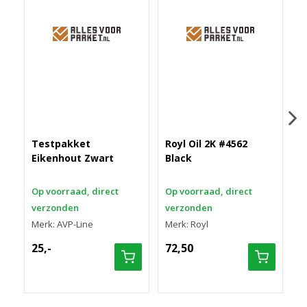
Testpakket
Royl Oil 2K #4562
S
Eikenhout Zwart
Black
K
#
Op voorraad, direct
Op voorraad, direct
O
verzonden
verzonden
v
Merk: AVP-Line
Merk: Royl
M
25,-
72,50
7