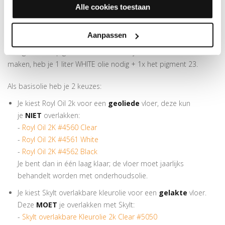
bijvoorbeeld: - Mystic Black C08. De letter C, W of B staat voor
Alle cookies toestaan
de kleur van de basisolie: C van CLEAR, de W van WHITE of de B
van BLACK. Het nummer staat voor het kleurpigment. Dus als je
Aanpassen
de kleur Mystic Black C08 wil maken, heb je 1 liter CLEAR olie
nodig + 1x het pigment nummer 8. Als je de kleur Rivet W23 wil
maken, heb je 1 liter WHITE olie nodig + 1x het pigment 23.
Als basisolie heb je 2 keuzes:
Je kiest Royl Oil 2k voor een
geoliede
vloer, deze kun
je
NIET
overlakken:
-
Royl Oil 2K #4560 Clear
-
Royl Oil 2K #4561 White
-
Royl Oil 2K #4562 Black
Je bent dan in één laag klaar; de vloer moet jaarlijks
behandelt worden met onderhoudsolie.
Je kiest Skylt overlakbare kleurolie voor een
gelakte
vloer.
Deze
MOET
je overlakken met Skylt:
-
Skylt overlakbare Kleurolie 2k Clear #5050