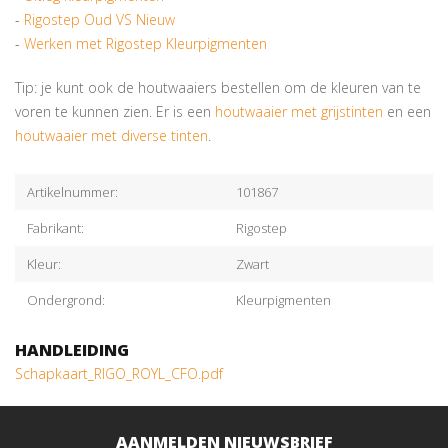
-
Rigostep Oud VS Nieuw
-
Werken met Rigostep Kleurpigmenten
Tip: je kunt ook de houtwaaiers bestellen om de kleuren van te
voren te kunnen zien. Er is een
houtwaaier met grijstinten
en een
houtwaaier met diverse tinten
.
Artikelnummer:
101867
Fabrikant:
Rigostep
Kleur:
Zwart
Ondergrond:
Kleurpigmenten
HANDLEIDING
Schapkaart_RIGO_ROYL_CFO.pdf
AANMELDEN NIEUWSBRIEF