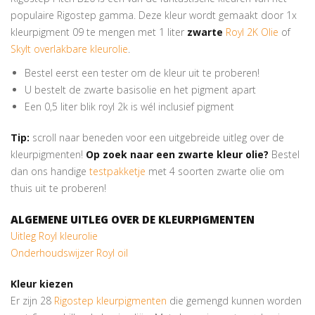
populaire Rigostep gamma. Deze kleur wordt gemaakt door 1x
kleurpigment 09 te mengen met 1 liter
zwarte
Royl 2K Olie
of
Skylt overlakbare kleurolie
.
Bestel eerst een tester om de kleur uit te proberen!
U bestelt de zwarte basisolie en het pigment apart
Een 0,5 liter blik royl 2k is wél inclusief pigment
Tip:
scroll naar beneden voor een uitgebreide uitleg over de
kleurpigmenten!
Op zoek naar een zwarte kleur olie?
Bestel
dan ons handige
testpakketje
met 4 soorten zwarte olie om
thuis uit te proberen!
ALGEMENE UITLEG OVER DE KLEURPIGMENTEN
Uitleg Royl kleurolie
Onderhoudswijzer Royl oil
Kleur kiezen
Er zijn 28
Rigostep kleurpigmenten
die gemengd kunnen worden