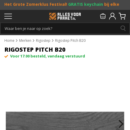
Het Grote Zomerklus Festival!
GRATIS keychain
bij elke
bestelling vanaf €25, en
toffe acties
! Doe je mee?
Persoonlijk & gratis advies:
013 - 207 00 01
Home
Merken
Rigostep
Rigostep Pitch B20
RIGOSTEP PITCH B20
Voor 17.00 besteld, vandaag verstuurd