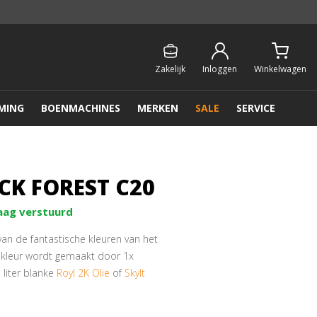
Persoonlijk & gratis advies:
013 - 207 00 01
Zakelijk
Inloggen
Winkelwagen
MING
BOENMACHINES
MERKEN
SALE
SERVICE
CK FOREST C20
aag verstuurd
van de fantastische kleuren van het
kleur wordt gemaakt door 1x
liter blanke
Royl 2K Olie
of
Skylt
leur uit te proberen!