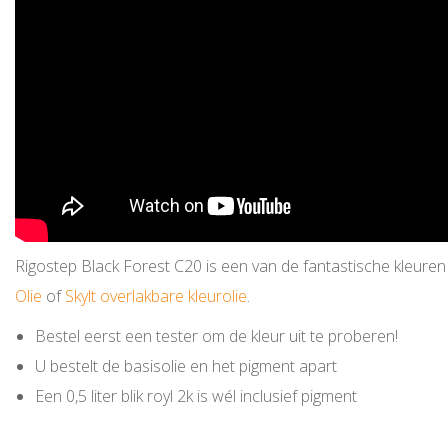
Rigostep Black Forest C20 is een van de fantastische kleure
Olie
of
Skylt overlakbare kleurolie
.
Bestel eerst een tester om de kleur uit te proberen!
U bestelt de basisolie en het pigment apart
Een 0,5 liter blik royl 2k is wél inclusief pigment