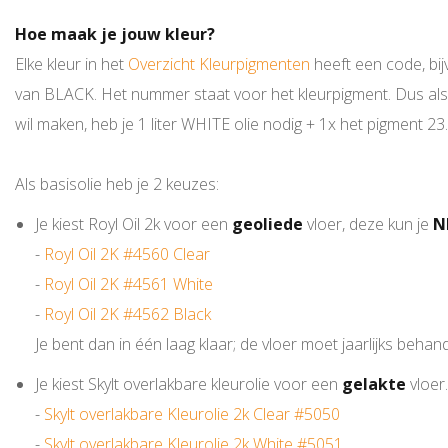
Hoe maak je jouw kleur?
Elke kleur in het
Overzicht Kleurpigmenten
heeft een code, bi
van BLACK. Het nummer staat voor het kleurpigment. Dus als je
wil maken, heb je 1 liter WHITE olie nodig + 1x het pigment 23.
Als basisolie heb je 2 keuzes:
Je kiest Royl Oil 2k voor een
geoliede
vloer, deze kun je
N
-
Royl Oil 2K #4560 Clear
-
Royl Oil 2K #4561 White
-
Royl Oil 2K #4562 Black
Je bent dan in één laag klaar; de vloer moet jaarlijks beh
Je kiest Skylt overlakbare kleurolie voor een
gelakte
vloer
-
Skylt overlakbare Kleurolie 2k Clear #5050
-
Skylt overlakbare Kleurolie 2k White #5051