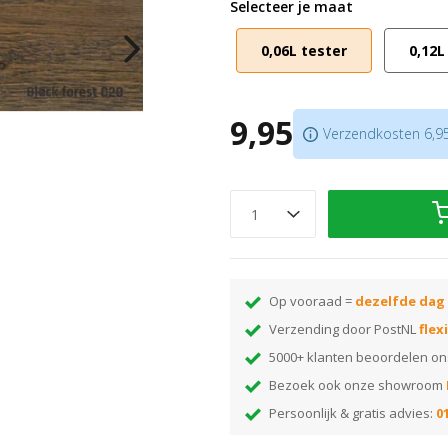
Selecteer je maat
1 zakje pigment is geschikt voor 
U bestelt de
Royl 2K Olie
of
Sky
0,06L tester
0,12L
Tip: lees hier alles over de kleurp
9,95
Verzendkosten 6,95.
Op vooraad =
dezelfde dag
Verzending door PostNL
flex
5000+ klanten beoordelen o
Bezoek ook onze showroom
Persoonlijk & gratis advies:
01