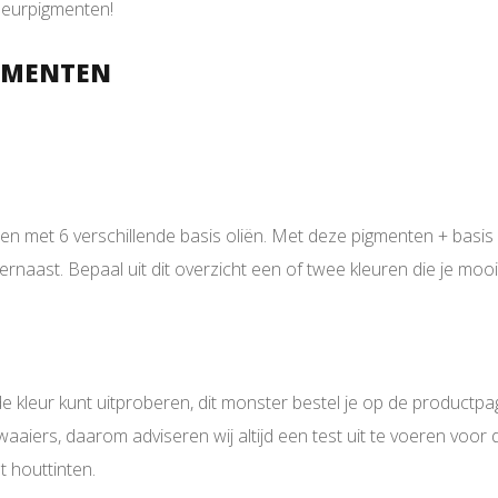
kleurpigmenten!
IGMENTEN
met 6 verschillende basis oliën. Met deze pigmenten + basis ol
iernaast. Bepaal uit dit overzicht een of twee kleuren die je moo
 kleur kunt uitproberen, dit monster bestel je op de productpagi
waaiers, daarom adviseren wij altijd een test uit te voeren voor 
t houttinten.