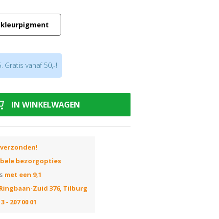
1 liter olie
lt overlakbare kleurolie
apart
 kleurpigment
igmenten:
Uitleg Royl kleurolie
.
 Gratis vanaf 50,-!
IN WINKELWAGEN
 verzonden!
ibele bezorgopties
ns
met een 9,1
Ringbaan-Zuid 376, Tilburg
3 - 207 00 01