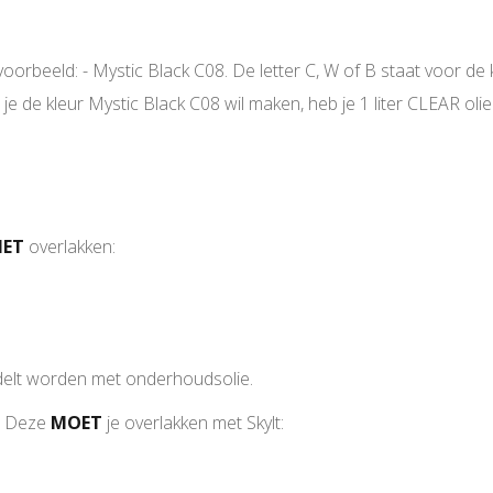
jvoorbeeld: - Mystic Black C08. De letter C, W of B staat voor d
 de kleur Mystic Black C08 wil maken, heb je 1 liter CLEAR olie
IET
overlakken:
andelt worden met onderhoudsolie.
. Deze
MOET
je overlakken met Skylt: