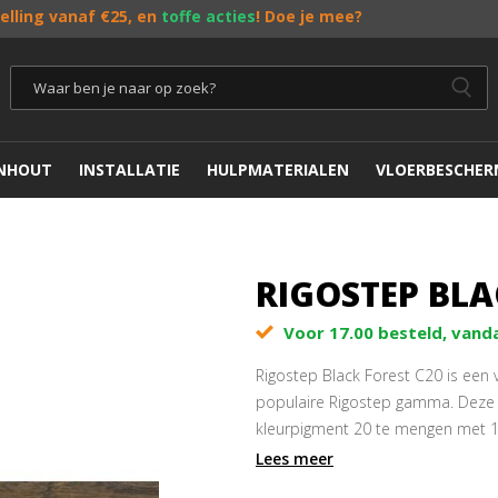
telling vanaf €25, en
toffe acties
! Doe je mee?
ENHOUT
INSTALLATIE
HULPMATERIALEN
VLOERBESCHER
RIGOSTEP BLA
Voor 17.00 besteld, vand
Rigostep Black Forest C20 is een 
populaire Rigostep gamma. Deze 
kleurpigment 20 te mengen met 1 
overlakbare kleurolie
.
Lees meer
Bestel eerst een tester om de k