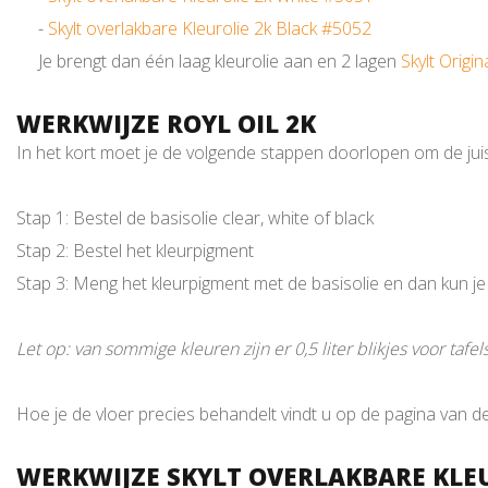
-
Skylt overlakbare Kleurolie 2k Black #5052
Je brengt dan één laag kleurolie aan en 2 lagen
Skylt Origin
WERKWIJZE ROYL OIL 2K
In het kort moet je de volgende stappen doorlopen om de juis
Stap 1: Bestel de basisolie clear, white of black
Stap 2: Bestel het kleurpigment
Stap 3: Meng het kleurpigment met de basisolie en dan kun j
Let op: van sommige kleuren zijn er 0,5 liter blikjes voor tafe
Hoe je de vloer precies behandelt vindt u op de pagina van d
WERKWIJZE SKYLT OVERLAKBARE KLE