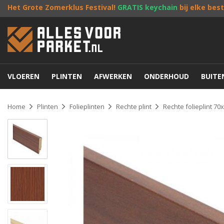
Het Grote Zomerklus Festival!
GRATIS keychain
bij elke bes
VLOEREN
PLINTEN
AFWERKEN
ONDERHOUD
BUIT
Home
Plinten
Folieplinten
Rechte plint
Rechte folieplint 7