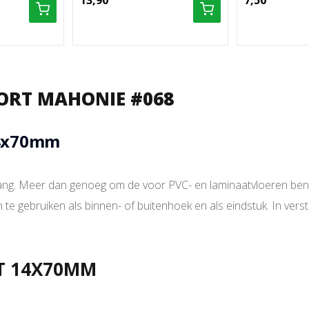
13,90
7,50
PORT MAHONIE #068
14x70mm
ang. Meer dan genoeg om de voor PVC- en laminaatvloeren beno
jn te gebruiken als binnen- of buitenhoek en als eindstuk. In vers
.
NT 14X70MM