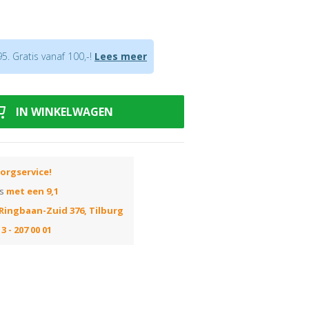
en verkrijgbaar waardoor in verstek
. Gratis vanaf 100,-!
Lees meer
fde decor verkrijgbaar
of een
onzichtbaar clipsysteem
snijverlies tijdens montage.
IN WINKELWAGEN
uiste kleur? Huur dan onze
orgservice!
ns
met een 9,1
Ringbaan-Zuid 376, Tilburg
3 - 207 00 01