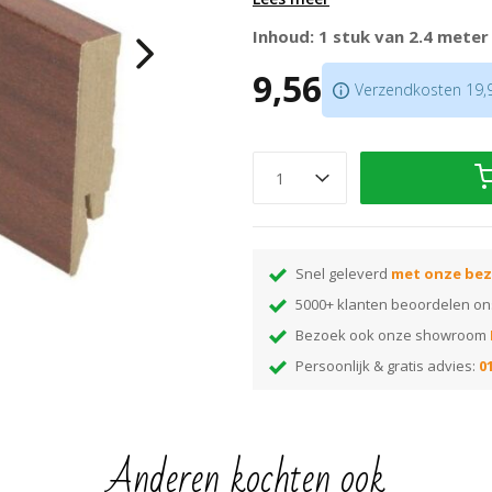
Prijs is per lengte van 2.4 meter
Inhoud: 1 stuk van 2.4 meter
Ook bijpassende hoek/eindstukk
9,56
zagen niet nodig is
Verzendkosten 19,95
Bijpassende profielen
in hetzel
Je bevestigt deze plint met
lijm
Let op:
houd rekening met +/- 5% 
Tip:
ben je nog op zoek naar de j
monsterwaaier
Snel geleverd
met onze bez
5000+ klanten beoordelen o
Bezoek ook onze showroom
Persoonlijk & gratis advies:
01
Anderen kochten ook