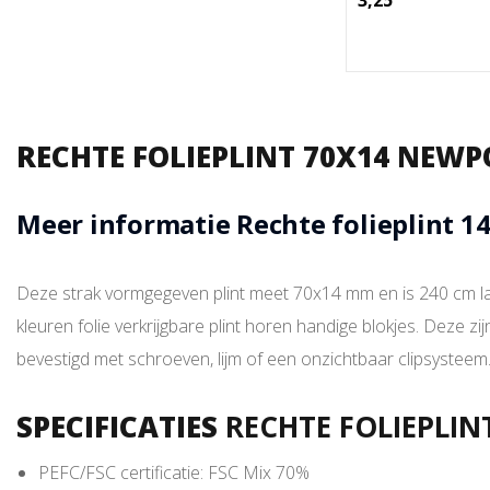
3,25
RECHTE FOLIEPLINT 70X14 NEW
Meer informatie Rechte folieplint 
Deze strak vormgegeven plint meet 70x14 mm en is 240 cm l
kleuren folie verkrijgbare plint horen handige blokjes. Deze zi
bevestigd met schroeven, lijm of een onzichtbaar clipsysteem
SPECIFICATIES
RECHTE FOLIEPLI
PEFC/FSC certificatie: FSC Mix 70%