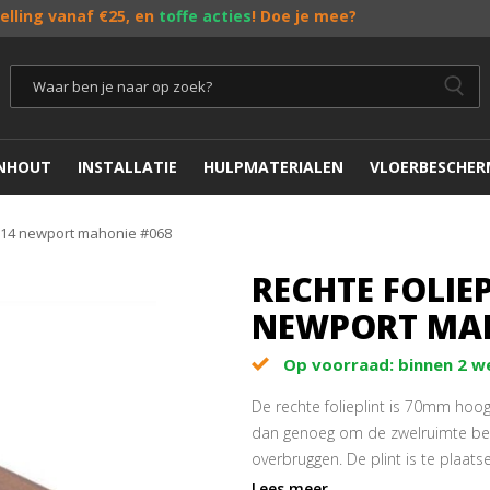
telling vanaf €25, en
toffe acties
! Doe je mee?
ENHOUT
INSTALLATIE
HULPMATERIALEN
VLOERBESCHER
0x14 newport mahonie #068
RECHTE FOLIE
NEWPORT MAH
Op voorraad: binnen 2 
De rechte folieplint is 70mm hoo
dan genoeg om de zwelruimte ben
overbruggen. De plint is te plaat
een kabelgoot. De rechte folieplin
Lees meer