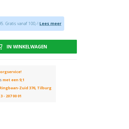
en verkrijgbaar waardoor in verstek
. Gratis vanaf 100,-!
Lees meer
fde decor verkrijgbaar
of een
onzichtbaar clipsysteem
snijverlies tijdens montage.
IN WINKELWAGEN
uiste kleur? Huur dan onze
orgservice!
ns
met een 9,1
Ringbaan-Zuid 376, Tilburg
3 - 207 00 01