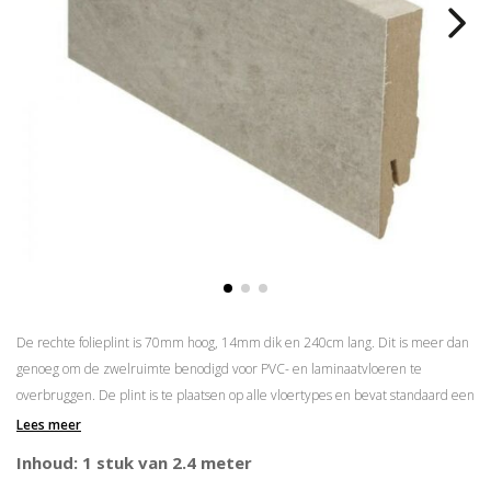
De rechte folieplint is 70mm hoog, 14mm dik en 240cm lang. Dit is meer dan
genoeg om de zwelruimte benodigd voor PVC- en laminaatvloeren te
overbruggen. De plint is te plaatsen op alle vloertypes en bevat standaard een
kabelgoot. De rechte folieplint is verkrijgbaar in meer dan 175 kleuren.
Lees meer
Prijs is per lengte van 2.4 meter
Inhoud: 1 stuk van 2.4 meter
Ook bijpassende hoek/eindstukken verkrijgbaar waardoor in verstek zagen