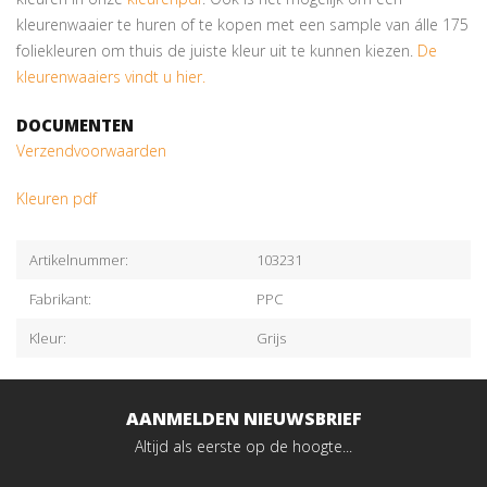
kleurenwaaier te huren of te kopen met een sample van álle 175
foliekleuren om thuis de juiste kleur uit te kunnen kiezen.
De
kleurenwaaiers vindt u hier.
DOCUMENTEN
Verzendvoorwaarden
Kleuren pdf
Artikelnummer:
103231
Fabrikant:
PPC
Kleur:
Grijs
AANMELDEN NIEUWSBRIEF
Altijd als eerste op de hoogte...