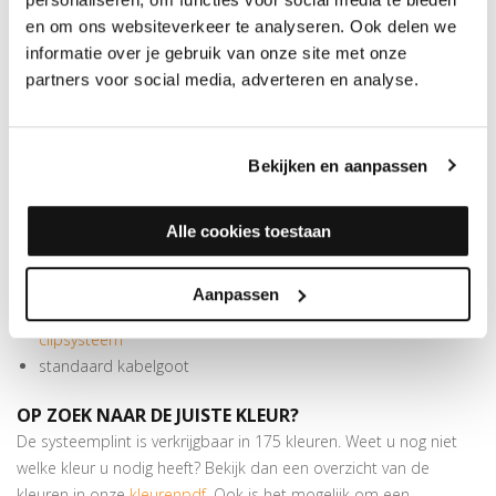
Deze strak vormgegeven plint meet 70x14 mm en is 240 cm
en om ons websiteverkeer te analyseren. Ook delen we
lang. Meer dan genoeg om de voor PVC- en laminaatvloeren
informatie over je gebruik van onze site met onze
benodigde zwelruimte te overbruggen. Bij deze in meer dan 175
partners voor social media, adverteren en analyse.
kleuren folie verkrijgbare plint horen handige blokjes. Deze zijn te
gebruiken als binnen- of buitenhoek en als eindstuk. In verstek
zagen is hierbij niet nodig. De MDF folieplint kan worden
Bekijken en aanpassen
bevestigd met schroeven, lijm of een onzichtbaar clipsysteem.
SPECIFICATIES
RECHTE FOLIEPLINT 14X70MM
Alle cookies toestaan
PEFC/FSC certificatie: FSC Mix 70%
Beschermt de muren tegen beschadigingen van stofzuigers
Aanpassen
Makkelijk te monteren met
lijm
of een
onzichtbaar
clipsysteem
standaard kabelgoot
OP ZOEK NAAR DE JUISTE KLEUR?
De systeemplint is verkrijgbaar in 175 kleuren. Weet u nog niet
welke kleur u nodig heeft? Bekijk dan een overzicht van de
kleuren in onze
kleurenpdf
. Ook is het mogelijk om een