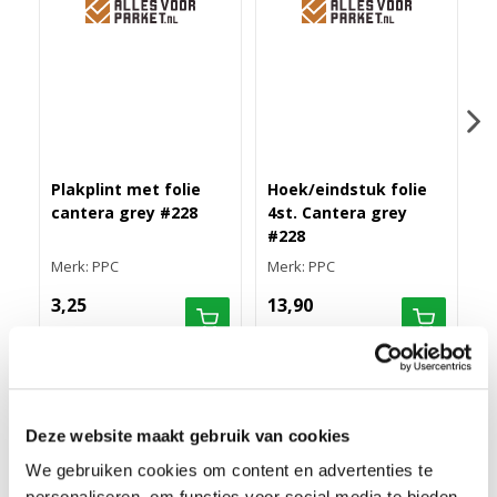
Plakplint met folie
Hoek/eindstuk folie
M
cantera grey #228
4st. Cantera grey
r
#228
s
Merk: PPC
Merk: PPC
M
3,25
13,90
7
RECHTE FOLIEPLINT 70X14 CANTERA GREY #228
Deze website maakt gebruik van cookies
We gebruiken cookies om content en advertenties te
MEER INFORMATIE RECHTE FOLIEPLINT 14X70MM
personaliseren, om functies voor social media te bieden