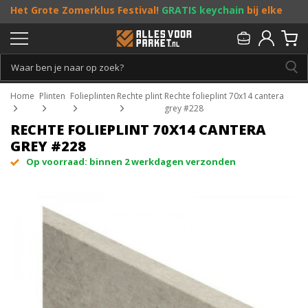
Het Grote Zomerklus Festival!
GRATIS keychain
bij elke
bestelling vanaf €25, en
toffe acties
! Doe je mee?
Persoonlijk & gratis advies:
013 - 207 00 01
Home
Plinten
Folieplinten
Rechte plint
Rechte folieplint 70x14 cantera
grey #228
RECHTE FOLIEPLINT 70X14 CANTERA
GREY #228
Op voorraad: binnen 2 werkdagen verzonden