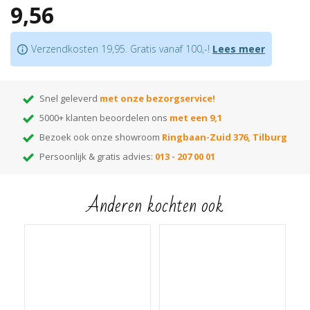
9,56
niet nodig is
Bijpassende profielen
in hetzelfde decor verkrijgbaar
Je bevestigt deze plint met
lijm
of een
onzichtbaar clipsysteem
Verzendkosten 19,95. Gratis vanaf 100,-!
Lees meer
Let op:
houd rekening met +/- 5% snijverlies tijdens montage.
Tip:
ben je nog op zoek naar de juiste kleur? Huur dan onze monsterwaaier
Snel geleverd
met onze bezorgservice!
5000+ klanten beoordelen ons
met een 9,1
Bezoek ook onze showroom
Ringbaan-Zuid 376, Tilburg
Persoonlijk & gratis advies:
013 - 207 00 01
Anderen kochten ook