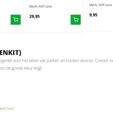
Merk: AVP-Line
Merk: AVP-Line
9,95
29,95
ENKIT)
oegenkit voor het kitten van parket- en houten vloeren. Creëer
es de goede kleur krijgt.
rect
hier
!