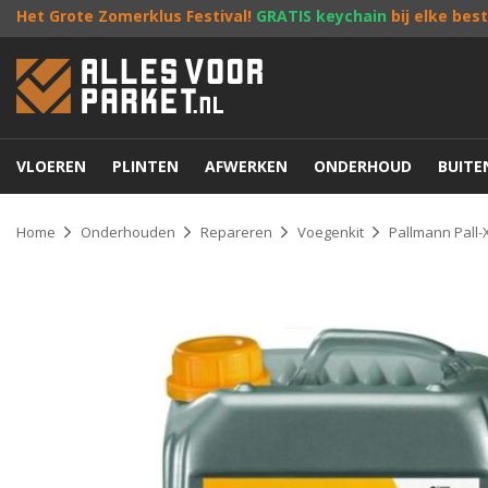
Het Grote Zomerklus Festival!
GRATIS keychain
bij elke bes
VLOEREN
PLINTEN
AFWERKEN
ONDERHOUD
BUIT
Home
Onderhouden
Repareren
Voegenkit
Pallmann Pall-X