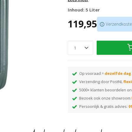
Verbruik 50 – 100 ml/ m²
Inhoud: 5 Liter
Geschikt voor voegen tot 2 mm
119,95
Altijd afwerken met olie of lak
Verzendkosten
Scroll naar beneden voor gebruik
Op vooraad =
dezelfde dag
Verzending door PostNL
flex
5000+ klanten beoordelen o
Bezoek ook onze showroom
Persoonlijk & gratis advies:
01