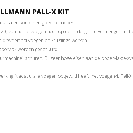
LLMANN PALL-X KIT
tuur laten komen en goed schudden.
100/120) van het te voegen hout op de ondergrond vermengen met
tijd tweemaal voegen en kruislings werken.
oppervlak worden geschuurd.
machine) schuren. Bij zeer hoge eisen aan de oppervlaktekwalit
ng Nadat u alle voegen opgevuld heeft met voegenkit Pall-X Z