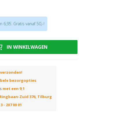
 6,95. Gratis vanaf 50,-!
saanwijzing of open hem direct
hier
!
IN WINKELWAGEN
 verzonden!
ibele bezorgopties
ns
met een 9,1
Ringbaan-Zuid 376, Tilburg
3 - 207 00 01