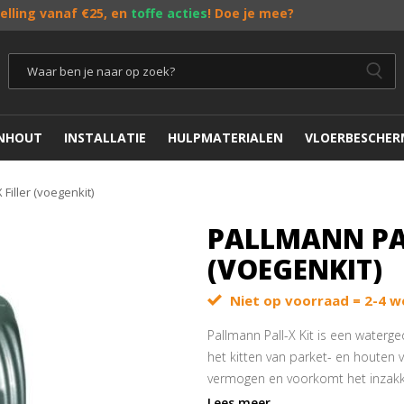
telling vanaf €25, en
toffe acties
! Doe je mee?
ENHOUT
INSTALLATIE
HULPMATERIALEN
VLOERBESCHER
 Filler (voegenkit)
PALLMANN PAL
(VOEGENKIT)
Niet op voorraad = 2-4 w
Pallmann Pall-X Kit is een waterg
het kitten van parket- en houten 
vermogen en voorkomt het inzakk
het fijne schuurstof zodat u precie
Lees meer