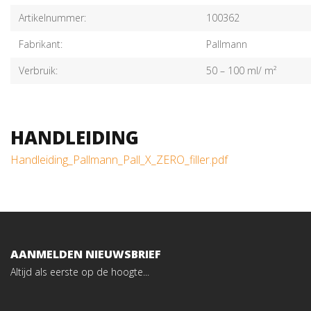
Artikelnummer:
100362
Fabrikant:
Pallmann
Verbruik:
50 – 100 ml/ m²
HANDLEIDING
Handleiding_Pallmann_Pall_X_ZERO_filler.pdf
AANMELDEN NIEUWSBRIEF
Altijd als eerste op de hoogte...