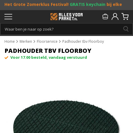
Het Grote Zomerklus Festival!
GRATIS keychain
bij elke
bestelling vanaf €25, en
toffe acties
! Doe je mee?
Persoonlijk & gratis advies:
013 - 207 00 01
Home
Merken
Floorservice
Padhouder tbv Floorboy
PADHOUDER TBV FLOORBOY
Voor 17.00 besteld, vandaag verstuurd