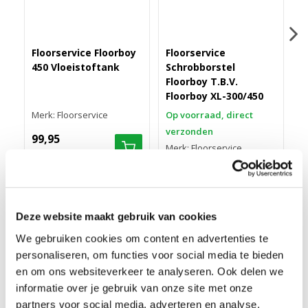
Floorservice Floorboy
Floorservice
450 Vloeistoftank
Schrobborstel
P
Floorboy T.B.V.
i
Floorboy XL-300/450
O
Merk: Floorservice
Op voorraad, direct
v
verzonden
99,95
M
Merk: Floorservice
6
79,95
Deze website maakt gebruik van cookies
We gebruiken cookies om content en advertenties te
PADHOUDER TBV FLOORBOY
personaliseren, om functies voor social media te bieden
Pennenrug speciaal voor de Boenmachine Floorboy XL-300, XL-
en om ons websiteverkeer te analyseren. Ook delen we
350, XL-380, XL-450 en HS-450. Dit product wordt bij elk
informatie over je gebruik van onze site met onze
apparaat geleverd maar is los te bestellen ter vervanging.
partners voor social media, adverteren en analyse.