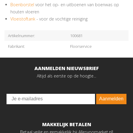
Boenborstel
voor het op- en uitboenen van boenwas op
houten vloeren
Vloeistoftank
- voor de vochtige reiniging
Artikelnummer:
100681
Fabrikant:
Floorservice
AANMELDEN NIEUWSBRIEF
Altijd als eerste op de hoogte...
Email
Aanmelden
MAKKELIJK BETALEN
Betaal veilig en gemakkelijk bij Allesvoorparket.nl!