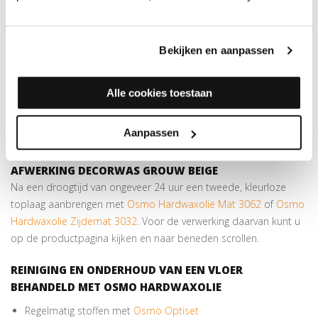
combinatie met de
Padhouder met handgreep
óf met de
Padhouder met steelaansluiting
voor wanneer u niet op de
knieën wilt werken. Het is belangrijk dat u alle overtollige
Bekijken en aanpassen
decorwas van het hout afhaalt en de rest goed IN het hout wrijft.
AANBRENGEN MACHINAAL
Alle cookies toestaan
Indien u de decorwas met een boenmachine wilt inwrijven,
adviseren wij het gebruik van de
Floorboy XL-300
in combinatie
Aanpassen
met de
Witte pad
.
AFWERKING DECORWAS GROUW BEIGE
Na een droogtijd van ongeveer 24 uur een tweede, kleurloze
toplaag aanbrengen met
Osmo Hardwaxolie Mat 3062
of
Osmo
Hardwaxolie Zijdemat 3032
. Voor de verwerking daarvan kunt u
op de productpagina kijken en naar beneden scrollen.
REINIGING EN ONDERHOUD VAN EEN VLOER
BEHANDELD MET OSMO HARDWAXOLIE
Regelmatig stoffen met
Osmo Optiset