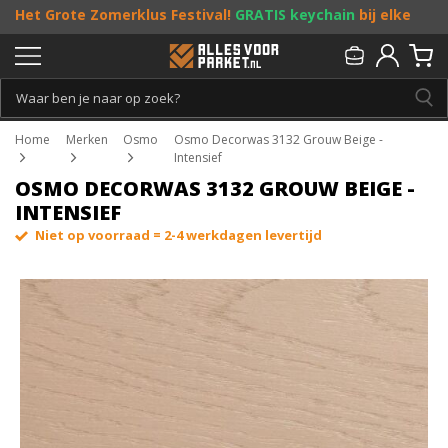
Het Grote Zomerklus Festival!
GRATIS keychain
bij elke
bestelling vanaf €25, en
toffe acties
! Doe je mee?
Persoonlijk & gratis advies:
013 - 207 00 01
Home
Merken
Osmo
Osmo Decorwas 3132 Grouw Beige -
Intensief
OSMO DECORWAS 3132 GROUW BEIGE -
INTENSIEF
Niet op voorraad = 2-4 werkdagen levertijd