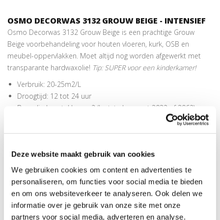
OSMO DECORWAS 3132 GROUW BEIGE - INTENSIEF
Osmo Decorwas 3132 Grouw Beige is een prachtige Grouw
Beige voorbehandeling voor houten vloeren, kurk, OSB en
meubel-oppervlakken. Moet altijd nog worden afgewerkt met
transparante hardwaxolie!
Tip: SUPER voor een kinderkamer!
Verbruik: 20-25m2/L
Droogtijd: 12 tot 24 uur
Benodigd aantal lagen: 2 (laatste laag met 3032 of 3062),
indien dekkend 2 lagen met decorwas en 1 laag met
transparante 3032 of 3062
In maar liefst
27 kleuren
beschikbaar
Deze website maakt gebruik van cookies
AANBRENGEN OSMO DECORWAS GROUW BEIGE
We gebruiken cookies om content en advertenties te
Breng een egale laag aan met een
Osmo Roller
,
kwast
of
personaliseren, om functies voor social media te bieden
vloerborstel
in de lengterichting van het hout met de nerf mee.
en om ons websiteverkeer te analyseren. Ook delen we
De decorwas vervolgens heel goed uitpoetsen met een
Osmo
informatie over je gebruik van onze site met onze
droogwrijfdoek
of
Witte pad
in de richting van de nerf. Dit kan in
partners voor social media, adverteren en analyse.