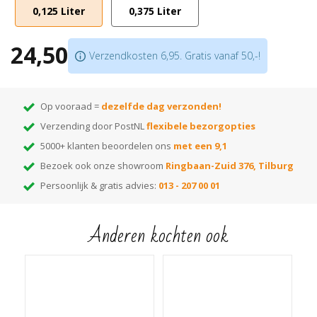
0,125 Liter
0,375 Liter
Benodigd aantal lagen: 2 (laatste laag met 3032 of 3062), indien dekkend 2
lagen met decorwas en 1 laag met transparante 3032 of 3062
24,50
In maar liefst
27 kleuren
beschikbaar
Verzendkosten 6,95. Gratis vanaf 50,-!
Op vooraad =
dezelfde dag verzonden!
Verzending door PostNL
flexibele bezorgopties
5000+ klanten beoordelen ons
met een 9,1
Bezoek ook onze showroom
Ringbaan-Zuid 376, Tilburg
Persoonlijk & gratis advies:
013 - 207 00 01
Anderen kochten ook