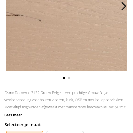
Osmo Decorwas 3132 Grouw Beige is een prachtige Grouw Beige
voorbehandeling voor houten vloeren, kurk, OSB en meubel-oppervlakken.
Moet altijd nog worden afgewerkt met transparante hardwaxolie!
Tip: SUPER
voor een kinderkamer!
Lees meer
Selecteer je maat
Verbruik: 20-25m2/L
Droogtijd: 12 tot 24 uur