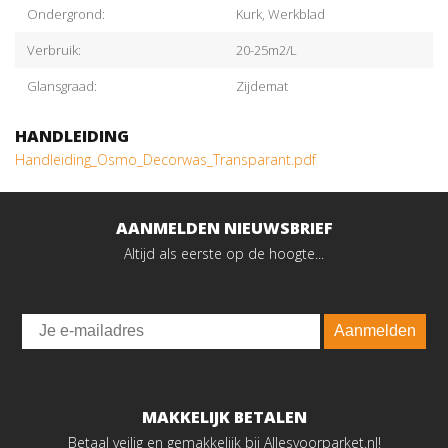
Ondergrond:
Kurk, Werkblad
Verbruik:
20-25m2/L
Glansgraad:
Zijdemat
HANDLEIDING
Handleiding_Osmo_Decorwas_Transparant.pdf
AANMELDEN NIEUWSBRIEF
Altijd als eerste op de hoogte...
Email
Aanmelden
MAKKELIJK BETALEN
Betaal veilig en gemakkelijk bij Allesvoorparket.nl!