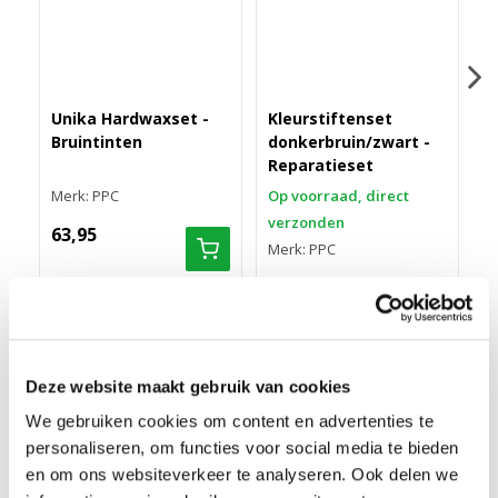
Unika Hardwaxset -
Kleurstiftenset
Q
Bruintinten
donkerbruin/zwart -
R
Reparatieset
Merk: PPC
Op voorraad, direct
O
verzonden
v
63,95
Merk: PPC
M
13,50
6
Deze website maakt gebruik van cookies
LOSSE HARDWAXSTAAF 556 LICHT MAHONIE
We gebruiken cookies om content en advertenties te
Met deze Losse hardwaxstaaf 556 Licht Mahonie kun je kleine
personaliseren, om functies voor social media te bieden
beschadigingen in je parket (houten vloer) makkelijk in de
en om ons websiteverkeer te analyseren. Ook delen we