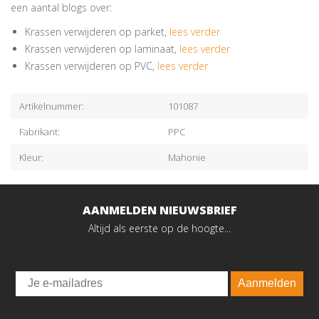
een aantal blogs over:
Krassen verwijderen op parket,
lees verder
Krassen verwijderen op laminaat,
lees verder
Krassen verwijderen op PVC,
lees verder
Artikelnummer:
101087
Fabrikant:
PPC
Kleur:
Mahonie
AANMELDEN NIEUWSBRIEF
Altijd als eerste op de hoogte...
Email
Aanmelden