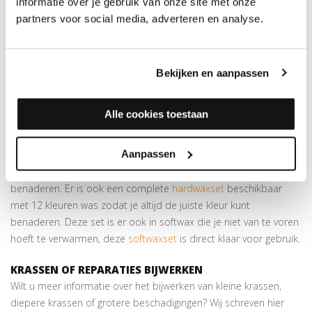
oorspronkelijke kleur repareren. Werk de krassen op de
informatie over je gebruik van onze site met onze
beschadigde planken gewoon bij met een beetje was.
partners voor social media, adverteren en analyse.
Beschikbaar in
20 kleuren
Elke kleur is te benaderen door de wasstaven te combineren
Bekijken en aanpassen
Voor beschadigingen in je Parket (houten vloer)
GEBRUIKSAANWIJZING LOSSE HARDWAXSTAAF 556
Alle cookies toestaan
LICHT MAHONIE
Simpelweg de was verwarmen en in de beschadiging smeren
Aanpassen
met behulp van een
spatel
. Indien gewenst kun je een aantal
wasstaafjes met elkaar combineren om de juiste kleur te
benaderen. Er is ook een complete
hardwaxset
beschikbaar
met 12 kleuren was zodat je altijd de juiste kleur kunt
benaderen. Deze set is er ook in softwax die je niet van te voren
hoeft te verwarmen, deze
softwaxset
is direct klaar voor gebruik.
KRASSEN OF REPARATIES BIJWERKEN
Wilt u meer informatie over het bijwerken van kleine krassen,
diepere krassen of grotere beschadigingen? Wij schreven hier