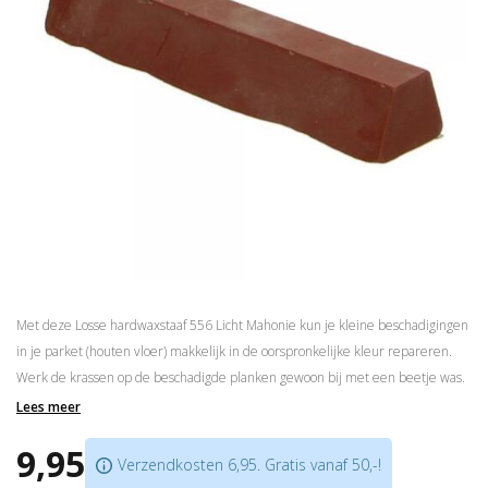
Met deze Losse hardwaxstaaf 556 Licht Mahonie kun je kleine beschadigingen
in je parket (houten vloer) makkelijk in de oorspronkelijke kleur repareren.
Werk de krassen op de beschadigde planken gewoon bij met een beetje was.
Lees meer
Beschikbaar in
20 kleuren
Elke kleur is te benaderen door de wasstaven te combineren
9,95
Verzendkosten 6,95. Gratis vanaf 50,-!
Voor beschadigingen in je Parket (houten vloer)