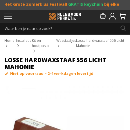
Het Grote Zomerklus Festival!
GRATIS keychain
bij elke
bestelling vanaf €25, en
toffe acties
! Doe je mee?
Persoonlijk & gratis advies:
013 - 207 00 01
Home
Installatie
Kit en
Wasstaafjes
Losse hardwaxstaaf 556 Licht
houtpasta
Mahonie
LOSSE HARDWAXSTAAF 556 LICHT
MAHONIE
Niet op voorraad = 2-4 werkdagen levertijd