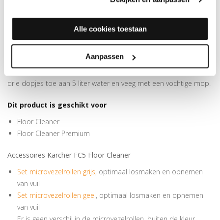
GEBRUIKSAANWIJZING KÄRCHER
VLOERREINIGINGSMIDDEL VERZEGELD
PARKET/LAMINAAT/KURK 534
Alle cookies toestaan
Voor een reiniging binnenshuis met de Floor Cleaner: vul de
schoonwatertank van de Kärcher Floor Cleaner met water en
Aanpassen
voeg nadien ½ tot ¼ doseerdopje toe van het
vloerreinigingsmiddel. Manueel – met een mop: voeg twee tot
drie dopjes toe aan 5 liter water en veeg met een vochtige mop.
Dit product is geschikt voor
Floor Cleaner
Floor Cleaner Premium
Accessoires Kärcher FC5 Floor Cleaner
Set microvezelrollen grijs
, optimaal losmaken en opnemen
van vuil
Set microvezelrollen geel
, optimaal losmaken en opnemen
van vuil
Er is geen verschil in de microvezelrollen, buiten de kleur.