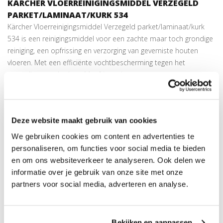
KÄRCHER VLOERREINIGINGSMIDDEL VERZEGELD
PARKET/LAMINAAT/KURK 534
Kärcher Vloerreinigingsmiddel Verzegeld parket/laminaat/kurk
534 is een reinigingsmiddel voor een zachte maar toch grondige
reiniging, een opfrissing en verzorging van geverniste houten
vloeren. Met een efficiënte vochtbescherming tegen het
opzwellen van de vloer. Met frisse citroengeur.
Streepvrije reiniging
2-in-1 – reiniging en verzorging in één stap
Aangename, frisse geur van citroen
Deze website maakt gebruik van cookies
Ideaal in combinatie met de Floor Cleaner
We gebruiken cookies om content en advertenties te
personaliseren, om functies voor social media te bieden
TOEPASSINGEN KÄRCHER VLOERREINIGINGSMIDDEL
en om ons websiteverkeer te analyseren. Ook delen we
VERZEGELD PARKET/LAMINAAT/KURK 534
informatie over je gebruik van onze site met onze
Gevernist Parket
partners voor social media, adverteren en analyse.
Laminaat
Kurk
Bekijken en aanpassen