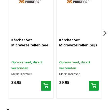
Kärcher Set
Kärcher Set
K
Microvezelrollen Geel
Microvezelrollen Grijs
3
p
Op voorraad, direct
Op voorraad, direct
O
verzonden
verzonden
v
Merk: Kärcher
Merk: Kärcher
M
34,95
29,95
3