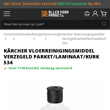
Het Grote Zomerklus Festival!
GRATIS keychain
bij elke
bestelling vanaf €25, en
toffe acties
! Doe je mee?
Persoonlijk & gratis advies:
013 - 207 00 01
Home
Onderhouden
Reinigen
Vloerreiniger
Kärcher Vloerreinigingsmiddel
Verzegeld parket/laminaat/kurk
534
KÄRCHER VLOERREINIGINGSMIDDEL
VERZEGELD PARKET/LAMINAAT/KURK
534
Voor 17.00 besteld, vandaag verstuurd