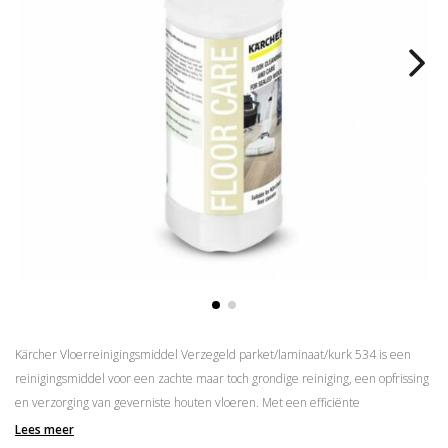
Kärcher Vloerreinigingsmiddel Verzegeld parket/laminaat/kurk 534 is een
reinigingsmiddel voor een zachte maar toch grondige reiniging, een opfrissing
en verzorging van geverniste houten vloeren. Met een efficiënte
vochtbescherming tegen het opzwellen van de vloer. Met frisse citroengeur.
Lees meer