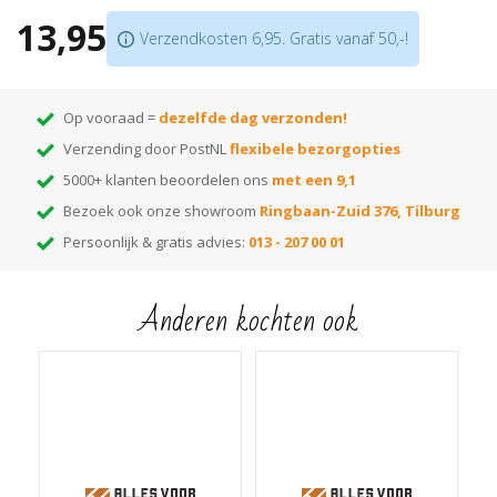
Voor gelakt hout, laminaat of kurk
13,95
Verzendkosten 6,95. Gratis vanaf 50,-!
2-in-1 – reiniging en verzorging in één stap
Aangename, frisse geur van citroen
Ideaal in combinatie met de Floor Cleaner
Op vooraad =
dezelfde dag verzonden!
Tip: wilt u meer informatie over dit product bekijk dan de
handleiding
op de
Verzending door PostNL
flexibele bezorgopties
pagina!
5000+ klanten beoordelen ons
met een 9,1
Bezoek ook onze showroom
Ringbaan-Zuid 376, Tilburg
Persoonlijk & gratis advies:
013 - 207 00 01
Anderen kochten ook