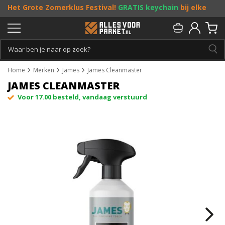
Het Grote Zomerklus Festival!
GRATIS keychain
bij elke
bestelling vanaf €25, en
toffe acties
! Doe je mee?
Persoonlijk & gratis advies:
013 - 207 00 01
Home
Merken
James
James Cleanmaster
JAMES CLEANMASTER
Voor 17.00 besteld, vandaag verstuurd