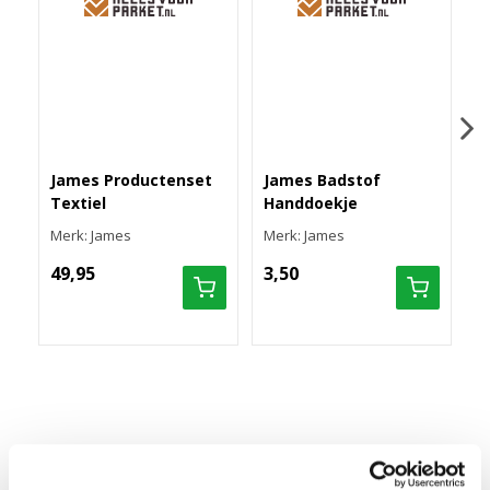
James Productenset
James Badstof
J
Textiel
Handdoekje
H
Merk: James
Merk: James
M
49,95
3,50
1
JAMES CLEANMASTER
James Cleanmaster is een speciale reiniger voor een grondige