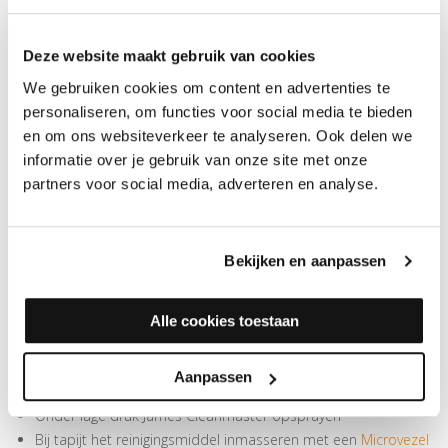
onderhoudsbeurt van synthetische tapijt- en meubelstoffen (en
natuurlijke garens anders dan wol).
Deze website maakt gebruik van cookies
Bijzonder geschikt voor sterke looppad vervuilingen en
We gebruiken cookies om content en advertenties te
vlekken
personaliseren, om functies voor social media te bieden
Uitsluitend in combinatie met sproei-extractie machine
en om ons websiteverkeer te analyseren. Ook delen we
toepassen
informatie over je gebruik van onze site met onze
Reinigt veilig, zonder versnelde hervervuiling te veroorzaken
partners voor social media, adverteren en analyse.
Herstelt de oorspronkelijke vuilwerende eigenschappen
Bevat geen kleur- of vezelbeschadigende stoffen
Biologisch afbreekbaar en pH neutraal
Bekijken en aanpassen
GEBRUIKSAANWIJZING JAMES CLEANMASTER
Tapijt of meubelstof eerst grondig (borstelend) stofzuigen
Alle cookies toestaan
Tapijt of meubelstof licht bevochtigen met water ter
bevordering van een optimale verdeling van James
Aanpassen
Cleanmaster
Onder lage druk James Cleanmaster opsprayen
Bij tapijt het reinigingsmiddel inmasseren met een
Microvezel