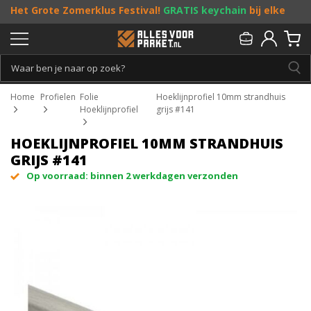
Het Grote Zomerklus Festival!
GRATIS keychain
bij elke
bestelling vanaf €25, en
toffe acties
! Doe je mee?
Persoonlijk & gratis advies:
013 - 207 00 01
Home
Profielen
Folie
Hoeklijnprofiel 10mm strandhuis
Hoeklijnprofiel
grijs #141
HOEKLIJNPROFIEL 10MM STRANDHUIS
GRIJS #141
Op voorraad: binnen 2 werkdagen verzonden