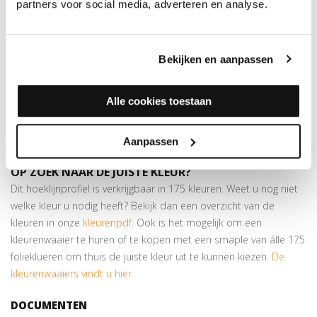
Hoeklijnprofielen 10 mm
partners voor social media, adverteren en analyse.
De hoeklijnen zijn gemaakt van geanodiseerd aluminium, maar
wat betekent dit precies? Door het anodiseren ontstaat er een
Bekijken en aanpassen
harde, slijtvaste laag op het aluminium. Dit is een beschermende
laag en is weer positief voor de duurzaamheid van het
Alle cookies toestaan
aluminium. Dit profiel is geschikt voor het opvangen van
hoogteverschillen van maximaal 8 mm. Ook verkrijgbaar in 24,5 x
30 mm.
Aanpassen
OP ZOEK NAAR DE JUISTE KLEUR?
Dit hoeklijnprofiel is verkrijgbaar in 175 kleuren. Weet u nog niet
welke kleur u nodig heeft? Bekijk dan een overzicht van de
kleuren in onze
kleurenpdf
. Ook is het mogelijk om een
kleurenwaaier te huren of te kopen met een smaple van álle 175
folieklueren om thuis de juiste kleur uit te kunnen kiezen.
De
kleurenwaaiers vindt u hier.
DOCUMENTEN