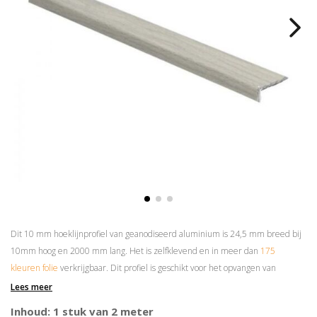
Dit 10 mm hoeklijnprofiel van geanodiseerd aluminium is 24,5 mm breed bij
10mm hoog en 2000 mm lang. Het is zelfklevend en in meer dan
175
kleuren folie
verkrijgbaar. Dit profiel is geschikt voor het opvangen van
hoogteverschillen van maximaal 8 mm.
Lees meer
Prijs is per 2 meter
Inhoud: 1 stuk van 2 meter