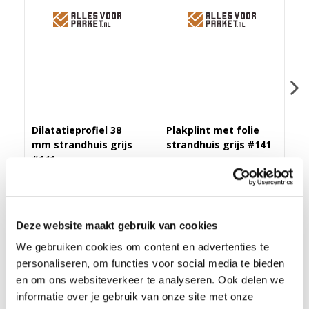
Dilatatieprofiel 38
Plakplint met folie
Z
mm strandhuis grijs
strandhuis grijs #141
s
#141
(
Merk: PPC
Merk: PPC
M
43,40
3,25
1
Deze website maakt gebruik van cookies
We gebruiken cookies om content en advertenties te
personaliseren, om functies voor social media te bieden
en om ons websiteverkeer te analyseren. Ook delen we
HOEKLIJNPROFIEL 10MM STRANDHUIS GRIJS #141
Meer informatie over de
informatie over je gebruik van onze site met onze