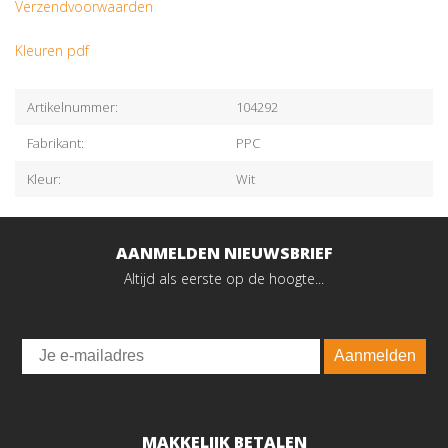
Verzendvoorwaarden
Kleuren pdf
Artikelnummer:
104292
Fabrikant:
PPC
Kleur:
Wit
AANMELDEN NIEUWSBRIEF
Altijd als eerste op de hoogte...
Email
Aanmelden
MAKKELIJK BETALEN