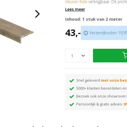
kleuren folie
verkrijgbaar. Dit pro
hoogteverschillen van maximaal
Lees meer
Prijs is per 2 meter
Inhoud: 1 stuk van 2 meter
Superieure plakkracht
43,-
Goed voor het opvangen van ho
Verzendkosten 19,95.
Let op:
houd rekening met +/- 5%
Tip:
ben je nog op zoek naar de j
monsterwaaier
! Hiermee kun je th
de waaier heeft een nummer dat
kleur. Voer het gewenste kleurn
en je vindt alle bijpassende items 
Snel geleverd
met onze bez
5000+ klanten beoordelen o
Bezoek ook onze showroom
Persoonlijk & gratis advies:
01