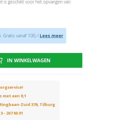
fiel is geschikt voor het opvangen van
 8 mm.
ogteverschillen van max. 8 mm
 Gratis vanaf 100,-!
Lees meer
snijverlies tijdens montage
uiste kleur? Huur dan onze
uis de beste kleur kiezen! Elke kleur op
IN WINKELWAGEN
 correspondeert met het nummer van de
ummer in de zoekbalk van onze webshop
die in die kleur leverbaar zijn!
orgservice!
ns
met een 9,1
Ringbaan-Zuid 376, Tilburg
3 - 207 00 01