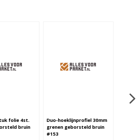
uk folie 4st.
Duo-hoeklijnprofiel 30mm
Rechte f
orsteld bruin
grenen geborsteld bruin
grenen 
#153
#153