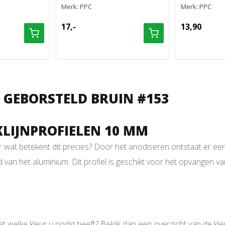
Merk: PPC
Merk: PPC
17,-
13,90
 GEBORSTELD BRUIN #153
KLIJNPROFIELEN 10 MM
at betekent dit precies? Door het anodiseren ontstaat er een ha
an het aluminium. Dit profiel is geschikt voor het opvangen va
niet welke kleur u nodig heeft? Bekijk dan een overzicht van de k