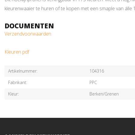
kleurenwaaier te huren of te kopen met een smaple van álle 17
DOCUMENTEN
Verzendvoorwaarden
Kleuren pdf
Artikelnummer:
104316
Fabrikant:
PPC
Kleur:
Berken/Grenen