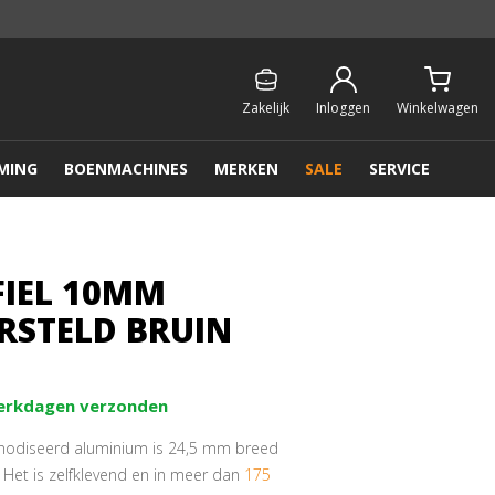
Persoonlijk & gratis advies:
013 - 207 00 01
Zakelijk
Inloggen
Winkelwagen
MING
BOENMACHINES
MERKEN
SALE
SERVICE
FIEL 10MM
RSTELD BRUIN
werkdagen verzonden
anodiseerd aluminium is 24,5 mm breed
Het is zelfklevend en in meer dan
175