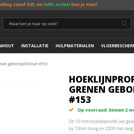
telling vanaf €25, en
toffe acties
! Doe je mee?
ENHOUT
INSTALLATIE
HULPMATERIALEN
VLOERBESCHER
enen geborsteld bruin #153
HOEKLIJNPRO
GRENEN GEBO
#153
Op voorraad: binnen 2 
Dit 10 mm hoeklijnprofiel van ge
bij 10mm hoog en 2000 mm lang. 