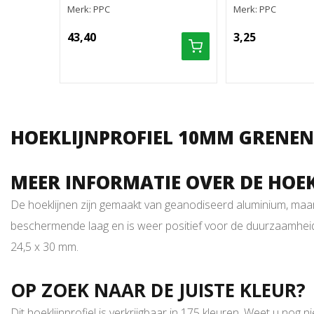
Merk: PPC
Merk: PPC
43,40
3,25
HOEKLIJNPROFIEL 10MM GRENEN
MEER INFORMATIE OVER DE HOE
De hoeklijnen zijn gemaakt van geanodiseerd aluminium, maar w
beschermende laag en is weer positief voor de duurzaamheid v
24,5 x 30 mm.
OP ZOEK NAAR DE JUISTE KLEUR?
Dit hoeklijnprofiel is verkrijgbaar in 175 kleuren. Weet u nog 