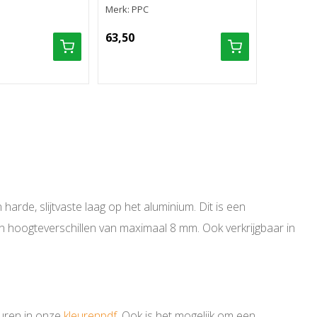
Merk: PPC
Merk: PPC
63,50
9,56
rde, slijtvaste laag op het aluminium. Dit is een
n hoogteverschillen van maximaal 8 mm. Ook verkrijgbaar in
leuren in onze
kleurenpdf
. Ook is het mogelijk om een