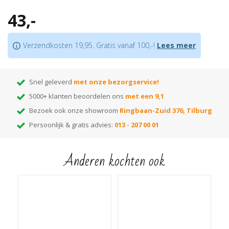
Superieure plakkracht
43,-
Goed voor het opvangen van hoogteverschillen van max. 8 mm
Let op:
houd rekening met +/- 5%snijverlies tijdens montage
Verzendkosten 19,95. Gratis vanaf 100,-!
Lees meer
Tip:
ben je nog op zoek naar de juiste kleur? Huur dan onze
monsterwaaier
!
Hiermee kun je thuis de beste kleur kiezen! Elke kleur op de waaier heeft
een nummer dat correspondeert met het nummer van de kleur. Voer het
Snel geleverd
met onze bezorgservice!
gewenste kleurnummer in de zoekbalk van onze webshop en je vindt alle
5000+ klanten beoordelen ons
met een 9,1
bijpassende items die in die kleur leverbaar zijn!
Bezoek ook onze showroom
Ringbaan-Zuid 376, Tilburg
Persoonlijk & gratis advies:
013 - 207 00 01
Anderen kochten ook