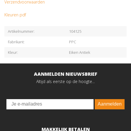
Verzendvoorwaarden
Kleuren pdf
Artikelnummer:
104125
Fabrikant:
PPC
Kleur:
Eiken Antiek
AANMELDEN NIEUWSBRIEF
Altijd als eerste op de hoogte...
Email
Aanmelden
MAKKELIJK BETALEN