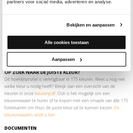
MEER INFORMATIE OVER DE HOEKLIJNPROFIELEN 10
partners voor social media, adverteren en analyse.
MM
De hoeklijnen zijn gemaakt van geanodiseerd aluminium, maar
wat betekent dit precies? Door het anodiseren ontstaat er een
Bekijken en aanpassen
harde, slijtvaste laag op het aluminium. Dit is een beschermende
laag en is weer positief voor de duurzaamheid van het
Alle cookies toestaan
aluminium. Dit profiel is geschikt voor het opvangen van
hoogteverschillen van maximaal 8 mm. Ook verkrijgbaar in 24,5 x
30 mm.
Aanpassen
OP ZOEK NAAR DE JUISTE KLEUR?
Dit hoeklijnprofiel is verkrijgbaar in 175 kleuren. Weet u nog niet
welke kleur u nodig heeft? Bekijk dan een overzicht van de
kleuren in onze
kleurenpdf
. Ook is het mogelijk om een
kleurenwaaier te huren of te kopen met een smaple van álle 175
folieklueren om thuis de juiste kleur uit te kunnen kiezen.
De
kleurenwaaiers vindt u hier.
DOCUMENTEN