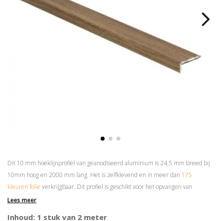
Dit 10 mm hoeklijnprofiel van geanodiseerd aluminium is 24,5 mm breed bij
10mm hoog en 2000 mm lang. Het is zelfklevend en in meer dan
175
kleuren folie
verkrijgbaar. Dit profiel is geschikt voor het opvangen van
hoogteverschillen van maximaal 8 mm.
Lees meer
Prijs is per 2 meter
Inhoud: 1 stuk van 2 meter