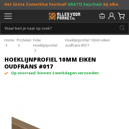
Het Grote Zomerklus Festival!
GRATIS keychain
bij elke
bestelling vanaf €25, en
toffe acties
! Doe je mee?
Persoonlijk & gratis advies:
013 - 207 00 01
Home
Profielen
Folie
Hoeklijnprofiel 10mm eiken
Hoeklijnprofiel
oudfrans #017
HOEKLIJNPROFIEL 10MM EIKEN
OUDFRANS #017
Op voorraad: binnen 2 werkdagen verzonden