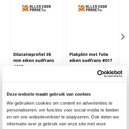
Dilatatieprofiel 38
Plakplint met folie
Z
mm eiken oudfrans
eiken oudfrans #017
e
#017
(
Merk: PPC
Merk: PPC
M
43,40
3,25
1
Deze website maakt gebruik van cookies
We gebruiken cookies om content en advertenties te
personaliseren, om functies voor social media te bieden
en om ons websiteverkeer te analyseren. Ook delen we
HOEKLIJNPROFIEL 10MM EIKEN OUDFRANS #017
informatie over je gebruik van onze site met onze