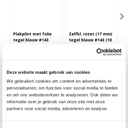
Plakplint met folie
Zelfkl. rozet (17 mm)
R
tegel blauw #143
tegel blauw #143 (10
7
st)
#
Merk: PPC
Merk: PPC
M
3,25
17,-
9
Deze website maakt gebruik van cookies
We gebruiken cookies om content en advertenties te
personaliseren, om functies voor social media te bieden
en om ons websiteverkeer te analyseren. Ook delen we
HOEK/EINDSTUK FOLIE 4ST. TEGEL BLAUW #143
informatie over je gebruik van onze site met onze
Deze Hoek/eindstukken worden geleverd in setjes van 4 stuks
partners voor social media, adverteren en analyse.
en zijn speciaal voor de rechte folieplint. Je gebruikt ze als
binnenhoek, buitenhoek of eindstuk. Door het gebruik van
deze hoek/eindstukken is in verstek zagen niet meer nodig!