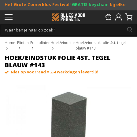
Het Grote Zomerklus Festival!
GRATIS keychain
bij elke
bestelling vanaf €25, en
toffe acties
! Doe je mee?
Persoonlijk & gratis advies:
013 - 207 00 01
Home
Plinten
Folieplinten
Hoek/eindstuk
Hoek/eindstuk folie 4st. tegel
blauw #143
HOEK/EINDSTUK FOLIE 4ST. TEGEL
BLAUW #143
Niet op voorraad = 2-4 werkdagen levertijd