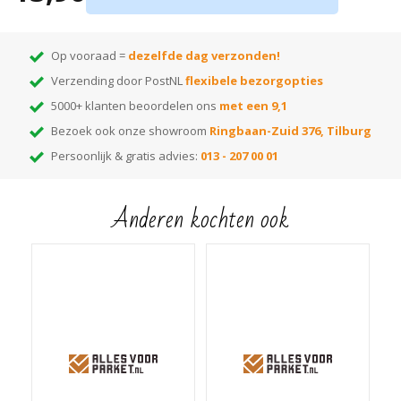
Montage d.m.v. verlijmen met
kit
Tip:
ben je nog op zoek naar de juiste kleur? Huur dan onze
monsterwaaier
!
Op vooraad =
dezelfde dag verzonden!
Hiermee kun je thuis de beste kleur kiezen! Elke kleur op de waaier heeft
Verzending door PostNL
flexibele bezorgopties
een nummer dat correspondeert met het nummer van de kleur. Voer het
gewenste kleurnummer in de zoekbalk van onze webshop en je vindt alle
5000+ klanten beoordelen ons
met een 9,1
bijpassende items die in die kleur leverbaar zijn!
Bezoek ook onze showroom
Ringbaan-Zuid 376, Tilburg
Persoonlijk & gratis advies:
013 - 207 00 01
Anderen kochten ook