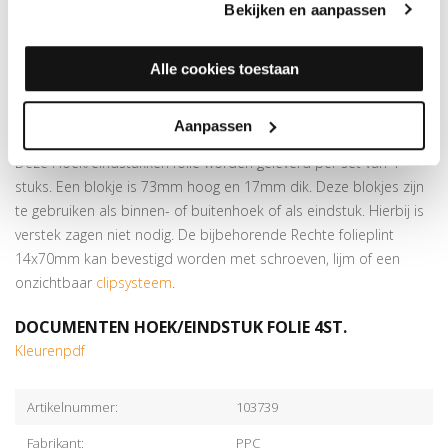
Bekijken en aanpassen
Verkrijgbaar in meer dan
175 kleuren
Speciaal voor de
Rechte folieplint 14x70mm
Alle cookies toestaan
Prijs is per set van 4 blokjes
Montage d.m.v. verlijmen met
kit
Aanpassen
MEER INFORMATIE HOEK/EINDSTUK FOLIE 4ST.
Deze Hoek/eindstukken folie worden geleverd per set van 4
stuks. Een blokje is 73mm hoog en 17mm dik. Deze blokjes zijn
te gebruiken als binnen- of buitenhoek of als eindstuk. Hierbij is
verstek zagen niet nodig. De bijbehorende Rechte folieplint
14x70mm kan bevestigd worden met schroeven, lijm of een
onzichtbaar
clipsysteem
.
DOCUMENTEN HOEK/EINDSTUK FOLIE 4ST.
Kleurenpdf
Artikelnummer:
103739
Fabrikant:
PPC