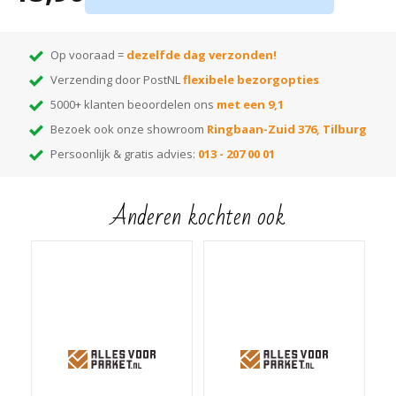
Montage d.m.v. verlijmen met
kit
Tip:
ben je nog op zoek naar de juiste kleur? Huur dan onze
monsterwaaier
!
Op vooraad =
dezelfde dag verzonden!
Hiermee kun je thuis de beste kleur kiezen! Elke kleur op de waaier heeft
Verzending door PostNL
flexibele bezorgopties
een nummer dat correspondeert met het nummer van de kleur. Voer het
gewenste kleurnummer in de zoekbalk van onze webshop en je vindt alle
5000+ klanten beoordelen ons
met een 9,1
bijpassende items die in die kleur leverbaar zijn!
Bezoek ook onze showroom
Ringbaan-Zuid 376, Tilburg
Persoonlijk & gratis advies:
013 - 207 00 01
Anderen kochten ook