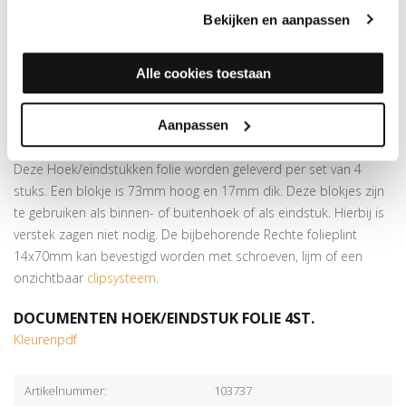
deze hoek/eindstukken is in verstek zagen niet meer nodig!
Bekijken en aanpassen
Verkrijgbaar in meer dan
175 kleuren
Speciaal voor de
Rechte folieplint 14x70mm
Alle cookies toestaan
Prijs is per set van 4 blokjes
Montage d.m.v. verlijmen met
kit
Aanpassen
MEER INFORMATIE HOEK/EINDSTUK FOLIE 4ST.
Deze Hoek/eindstukken folie worden geleverd per set van 4
stuks. Een blokje is 73mm hoog en 17mm dik. Deze blokjes zijn
te gebruiken als binnen- of buitenhoek of als eindstuk. Hierbij is
verstek zagen niet nodig. De bijbehorende Rechte folieplint
14x70mm kan bevestigd worden met schroeven, lijm of een
onzichtbaar
clipsysteem
.
DOCUMENTEN HOEK/EINDSTUK FOLIE 4ST.
Kleurenpdf
Artikelnummer:
103737