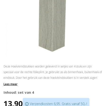
Deze Hoek/eindstukken worden geleverd in setjes van 4 stuks en zijn
speciaal voor de rechte folieplint. Je gebruikt ze als binnenhoek, buitenhoek of
eindstuk. Door het gebruik van deze hoek/eindstukken is in verstek zagen
niet meer nodig!
Lees meer
Verkrijgbaar in meer dan
175 kleuren
Inhoud: set van 4
Speciaal voor de
Rechte folieplint 14x70mm
13,90
Prijs is per set van 4 blokjes
Verzendkosten 6,95. Gratis vanaf 50,-!