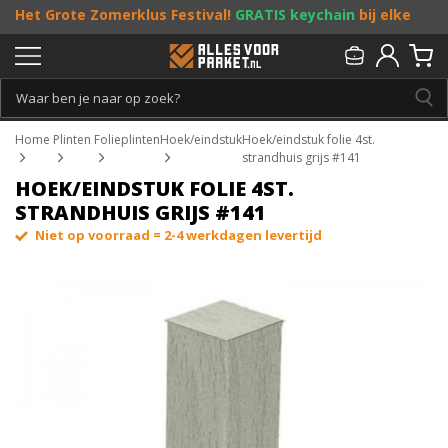
Het Grote Zomerklus Festival!
GRATIS keychain
bij elke
bestelling vanaf €25, en
toffe acties
! Doe je mee?
Persoonlijk & gratis advies:
013 - 207 00 01
Home
Plinten
Folieplinten
Hoek/eindstuk
Hoek/eindstuk folie 4st.
strandhuis grijs #141
HOEK/EINDSTUK FOLIE 4ST.
STRANDHUIS GRIJS #141
Niet op voorraad = 2-4 werkdagen levertijd