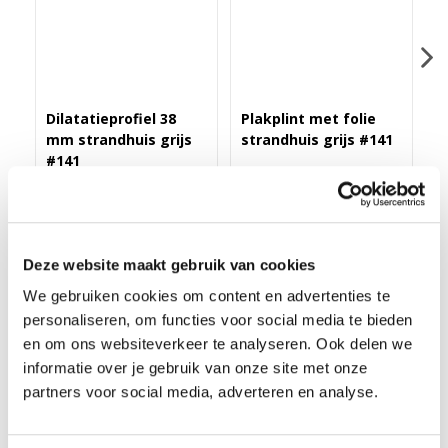
Dilatatieprofiel 38
Plakplint met folie
Z
mm strandhuis grijs
strandhuis grijs #141
s
#141
(
Merk: PPC
Merk: PPC
M
43,40
3,25
1
Deze website maakt gebruik van cookies
We gebruiken cookies om content en advertenties te
personaliseren, om functies voor social media te bieden
HOEK/EINDSTUK FOLIE 4ST. STRANDHUIS GRIJS
en om ons websiteverkeer te analyseren. Ook delen we
#141
informatie over je gebruik van onze site met onze
Deze Hoek/eindstukken worden geleverd in setjes van 4 stuks
partners voor social media, adverteren en analyse.
en zijn speciaal voor de rechte folieplint. Je gebruikt ze als
binnenhoek, buitenhoek of eindstuk. Door het gebruik van