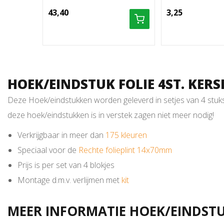
43,40
3,25
HOEK/EINDSTUK FOLIE 4ST. KERS
Deze Hoek/eindstukken worden geleverd in setjes van 4 stuks e
deze hoek/eindstukken is in verstek zagen niet meer nodig!
Verkrijgbaar in meer dan
175 kleuren
Speciaal voor de
Rechte folieplint 14x70mm
Prijs is per set van 4 blokjes
Montage d.m.v. verlijmen met
kit
MEER INFORMATIE HOEK/EINDSTUK