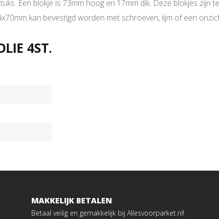
ks. Een blokje is 73mm hoog en 17mm dik. Deze blokjes zijn te g
 14x70mm kan bevestigd worden met schroeven, lijm of een onzi
IE 4ST.
MAKKELIJK BETALEN
Betaal veilig en gemakkelijk bij Allesvoorparket.nl!