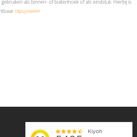
ebruiken als binnen- of buitenhoek of als eindstuk. Hierbij is
chtbaar
clipsysteem
.