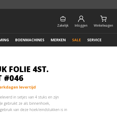
Persoonlijk & gratis advies:
013 - 207 00 01
Zakelijk
Inloggen
Winkelwagen
MING
BOENMACHINES
MERKEN
SALE
SERVICE
K FOLIE 4ST.
T #046
erkdagen levertijd
everd in setjes van 4 stuks en zijn
 Je gebruikt ze als binnenhoek,
gebruik van deze hoek/eindstukken is in