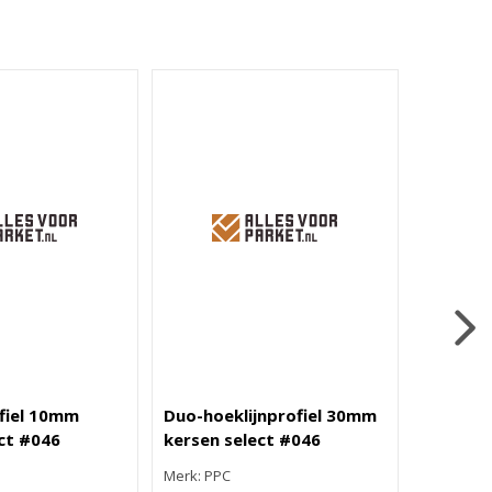
fiel 10mm
Duo-hoeklijnprofiel 30mm
Rechte f
ct #046
kersen select #046
kersen 
Merk: PPC
Merk: PPC