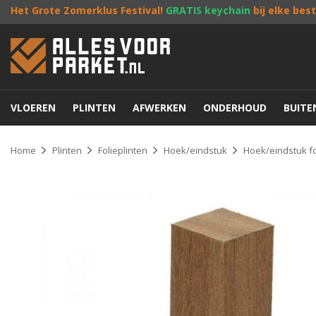
Het Grote Zomerklus Festival!
GRATIS keychain
bij elke bes
VLOEREN
PLINTEN
AFWERKEN
ONDERHOUD
BUIT
Home
Plinten
Folieplinten
Hoek/eindstuk
Hoek/eindstuk fo