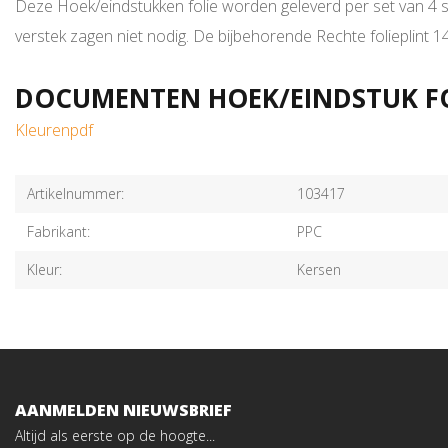
Deze Hoek/eindstukken folie worden geleverd per set van 4 stu
verstek zagen niet nodig. De bijbehorende Rechte folieplint
DOCUMENTEN HOEK/EINDSTUK FOL
Kleurenpdf
Artikelnummer:
103417
Fabrikant:
PPC
Kleur:
Kersen
AANMELDEN NIEUWSBRIEF
Altijd als eerste op de hoogte...