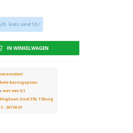
euren
lint 14x70mm
95. Gratis vanaf 50,-!
t
uiste kleur? Huur dan onze
uis de beste kleur kiezen! Elke kleur op
IN WINKELWAGEN
 correspondeert met het nummer van de
ummer in de zoekbalk van onze webshop
die in die kleur leverbaar zijn!
 verzonden!
ibele bezorgopties
ns
met een 9,1
Ringbaan-Zuid 376, Tilburg
3 - 207 00 01