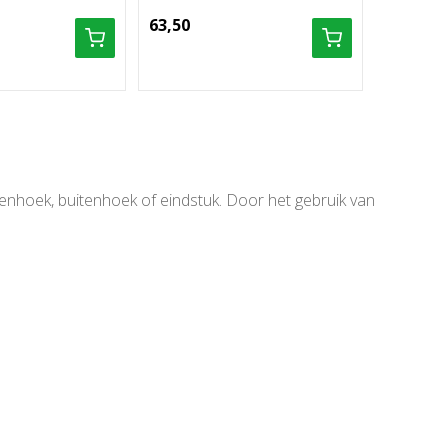
63,50
9,56
nnenhoek, buitenhoek of eindstuk. Door het gebruik van