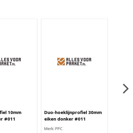
fiel 10mm
Duo-hoeklijnprofiel 30mm
Rechte f
er #011
eiken donker #011
eiken d
Merk: PPC
Merk: PPC