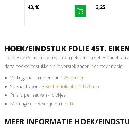
43,40
3,25
HOEK/EINDSTUK FOLIE 4ST. EIKE
Deze Hoek/eindstukken worden geleverd in setjes van 4 stuks e
deze hoek/eindstukken is in verstek zagen niet meer nodig!
Verkrijgbaar in meer dan
175 kleuren
Speciaal voor de
Rechte folieplint 14x70mm
Prijs is per set van 4 blokjes
Montage d.m.v. verlijmen met
kit
MEER INFORMATIE HOEK/EINDSTUK