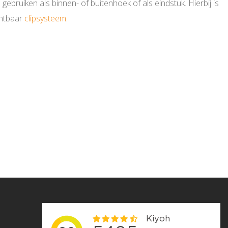
ebruiken als binnen- of buitenhoek of als eindstuk. Hierbij is
chtbaar
clipsysteem
.