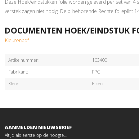
Deze Hoek/eindstukken folie worden geleverd per set van 4 stu
verstek zagen niet nodig. De bijbehorende Rechte folieplint
DOCUMENTEN HOEK/EINDSTUK FOL
Kleurenpdf
Artikelnummer:
103400
Fabrikant:
PPC
Kleur:
Eiken
AANMELDEN NIEUWSBRIEF
Altijd als eerste op de hoogte...