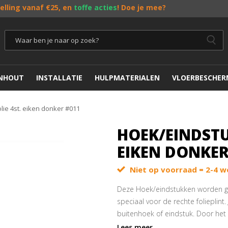
telling vanaf €25, en
toffe acties
! Doe je mee?
ENHOUT
INSTALLATIE
HULPMATERIALEN
VLOERBESCHER
lie 4st. eiken donker #011
HOEK/EINDSTU
EIKEN DONKER
Niet op voorraad = 2-4 w
Deze Hoek/eindstukken worden gel
speciaal voor de rechte folieplint.
buitenhoek of eindstuk. Door het 
verstek zagen niet meer nodig!
Lees meer