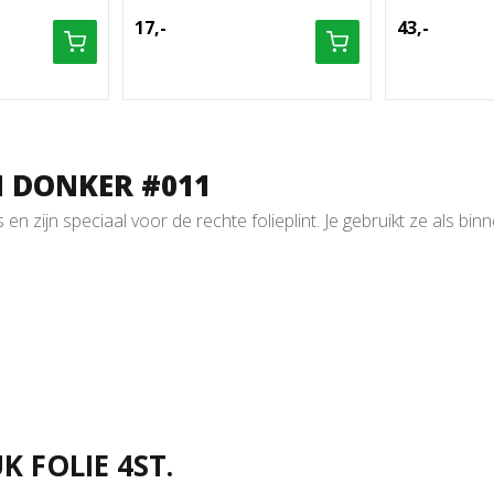
17,-
43,-
N DONKER #011
n zijn speciaal voor de rechte folieplint. Je gebruikt ze als bi
 FOLIE 4ST.