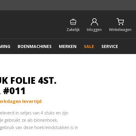
Persoonlijk & gratis advies:
013 - 207 00 01
Zakelijk
Inloggen
Winkelwagen
MING
BOENMACHINES
MERKEN
SALE
SERVICE
K FOLIE 4ST.
 #011
erkdagen levertijd
everd in setjes van 4 stuks en zijn
 Je gebruikt ze als binnenhoek,
gebruik van deze hoek/eindstukken is in