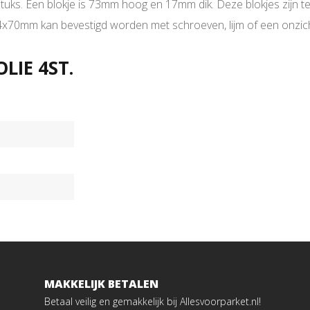
ks. Een blokje is 73mm hoog en 17mm dik. Deze blokjes zijn te g
 14x70mm kan bevestigd worden met schroeven, lijm of een onzi
IE 4ST.
MAKKELIJK BETALEN
Betaal veilig en gemakkelijk bij Allesvoorparket.nl!