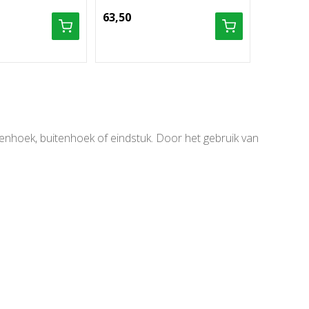
63,50
9,56
nnenhoek, buitenhoek of eindstuk. Door het gebruik van