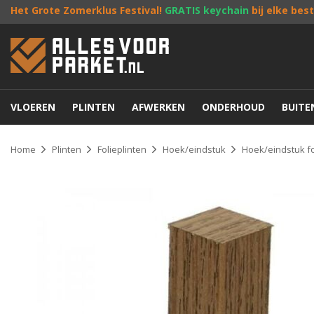
Het Grote Zomerklus Festival!
GRATIS keychain
bij elke bes
VLOEREN
PLINTEN
AFWERKEN
ONDERHOUD
BUIT
Home
Plinten
Folieplinten
Hoek/eindstuk
Hoek/eindstuk fo