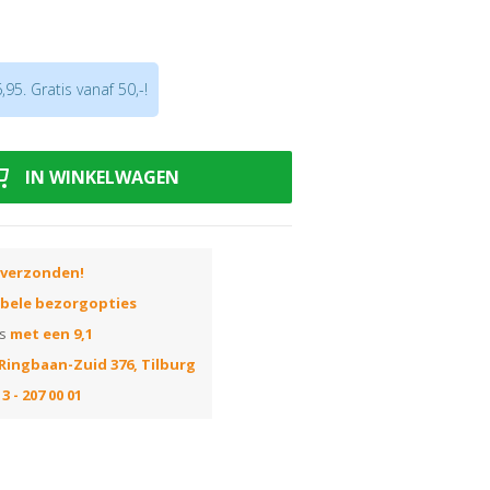
euren
lint 14x70mm
95. Gratis vanaf 50,-!
t
uiste kleur? Huur dan onze
uis de beste kleur kiezen! Elke kleur op
IN WINKELWAGEN
 correspondeert met het nummer van de
ummer in de zoekbalk van onze webshop
die in die kleur leverbaar zijn!
 verzonden!
ibele bezorgopties
ns
met een 9,1
Ringbaan-Zuid 376, Tilburg
3 - 207 00 01