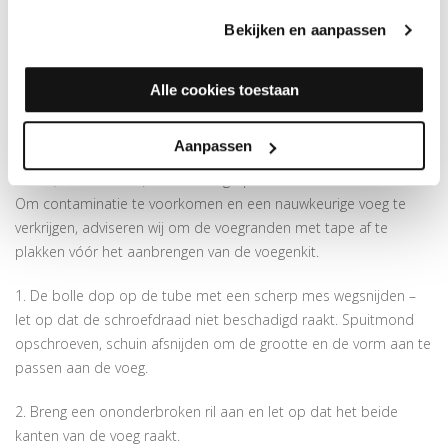
De ondergrond moet droog, vast en vrij van stof en vet zijn. Ten
Bekijken en aanpassen
minste één van de te verlijmen oppervlakken moet absorberend
of diffuus zijn. Verwijder vóór het kitten cementsluier,
antischimmelmiddelen of impregneringen. Bij renovatieprojecten
Alle cookies toestaan
moeten oude kitlagen, verfrestanten en losse materialen volledig
verwijderd worden. De voeg moet altijd worden voorzien van een
Aanpassen
geschikte, goed gedimensioneerde scheidingslaag (bijv. PE
koord, minerale wol) om hechting op drie vlakken te voorkomen.
Om contaminatie te voorkomen en een nauwkeurige voeg te
verkrijgen, adviseren wij om de voegranden met tape af te
plakken vóór het aanbrengen van de voegenkit.
1. De bolle dop op de tube met een scherp mes wegsnijden –
let op dat de schroefdraad niet beschadigd raakt. Spuitmond
opschroeven, schuin afsnijden om de grootte en de vorm aan te
passen aan de voeg.
2. Breng een ononderbroken ril aan en let op dat het beide
kanten van de voeg raakt.