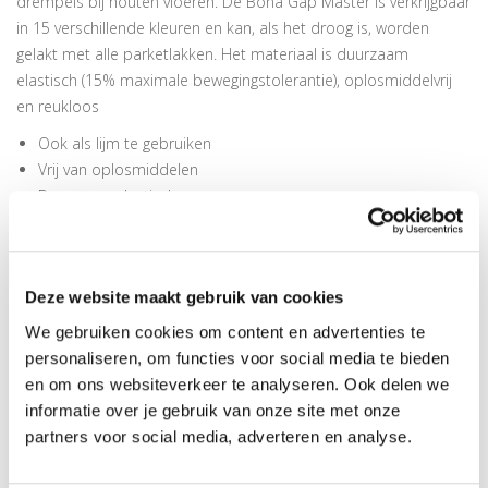
drempels bij houten vloeren. De Bona Gap Master is verkrijgbaar
in 15 verschillende kleuren en kan, als het droog is, worden
gelakt met alle parketlakken. Het materiaal is duurzaam
elastisch (15% maximale bewegingstolerantie), oplosmiddelvrij
en reukloos
Ook als lijm te gebruiken
Vrij van oplosmiddelen
Duurzaam elastisch
Beschikbaar in 15
kleuren
Bona Gap Master Grijs RAL 7030 is een siliconenvrij voegenkit
voor parket op basis van polyacrylaat. Het product is snel te
Deze website maakt gebruik van cookies
schuren en te lakken met alle parketlakken. Bona Gap Master
We gebruiken cookies om content en advertenties te
Essen is zelfklevend en kan eveneens als lijm worden gebruikt.
personaliseren, om functies voor social media te bieden
Het is vrij van oplosmiddelen, reukloos en geschikt voor alle
en om ons websiteverkeer te analyseren. Ook delen we
soorten parket.
informatie over je gebruik van onze site met onze
partners voor social media, adverteren en analyse.
GEBRUIKSAANWIJZING BONA GAP MASTER GRIJS RAL
7030