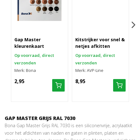
Gap Master
Kitstrijker voor snel &
kleurenkaart
netjes afkitten
S
Op voorraad, direct
Op voorraad, direct
(
verzonden
verzonden
M
Merk: Bona
Merk: AVP-Line
2
2,95
8,95
GAP MASTER GRIJS RAL 7030
Bona Gap Master Grijs RAL 7030 is een siliconenvrije, acrylaatkit
voor het afdichten van naden en gaten in plinten, platen en