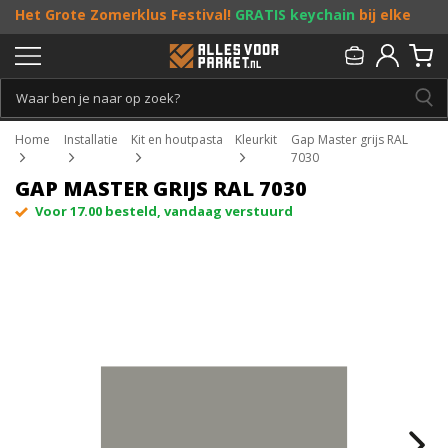
Het Grote Zomerklus Festival!
GRATIS keychain
bij elke
bestelling vanaf €25, en
toffe acties
! Doe je mee?
Persoonlijk & gratis advies:
013 - 207 00 01
Home
Installatie
Kit en houtpasta
Kleurkit
Gap Master grijs RAL
7030
GAP MASTER GRIJS RAL 7030
Voor 17.00 besteld, vandaag verstuurd