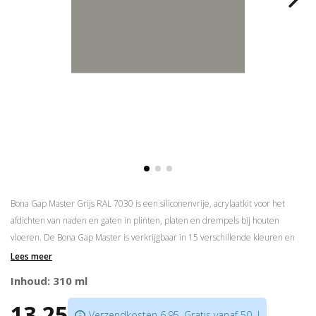
Bona Gap Master Grijs RAL 7030 is een siliconenvrije, acrylaatkit voor het
afdichten van naden en gaten in plinten, platen en drempels bij houten
vloeren. De Bona Gap Master is verkrijgbaar in 15 verschillende kleuren en
kan, als het droog is, worden gelakt met alle parketlakken. Het materiaal is
Lees meer
duurzaam elastisch (15% maximale bewegingstolerantie), oplosmiddelvrij en
Inhoud: 310 ml
reukloos
13,25
Ook als lijm te gebruiken
Verzendkosten 6,95. Gratis vanaf 50,-!