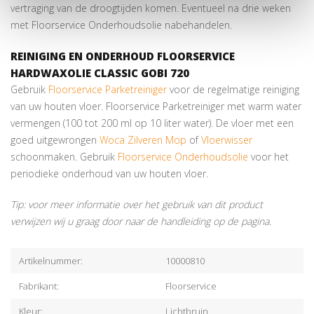
vertraging van de droogtijden komen. Eventueel na drie weken
met Floorservice Onderhoudsolie nabehandelen.
REINIGING EN ONDERHOUD FLOORSERVICE
HARDWAXOLIE CLASSIC GOBI 720
Gebruik
Floorservice Parketreiniger
voor de regelmatige reiniging
van uw houten vloer. Floorservice Parketreiniger met warm water
vermengen (100 tot 200 ml op 10 liter water). De vloer met een
goed uitgewrongen
Woca Zilveren Mop
of
Vloerwisser
schoonmaken. Gebruik
Floorservice Onderhoudsolie
voor het
periodieke onderhoud van uw houten vloer.
Tip: voor meer informatie over het gebruik van dit product
verwijzen wij u graag door naar de handleiding op de pagina.
Artikelnummer:
10000810
Fabrikant:
Floorservice
Kleur:
Lichtbruin