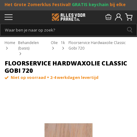
Het Grote Zomerklus Festival!
GRATIS keychain
bij elke
bestelling vanaf €25, en
toffe acties
! Doe je mee?
Persoonlijk & gratis advies:
013 - 207 00 01
Home
Behandelen
Olie
1k
Floorservice Hardwaxolie Classic
(basis)
Gobi 720
FLOORSERVICE HARDWAXOLIE CLASSIC
GOBI 720
Niet op voorraad = 2-4 werkdagen levertijd