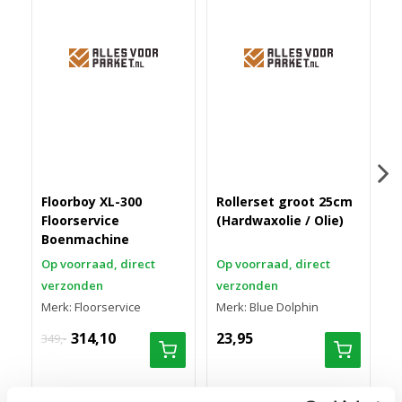
Floorboy XL-300
Rollerset groot 25cm
D
Floorservice
(Hardwaxolie / Olie)
s
Boenmachine
Op voorraad, direct
Op voorraad, direct
O
verzonden
verzonden
v
Merk: Floorservice
Merk: Blue Dolphin
M
314,10
23,95
8
349,-