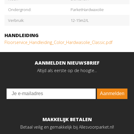
Ondergrond:
ParketHardwaxolie
Verbruik:
12-15m2/L
HANDLEIDING
Floorservice_Handleiding_Color_Hardwasolie_Classic.pdf
AANMELDEN NIEUWSBRIEF
Altijd als eerste op de hoogte...
Email
Aanmelden
MAKKELIJK BETALEN
Betaal veilig en gemakkelijk bij Allesvoorparket.nl!