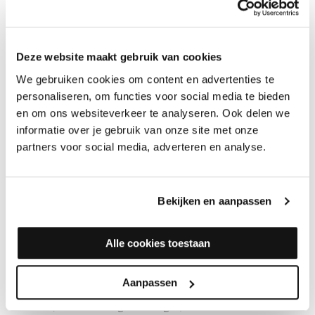
FLOORSERVICE HARDWAXOLIE CLASSIC GOBI 720
Deze website maakt gebruik van cookies
GEBRUIKSAANWIJZING FLOORSERVICE HARDWAXOLIE
We gebruiken cookies om content en advertenties te
CLASSIC GOBI 720
personaliseren, om functies voor social media te bieden
Voor gebruik goed roeren. Het product is gebruiksklaar. De
en om ons websiteverkeer te analyseren. Ook delen we
ondergrond moet gladgeschuurd (laatste schuurbeurt met korrel
informatie over je gebruik van onze site met onze
120), droog (houtvochtigheid max. 14%), stof- en vetvrij zijn.
partners voor social media, adverteren en analyse.
Hardwas-olie Classic dun en gelijkmatig aanbrengen met een
brede kwast
of
roller
. Na 10 tot max. 15 minuten met
éénschijfsboenmachine
met
witte pad
inboenen. De overtollige
Bekijken en aanpassen
olie met een
pluisvrije doek
verwijderen. Na een droogtijd van 8 -
12 uur (afhankelijk van omgevingstemperatuur en ventilatie) een
tweede laag aanbrengen. In geval van sterk zuigende
Alle cookies toestaan
ondergronden eventueel een derde laag aanbrengen.
Aanpassen
Bij exotische houtsoorten (o.a. Iroko, Kambala, Jatoba, Merbau
en Afzelia) maar één laag aanbrengen, anders kan het tot