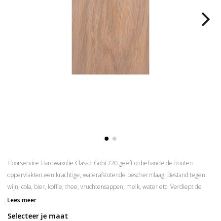
Floorservice Hardwaxolie Classic Gobi 720 geeft onbehandelde houten
oppervlakten een krachtige, waterafstotende beschermlaag. Bestand tegen
wijn, cola, bier, koffie, thee, vruchtensappen, melk, water etc. Verdiept de
natuurlijke structuur van het hout en is eenvoudig in onderhoud.
Lees meer
Selecteer je maat
Aanbrengen in 2 lagen