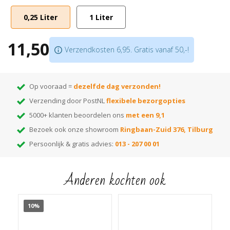
Beschikbaar in 27
kleurvarianten
0,25 Liter
1 Liter
Verbruik is 12-15m2/L, droogtijd van 8 - 12 uur
11,50
Verzendkosten 6,95. Gratis vanaf 50,-!
Op vooraad =
dezelfde dag verzonden!
Verzending door PostNL
flexibele bezorgopties
5000+ klanten beoordelen ons
met een 9,1
Bezoek ook onze showroom
Ringbaan-Zuid 376, Tilburg
Persoonlijk & gratis advies:
013 - 207 00 01
Anderen kochten ook
10%