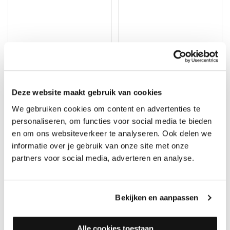
UZIN NC 580 Fusiontech -
UZIN NC 570 Fusiontech -
Egaline
Egaline
Op voorraad, direct
Op voorraad, direct
verzonden
verzonden
Deze website maakt gebruik van cookies
Merk: Uzin
Merk: Uzin
We gebruiken cookies om content en advertenties te
48,95
46,50
personaliseren, om functies voor social media te bieden
en om ons websiteverkeer te analyseren. Ook delen we
informatie over je gebruik van onze site met onze
partners voor social media, adverteren en analyse.
Bekijken en aanpassen
Alle cookies toestaan