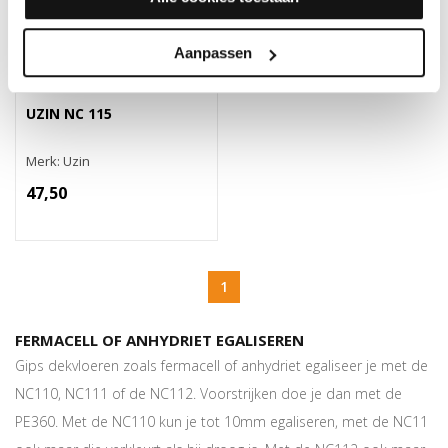
Aanpassen
UZIN NC 115
Merk: Uzin
47,50
1
FERMACELL OF ANHYDRIET EGALISEREN
Gips dekvloeren zoals fermacell of anhydriet egaliseer je met de
NC110, NC111 of de NC112. Voorstrijken doe je dan met de
PE360. Met de NC110 kun je tot 10mm egaliseren, met de NC11