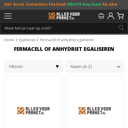
Het Grote Zomerklus Festival!
GRATIS keychain
bij elke
bestelling vanaf €25, en
toffe acties
! Doe je mee?
Persoonlijk & gratis advies:
013 - 207 00 01
Home
Egaliseren
Fermacell of anhydriet egaliseren
FERMACELL OF ANHYDRIET EGALISEREN
Filteren