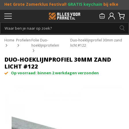
Het Grote Zomerklus Festival!
GRATIS keychain
bij elke
bestelling vanaf €25, en
toffe acties
! Doe je mee?
Persoonlijk & gratis advies:
013 - 207 00 01
Home
Profielen
Folie Duo-
Duo-hoeklijnprofiel 30mm zand
hoeklijnprofielen
licht #122
DUO-HOEKLIJNPROFIEL 30MM ZAND
LICHT #122
Op voorraad: binnen 2 werkdagen verzonden