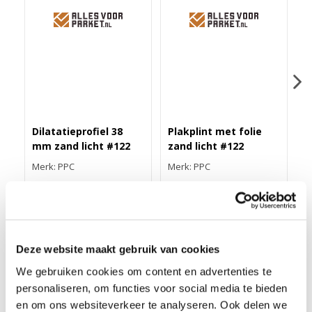
Dilatatieprofiel 38
Plakplint met folie
Z
mm zand licht #122
zand licht #122
z
Merk: PPC
Merk: PPC
M
43,40
3,25
1
Deze website maakt gebruik van cookies
We gebruiken cookies om content en advertenties te
DUO-HOEKLIJNPROFIEL 30MM ZAND LICHT #122
personaliseren, om functies voor social media te bieden
Dit 30 mm duo-hoeklijnprofiel van geanodiseerd aluminium is
en om ons websiteverkeer te analyseren. Ook delen we
24,5 mm breed en 200 cm lang. Het is zelfklevend en in meer