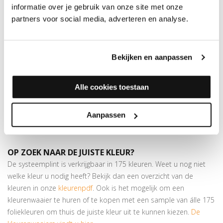
informatie over je gebruik van onze site met onze
dan
175 kleuren folie
verkrijgbaar. Dit profiel is voorzien van twee
partners voor social media, adverteren en analyse.
plakstrips, waardoor het ook andersom gemonteerd kan
worden.
Superieure plakkracht
Bekijken en aanpassen
Bijpassende profielen
in hetzelfde decor verkrijgbaar
Goed voor het opvangen van hoogteverschillen van max. 8
mm
Alle cookies toestaan
In deze kleur is ook een
hoeklijnprofiel
beschikbaar van 24,5 x
10 mm.
Aanpassen
Let op:
houd rekening met +/- 5% snijverlies tijdens montage
OP ZOEK NAAR DE JUISTE KLEUR?
De systeemplint is verkrijgbaar in 175 kleuren. Weet u nog niet
welke kleur u nodig heeft? Bekijk dan een overzicht van de
kleuren in onze
kleurenpdf
. Ook is het mogelijk om een
kleurenwaaier te huren of te kopen met een sample van álle 175
foliekleuren om thuis de juiste kleur uit te kunnen kiezen.
De