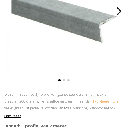
Dit 30 mm duo-hoeklijnprofiel van geanodiseerd aluminium is 24,5 mm
breed en 200 cm lang. Het is zelfklevend en in meer dan
175 kleuren folie
verkrijgbaar. Dit profiel is voorzien van twee plakstrips, waardoor het ook
andersom gemonteerd kan worden.
Lees meer
Superieure plakkracht
Inhoud: 1 profiel van 2 meter