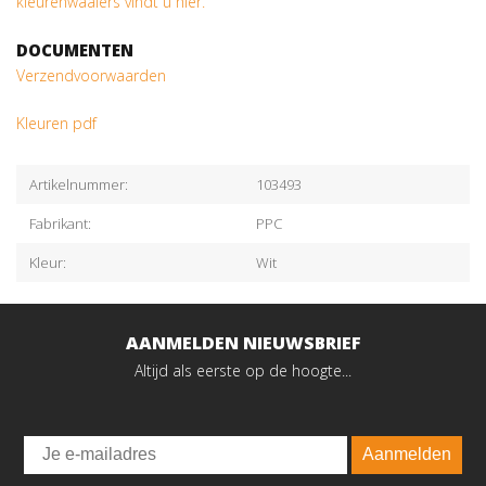
kleurenwaaiers vindt u hier.
DOCUMENTEN
Verzendvoorwaarden
Kleuren pdf
Artikelnummer:
103493
Fabrikant:
PPC
Kleur:
Wit
AANMELDEN NIEUWSBRIEF
Altijd als eerste op de hoogte...
Email
Aanmelden