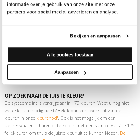
informatie over je gebruik van onze site met onze
dan
175 kleuren folie
verkrijgbaar. Dit profiel is voorzien van twee
partners voor social media, adverteren en analyse.
plakstrips, waardoor het ook andersom gemonteerd kan
worden.
Superieure plakkracht
Bekijken en aanpassen
Bijpassende profielen
in hetzelfde decor verkrijgbaar
Goed voor het opvangen van hoogteverschillen van max. 8
mm
Alle cookies toestaan
In deze kleur is ook een
hoeklijnprofiel
beschikbaar van 24,5 x
10 mm.
Aanpassen
Let op:
houd rekening met +/- 5% snijverlies tijdens montage
OP ZOEK NAAR DE JUISTE KLEUR?
De systeemplint is verkrijgbaar in 175 kleuren. Weet u nog niet
welke kleur u nodig heeft? Bekijk dan een overzicht van de
kleuren in onze
kleurenpdf
. Ook is het mogelijk om een
kleurenwaaier te huren of te kopen met een sample van álle 175
foliekleuren om thuis de juiste kleur uit te kunnen kiezen.
De