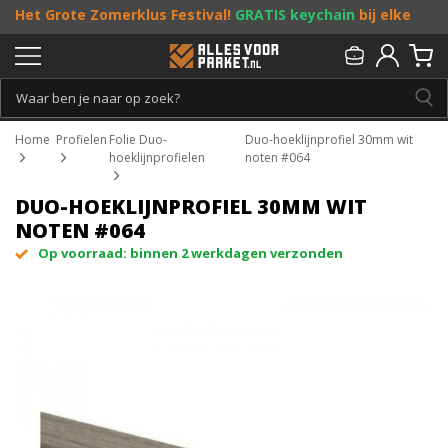
Het Grote Zomerklus Festival!
GRATIS keychain
bij elke
bestelling vanaf €25, en
toffe acties
! Doe je mee?
Persoonlijk & gratis advies:
013 - 207 00 01
Home
Profielen
Folie Duo-
Duo-hoeklijnprofiel 30mm wit
hoeklijnprofielen
noten #064
DUO-HOEKLIJNPROFIEL 30MM WIT
NOTEN #064
Op voorraad: binnen 2 werkdagen verzonden