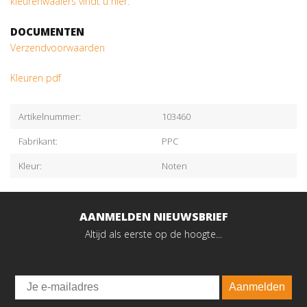
kleurenwaaiers vindt u hier.
DOCUMENTEN
Verzendvoorwaarden
Kleuren pdf
Artikelnummer:
103460
Fabrikant:
PPC
Kleur:
Noten
AANMELDEN NIEUWSBRIEF
Altijd als eerste op de hoogte...
Email
Aanmelden