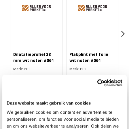
Dilatatieprofiel 38
Plakplint met folie
Z
mm wit noten #064
wit noten #064
w
Merk: PPC
Merk: PPC
M
43,40
3,25
1
Deze website maakt gebruik van cookies
We gebruiken cookies om content en advertenties te
DUO-HOEKLIJNPROFIEL 30MM WIT NOTEN #064
personaliseren, om functies voor social media te bieden
Dit 30 mm duo-hoeklijnprofiel van geanodiseerd aluminium is
en om ons websiteverkeer te analyseren. Ook delen we
24,5 mm breed en 200 cm lang. Het is zelfklevend en in meer