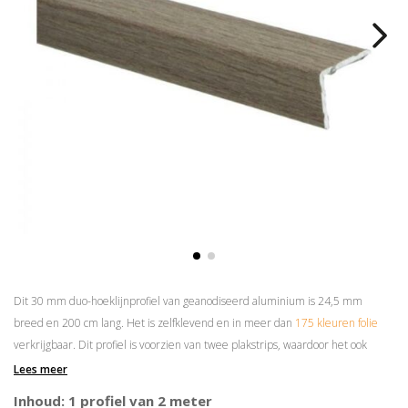
Dit 30 mm duo-hoeklijnprofiel van geanodiseerd aluminium is 24,5 mm
breed en 200 cm lang. Het is zelfklevend en in meer dan
175 kleuren folie
verkrijgbaar. Dit profiel is voorzien van twee plakstrips, waardoor het ook
andersom gemonteerd kan worden.
Lees meer
Superieure plakkracht
Inhoud: 1 profiel van 2 meter