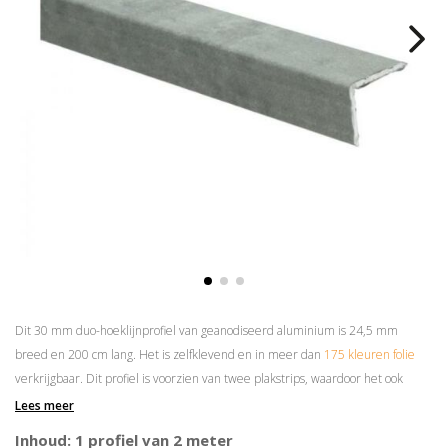
Dit 30 mm duo-hoeklijnprofiel van geanodiseerd aluminium is 24,5 mm
breed en 200 cm lang. Het is zelfklevend en in meer dan
175 kleuren folie
verkrijgbaar. Dit profiel is voorzien van twee plakstrips, waardoor het ook
andersom gemonteerd kan worden.
Lees meer
Superieure plakkracht
Inhoud: 1 profiel van 2 meter