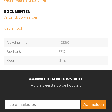
kleurenwaaiers vindt u hier.
DOCUMENTEN
Verzendvoorwaarden
Kleuren pdf
Artikelnummer:
103566
Fabrikant:
PPC
Kleur:
Grijs
AANMELDEN NIEUWSBRIEF
Altijd als eerste op de hoogte...
Email
Aanmelden