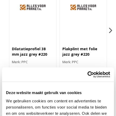
Dilatatieprofiel 38
Plakplint met folie
Z
mm jazz grey #220
jazz grey #220
j
Merk: PPC
Merk: PPC
M
43,40
3,25
1
Deze website maakt gebruik van cookies
We gebruiken cookies om content en advertenties te
DUO-HOEKLIJNPROFIEL 30MM JAZZ GREY #220
personaliseren, om functies voor social media te bieden
Dit 30 mm duo-hoeklijnprofiel van geanodiseerd aluminium is
en om ons websiteverkeer te analyseren. Ook delen we
24,5 mm breed en 200 cm lang. Het is zelfklevend en in meer