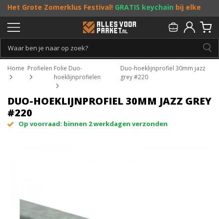
Het Grote Zomerklus Festival!
GRATIS keychain
bij elke
bestelling vanaf €25, en
toffe acties
! Doe je mee?
Persoonlijk & gratis advies:
013 - 207 00 01
Home
Profielen
Folie Duo-
Duo-hoeklijnprofiel 30mm jazz
hoeklijnprofielen
grey #220
DUO-HOEKLIJNPROFIEL 30MM JAZZ GREY
#220
Op voorraad: binnen 2 werkdagen verzonden