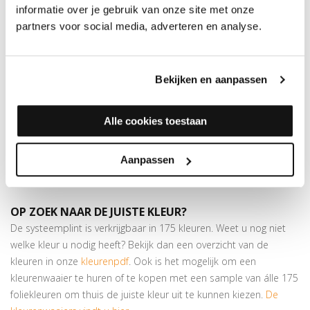
informatie over je gebruik van onze site met onze
dan
175 kleuren folie
verkrijgbaar. Dit profiel is voorzien van twee
partners voor social media, adverteren en analyse.
plakstrips, waardoor het ook andersom gemonteerd kan
worden.
Superieure plakkracht
Bekijken en aanpassen
Bijpassende profielen
in hetzelfde decor verkrijgbaar
Goed voor het opvangen van hoogteverschillen van max. 8
mm
Alle cookies toestaan
In deze kleur is ook een
hoeklijnprofiel
beschikbaar van 24,5 x
10 mm.
Aanpassen
Let op:
houd rekening met +/- 5% snijverlies tijdens montage
OP ZOEK NAAR DE JUISTE KLEUR?
De systeemplint is verkrijgbaar in 175 kleuren. Weet u nog niet
welke kleur u nodig heeft? Bekijk dan een overzicht van de
kleuren in onze
kleurenpdf
. Ook is het mogelijk om een
kleurenwaaier te huren of te kopen met een sample van álle 175
foliekleuren om thuis de juiste kleur uit te kunnen kiezen.
De