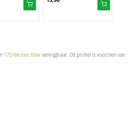
13,90
9,56
an
175 kleuren folie
verkrijgbaar. Dit profiel is voorzien van