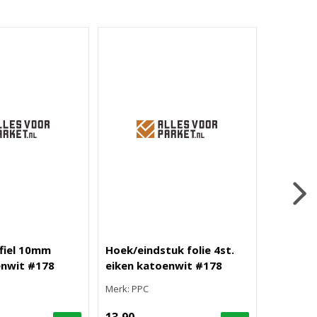
fiel 10mm
Hoek/eindstuk folie 4st.
Rechte f
enwit #178
eiken katoenwit #178
eiken k
Merk: PPC
Merk: PPC