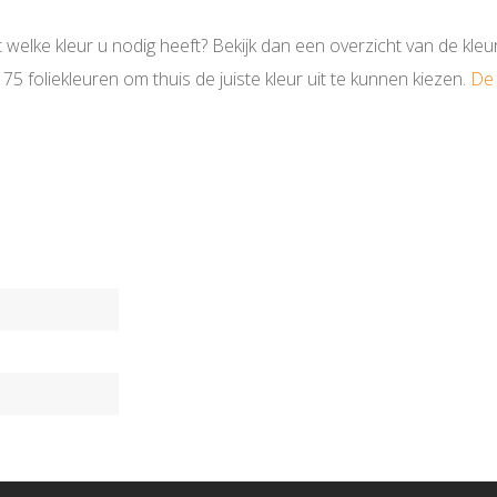
t welke kleur u nodig heeft? Bekijk dan een overzicht van de kle
5 foliekleuren om thuis de juiste kleur uit te kunnen kiezen.
De 