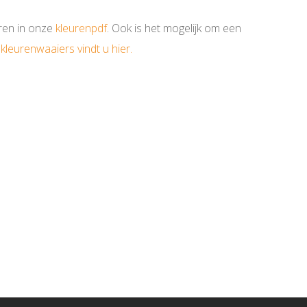
uren in onze
kleurenpdf
. Ook is het mogelijk om een
kleurenwaaiers vindt u hier.