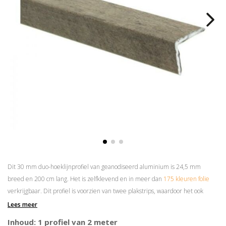
Dit 30 mm duo-hoeklijnprofiel van geanodiseerd aluminium is 24,5 mm
breed en 200 cm lang. Het is zelfklevend en in meer dan
175 kleuren folie
verkrijgbaar. Dit profiel is voorzien van twee plakstrips, waardoor het ook
andersom gemonteerd kan worden.
Lees meer
Superieure plakkracht
Inhoud: 1 profiel van 2 meter