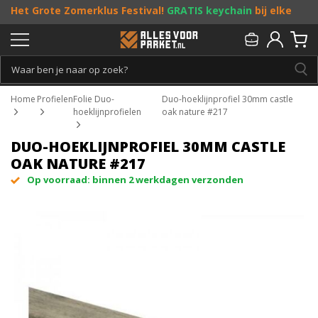
Het Grote Zomerklus Festival!
GRATIS keychain
bij elke
bestelling vanaf €25, en
toffe acties
! Doe je mee?
Persoonlijk & gratis advies:
013 - 207 00 01
Home
Profielen
Folie Duo-
Duo-hoeklijnprofiel 30mm castle
hoeklijnprofielen
oak nature #217
DUO-HOEKLIJNPROFIEL 30MM CASTLE
OAK NATURE #217
Op voorraad: binnen 2 werkdagen verzonden