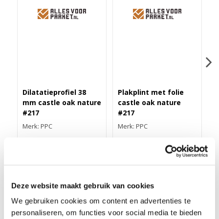
Dilatatieprofiel 38
Plakplint met folie
Z
mm castle oak nature
castle oak nature
c
#217
#217
#
Merk: PPC
Merk: PPC
M
43,40
3,25
1
Deze website maakt gebruik van cookies
DUO-HOEKLIJNPROFIEL 30MM CASTLE OAK NATURE
We gebruiken cookies om content en advertenties te
#217
personaliseren, om functies voor social media te bieden