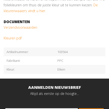
foliekleuren om thuis de juiste kleur uit te kunnen kiezen.
De
kleurenwaaiers vindt u hier.
DOCUMENTEN
Verzendvoorwaarden
Kleuren pdf
Artikelnummer:
103564
Fabrikant:
PPC
Kleur:
Eiken
AANMELDEN NIEUWSBRIEF
Altijd als eerste op de hoogte...