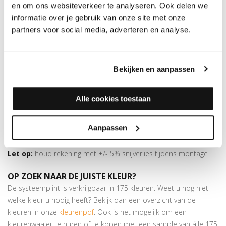
Dit 30 mm duo-hoeklijnprofiel van geanodiseerd aluminium is
en om ons websiteverkeer te analyseren. Ook delen we
24,5 mm breed en 200 cm lang. Het is zelfklevend en in meer
informatie over je gebruik van onze site met onze
dan
175 kleuren folie
verkrijgbaar. Dit profiel is voorzien van twee
partners voor social media, adverteren en analyse.
plakstrips, waardoor het ook andersom gemonteerd kan
worden.
Bekijken en aanpassen
Superieure plakkracht
Bijpassende profielen
in hetzelfde decor verkrijgbaar
Goed voor het opvangen van hoogteverschillen van max. 8
Alle cookies toestaan
mm
In deze kleur is ook een
hoeklijnprofiel
beschikbaar van 24,5 x
Aanpassen
10 mm.
Let op:
houd rekening met +/- 5% snijverlies tijdens montage
OP ZOEK NAAR DE JUISTE KLEUR?
De systeemplint is verkrijgbaar in 175 kleuren. Weet u nog niet
welke kleur u nodig heeft? Bekijk dan een overzicht van de
kleuren in onze
kleurenpdf
. Ook is het mogelijk om een
kleurenwaaier te huren of te kopen met een sample van álle 175