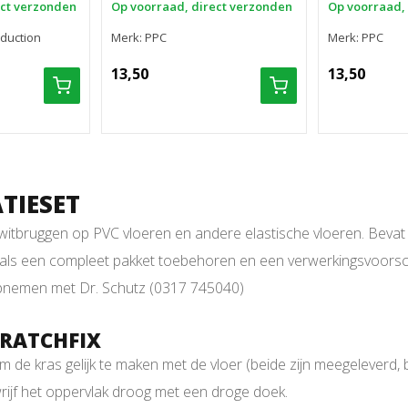
ect verzonden
Op voorraad, direct verzonden
Op voorraad,
oduction
Merk: PPC
Merk: PPC
13,50
13,50
TIESET
 witbruggen op PVC vloeren en andere elastische vloeren. Bevat
nals een compleet pakket toebehoren en een verwerkingsvoorsc
 opnemen met Dr. Schutz (0317 745040)
CRATCHFIX
de kras gelijk te maken met de vloer (beide zijn meegeleverd, bek
wrijf het oppervlak droog met een droge doek.