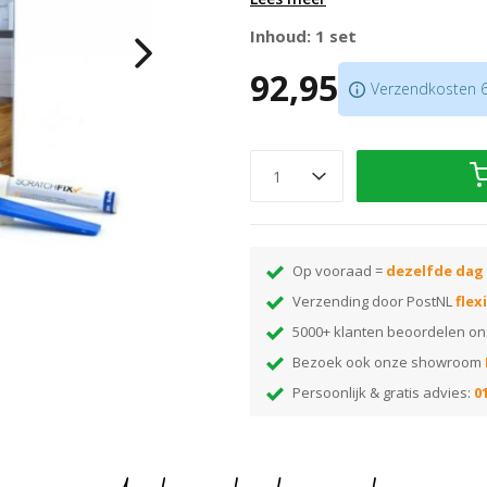
Voor het verwijderen van krass
Zowel voor oppervlakkige als d
Inhoud: 1 set
Voor PVC/Vinyl en andere elasti
92,95
Verzendkosten 6,
Scroll naar beneden voor uitgebrei
Op vooraad =
dezelfde dag
Verzending door PostNL
flex
5000+ klanten beoordelen o
Bezoek ook onze showroom
Persoonlijk & gratis advies:
01