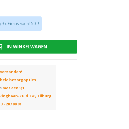
en
iepere krassen
sche vloeren
95. Gratis vanaf 50,-!
de gebruiksaanwijzing!
IN WINKELWAGEN
 verzonden!
ibele bezorgopties
ns
met een 9,1
Ringbaan-Zuid 376, Tilburg
3 - 207 00 01