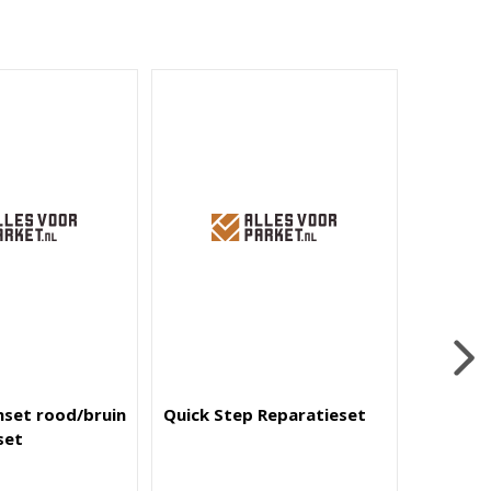
nset rood/bruin
Quick Step Reparatieset
Unika S
set
Reparat