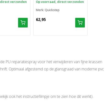
 direct verzonden
Op voorraad, direct verzonden
Merk: PPC
Merk: Quickstep
54,50
62,95
 de PU reparatiespray voor het verwijderen van fijne krassen
hrift. Optimaal afgestemd op de glansgraad van moderne pvc
ijk ook het instructiefilmpje om te zien hoe dit werkt).