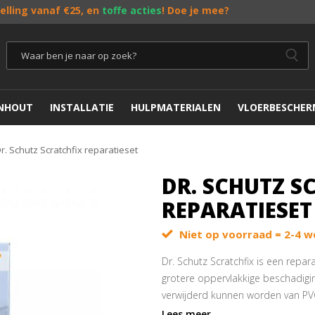
telling vanaf €25, en
toffe acties
! Doe je mee?
ENHOUT
INSTALLATIE
HULPMATERIALEN
VLOERBESCHER
r. Schutz Scratchfix reparatieset
DR. SCHUTZ S
REPARATIESET
Niet op voorraad = 2-4 w
Dr. Schutz Scratchfix is een repar
grotere oppervlakkige beschadigi
verwijderd kunnen worden van PVC
Lees meer