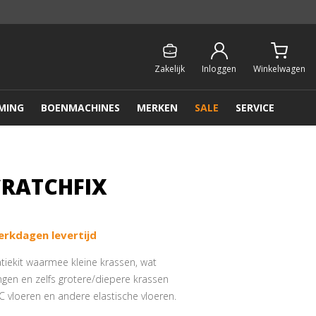
Persoonlijk & gratis advies:
013 - 207 00 01
Zakelijk
Inloggen
Winkelwagen
MING
BOENMACHINES
MERKEN
SALE
SERVICE
CRATCHFIX
erkdagen levertijd
atiekit waarmee kleine krassen, wat
ngen en zelfs grotere/diepere krassen
 vloeren en andere elastische vloeren.