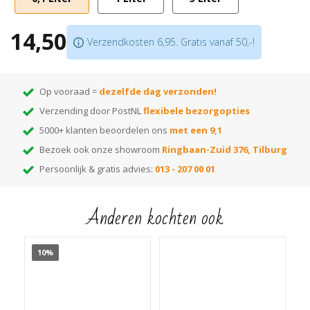
Droogtijd: 6 uur
Verbruik: 10-15m2/L.
14,50
Beschikbaar in
16 verschillende kleuren
en
8 grijstinten
Verzendkosten 6,95. Gratis vanaf 50,-!
Tip: bestel een tester om de kleur uit te proberen!
Let op: het is mogelijk om elke Ciranova loogbeits maximaal 15% te
verdunnen met
Ciranova Loogbeits Clear
. Scroll naar beneden voor
Op vooraad =
dezelfde dag verzonden!
gebruiksaanwijzing of open hem direct
hier
!
Verzending door PostNL
flexibele bezorgopties
5000+ klanten beoordelen ons
met een 9,1
Bezoek ook onze showroom
Ringbaan-Zuid 376, Tilburg
Persoonlijk & gratis advies:
013 - 207 00 01
Anderen kochten ook
10%