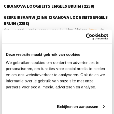
CIRANOVA LOOGBEITS ENGELS BRUIN (2258)
GEBRUIKSAANWIJZING CIRANOVA LOOGBEITS ENGELS
BRUIN (2258)
Voor gebruik goed oproeren en schudden. Met een
kwast
de
Loogbeits Engels Bruin (2282) royaal aanbrengen in de richting
van de houtvezel. Nadien egaliseren met een droge
kwast
.
Loogbeits is een reactive beits, zorg dus dat de beits egaal
wordt aangebracht. Men kan loogbeits ook aanbrengen met een
Deze website maakt gebruik van cookies
drukspuit. Daarna dient men de beits ook te egaliseren met een
We gebruiken cookies om content en advertenties te
kwast
. Na volledige reactietijd van 6 uur het oppervlak licht
personaliseren, om functies voor social media te bieden
schuren met een
Padhouder
met een
Groene Pad
. Dit kan ook
en om ons websiteverkeer te analyseren. Ook delen we
machinaal met een
Éenschijfs- boenmachine
met een
Groene
informatie over je gebruik van onze site met onze
Pad
. Nabehandeling Een vloer behandeld met loogbeits moet
partners voor social media, adverteren en analyse.
altijd afgewerkt worden met met olie, hardwax-olie of boenwas.
Voor het assortiment olie klikt u
hier
, voor het assortiment
Bekijken en aanpassen
hardwaxolie klikt u
hier
en voor het assortiment boenwas klikt u
hier
.