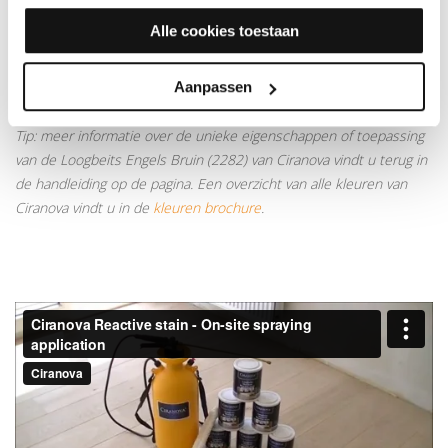
Alle cookies toestaan
Wilt u weten welke afwerking voor u het meest geschikt is? Kijk
dan onze blog "
Wat is het verschil tussen Hardwaxolie, Olie, Lak
Aanpassen
en Boenwas?
".
Tip: meer informatie over de unieke eigenschappen of toepassing
van de Loogbeits Engels Bruin (2282) van Ciranova vindt u terug in
de handleiding op de pagina. Een overzicht van alle kleuren van
Ciranova vindt u in de
kleuren brochure
.