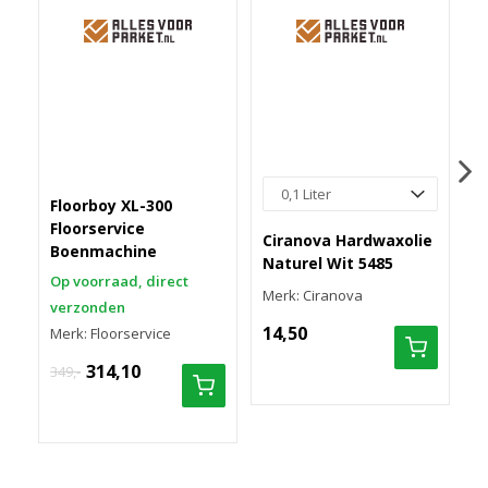
Floorboy XL-300
D
Floorservice
s
Ciranova Hardwaxolie
Boenmachine
Naturel Wit 5485
Op voorraad, direct
O
Merk: Ciranova
verzonden
v
14,50
Merk: Floorservice
M
314,10
8
349,-