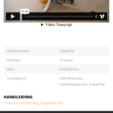
Artikelnummer:
10000768
Fabrikant:
Ciranova
Kleur:
Donkerbruin
Ondergrond:
ParketBoenwas,
ParketHardwaxolie, ParketOlie
HANDLEIDING
Ciranova_Handleiding_Loogbeits.pdf