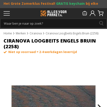
Het Grote Zomerklus Festival!
GRATIS keychain
bij elke
bestelling vanaf €25, en
toffe acties
! Doe je mee?
Persoonlijk & gratis advies:
013 - 207 00 01
Home
Merken
Ciranova
Ciranova Loogbeits Engels Bruin (2258)
CIRANOVA LOOGBEITS ENGELS BRUIN
(2258)
Niet op voorraad = 2-4 werkdagen levertijd