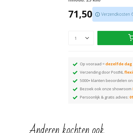
Vloeit zeer goed uit
71,50
Tot 3 mm na 24 uur legklaar
Verzendkosten 6,
Scroll naar beneden voor de gebru
Let op;
wanneer u meer dan 2 zakke
palletzending. Dit betekent dat 
verzendadres. De levertijd bedra
besteld is meestal de volgende da
nodig heeft raden wij u aan even t
Op vooraad =
dezelfde dag
kunnen checken!
Verzending door PostNL
flex
5000+ klanten beoordelen o
Bezoek ook onze showroom
Persoonlijk & gratis advies:
01
Anderen kochten ook