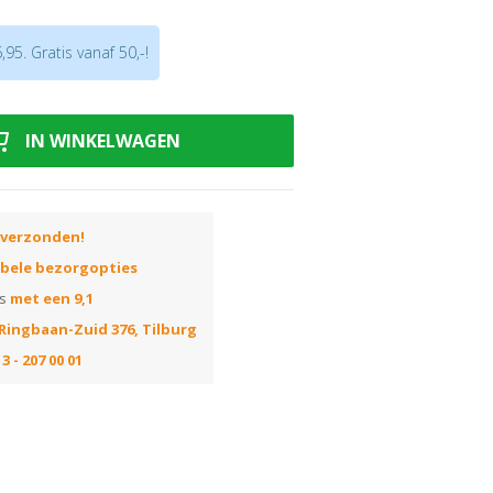
95. Gratis vanaf 50,-!
iksaanwijzing!
n egaline besteld leveren wij dit via een
er iemand aanwezig moet zijn op het
IN WINKELWAGEN
agt dan 1 a 2 werkdagen (voor 14u
g in huis). Indien u het de volgende dag
e bellen, zodat wij dit van te voren
 verzonden!
ibele bezorgopties
ns
met een 9,1
Ringbaan-Zuid 376, Tilburg
3 - 207 00 01