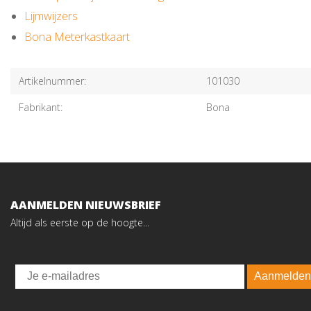
Lijmwijzers
Bona Meterkastkaart
Artikelnummer:
101030
Fabrikant:
Bona
AANMELDEN NIEUWSBRIEF
Altijd als eerste op de hoogte...
Email
Aanmelden