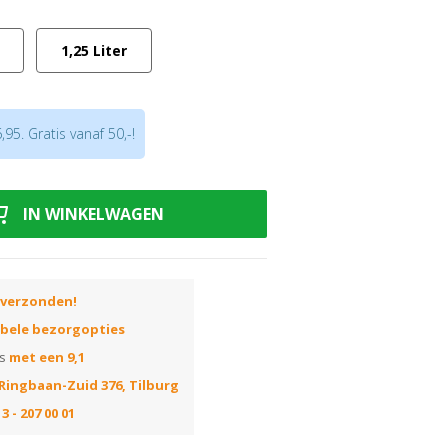
na traffic lakken
1,25 Liter
aanwijzing! Tip: om deze kleur uit te
stellen, deze is altijd 1k.
95. Gratis vanaf 50,-!
IN WINKELWAGEN
 verzonden!
ibele bezorgopties
ns
met een 9,1
Ringbaan-Zuid 376, Tilburg
3 - 207 00 01