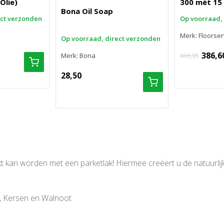
Olie)
300 mét 15
Bona Oil Soap
ect verzonden
Op voorraad,
Merk: Floorser
Op voorraad, direct verzonden
386,6
Merk: Bona
406,95
28,50
t kan worden met een parketlak! Hiermee creëert u de natuurlijke
y, Kersen en Walnoot