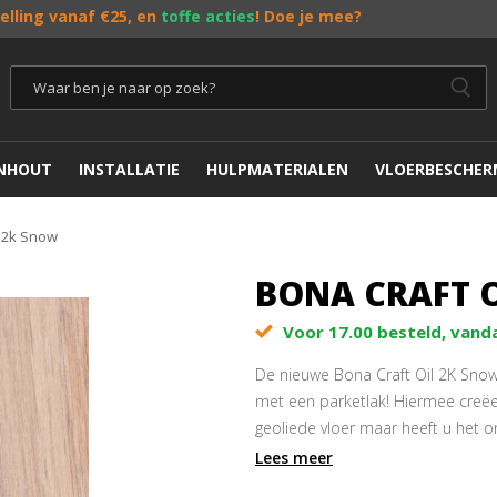
telling vanaf €25, en
toffe acties
! Doe je mee?
ENHOUT
INSTALLATIE
HULPMATERIALEN
VLOERBESCHER
l 2k Snow
BONA CRAFT 
Voor 17.00 besteld, vand
De nieuwe Bona Craft Oil 2K Snow
met een parketlak! Hiermee creëert
geoliede vloer maar heeft u het 
Lees meer
Snelle uitharding – vloeren klaar
Beschikbaar in 17
kleuren