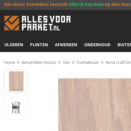
Het Grote Zomerklus Festival!
GRATIS keychain
bij elke bes
VLOEREN
PLINTEN
AFWERKEN
ONDERHOUD
BUIT
Home
Behandelen (basis)
Olie
Overlakbaar
Bona Craft Oi