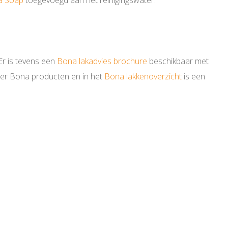
a Soap
toegevoegd aan het reinigingswater.
Er is tevens een
Bona lakadvies brochure
beschikbaar met
er Bona producten en in het
Bona lakkenoverzicht
is een