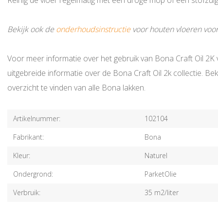
Reinig de vloer regelmatig met een droge mop of een stofzu
Bekijk ook de
onderhoudsinstructie
voor houten vloeren voo
Voor meer informatie over het gebruik van Bona Craft Oil 2K 
uitgebreide informatie over de Bona Craft Oil 2k collectie. Be
overzicht te vinden van alle Bona lakken.
Artikelnummer:
102104
Fabrikant:
Bona
Kleur:
Naturel
Ondergrond:
ParketOlie
Verbruik:
35 m2/liter