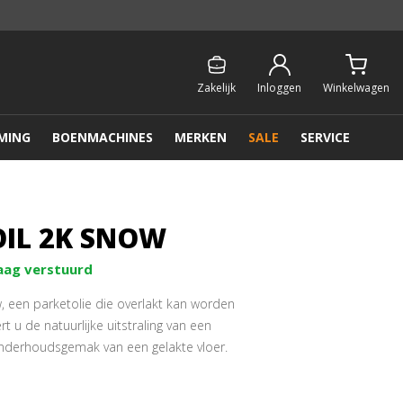
Persoonlijk & gratis advies:
013 - 207 00 01
Zakelijk
Inloggen
Winkelwagen
MING
BOENMACHINES
MERKEN
SALE
SERVICE
OIL 2K SNOW
aag verstuurd
, een parketolie die overlakt kan worden
 u de natuurlijke uitstraling van een
onderhoudsgemak van een gelakte vloer.
 voor licht gebruik na 8 uur