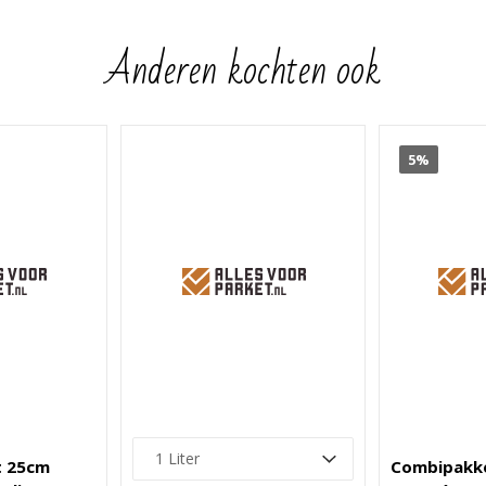
Anderen kochten ook
5%
t 25cm
Combipakke