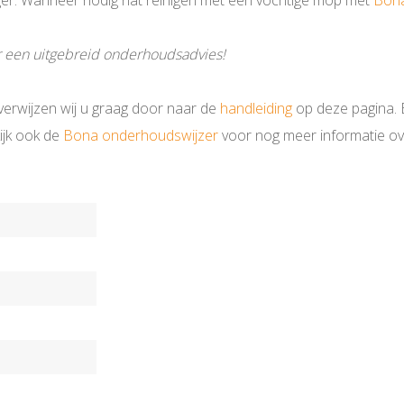
iger. Wanneer nodig nat reinigen met een vochtige mop met
Bon
r een uitgebreid onderhoudsadvies!
verwijzen wij u graag door naar de
handleiding
op deze pagina. 
kijk ook de
Bona onderhoudswijzer
voor nog meer informatie ov