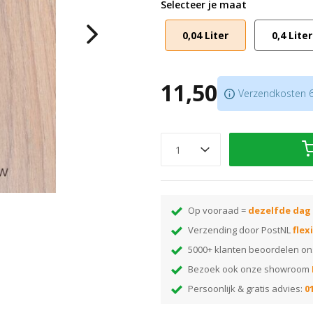
Selecteer je maat
Overlakbaar met een van de
Bo
0,04 Liter
0,4 Liter
Scroll naar beneden voor gebruiks
testen kun je de tester van 0,05 be
11,50
Verzendkosten 6,
Op vooraad =
dezelfde dag
Verzending door PostNL
flex
5000+ klanten beoordelen o
Bezoek ook onze showroom
Persoonlijk & gratis advies:
01