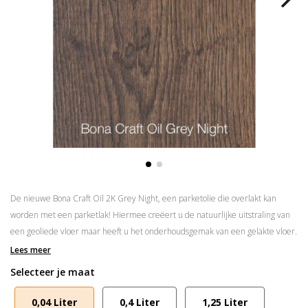
De nieuwe Bona Craft Oil 2K Grey Night, een parketolie die overlakt kan
worden met een parketlak! Hiermee creëert u de natuurlijke uitstraling van
een geoliede vloer maar heeft u het onderhoudsgemak van een gelakte vloer.
Lees meer
Snelle uitharding – vloeren klaar voor licht gebruik na 8 uur
Selecteer je maat
Beschikbaar in 17
kleuren
Overlakbaar met een van de
Bona traffic lakken
0,04 Liter
0,4 Liter
1,25 Liter