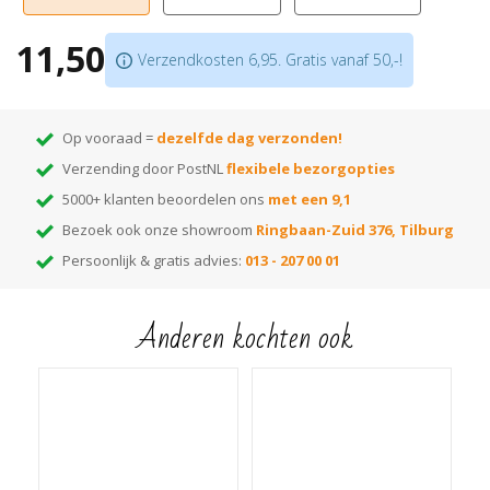
Scroll naar beneden voor gebruiksaanwijzing! Tip: om deze kleur uit te testen
kun je de tester van 0,05 bestellen, deze is altijd 1k.
11,50
Verzendkosten 6,95. Gratis vanaf 50,-!
Op vooraad =
dezelfde dag verzonden!
Verzending door PostNL
flexibele bezorgopties
5000+ klanten beoordelen ons
met een 9,1
Bezoek ook onze showroom
Ringbaan-Zuid 376, Tilburg
Persoonlijk & gratis advies:
013 - 207 00 01
Anderen kochten ook