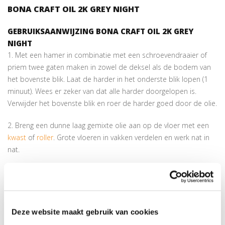
BONA CRAFT OIL 2K GREY NIGHT
GEBRUIKSAANWIJZING BONA CRAFT OIL 2K GREY
NIGHT
1. Met een hamer in combinatie met een schroevendraaier of
priem twee gaten maken in zowel de deksel als de bodem van
het bovenste blik. Laat de harder in het onderste blik lopen (1
minuut). Wees er zeker van dat alle harder doorgelopen is.
Verwijder het bovenste blik en roer de harder goed door de olie.
2. Breng een dunne laag gemixte olie aan op de vloer met een
kwast
of
roller
. Grote vloeren in vakken verdelen en werk nat in
nat.
Machinaal Inboenen.
3. Laat het hout de olie ongeveer 15/30 minuten absorberen
alvorens de vloer te boenen met een
Boenmachine
met
beige
Deze website maakt gebruik van cookies
pad.