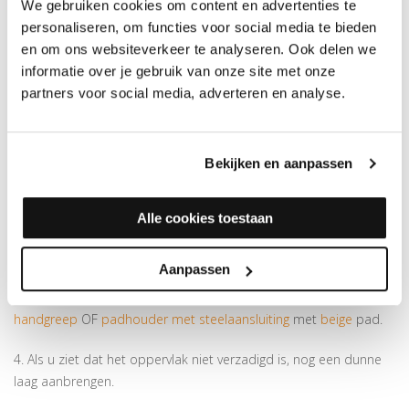
We gebruiken cookies om content en advertenties te
4. Als u ziet dat het oppervlak niet verzadigd is, nog een dunne
personaliseren, om functies voor social media te bieden
laag aanbrengen.
en om ons websiteverkeer te analyseren. Ook delen we
informatie over je gebruik van onze site met onze
5. Laat de olie nogmaals 15 minuten drogen en vervolgens
partners voor social media, adverteren en analyse.
droog boenen met
droogwrijfdoeken
onder de boenmachine.
6. Laat de vloer tenminste 8-12 uur* drogen alvorens deze te
Bekijken en aanpassen
betreden. Zorg voor voldoende ventilatie tijdens de verwerking
en tijden het droogproces.
Alle cookies toestaan
Handmatig Inboenen
Aanpassen
3. Laat het hout de olie ongeveer 15/30 minuten absorberen
alvorens de vloer te boenen met een
padhouder met
handgreep
OF
padhouder met steelaansluiting
met
beige
pad.
4. Als u ziet dat het oppervlak niet verzadigd is, nog een dunne
laag aanbrengen.