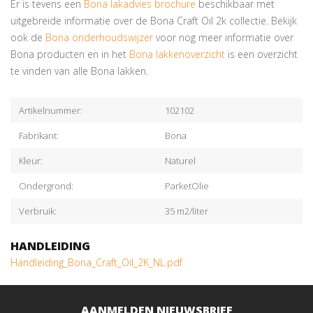
Er is tevens een
Bona lakadvies brochure
beschikbaar met
uitgebreide informatie over de Bona Craft Oil 2k collectie. Bekijk
ook de
Bona onderhoudswijzer
voor nog meer informatie over
Bona producten en in het
Bona lakkenoverzicht
is een overzicht
te vinden van alle Bona lakken.
Artikelnummer:
102102
Fabrikant:
Bona
Kleur:
Naturel
Ondergrond:
ParketOlie
Verbruik:
35 m2/liter
HANDLEIDING
Handleiding_Bona_Craft_Oil_2K_NL.pdf
AANMELDEN NIEUWSBRIEF