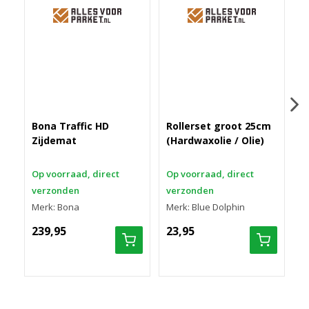
Bona Traffic HD
Rollerset groot 25cm
Zijdemat
(Hardwaxolie / Olie)
B
Op voorraad, direct
Op voorraad, direct
O
verzonden
verzonden
v
Merk: Bona
Merk: Blue Dolphin
M
239,95
23,95
2