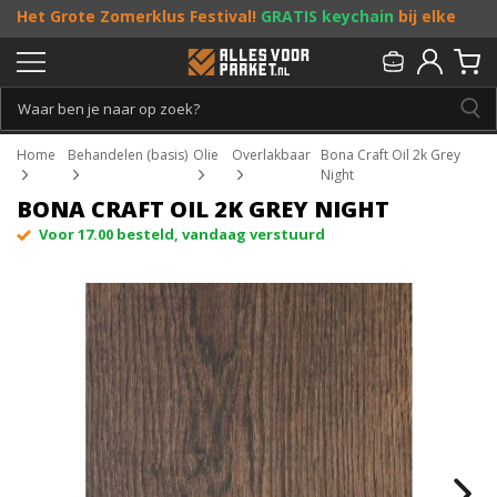
Het Grote Zomerklus Festival!
GRATIS keychain
bij elke
bestelling vanaf €25, en
toffe acties
! Doe je mee?
Persoonlijk & gratis advies:
013 - 207 00 01
Home
Behandelen (basis)
Olie
Overlakbaar
Bona Craft Oil 2k Grey
Night
BONA CRAFT OIL 2K GREY NIGHT
Voor 17.00 besteld, vandaag verstuurd