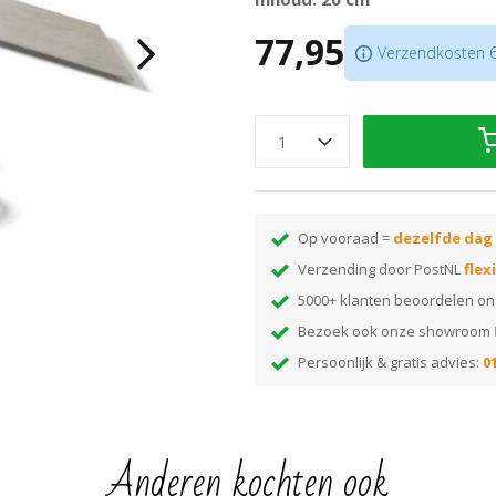
20 cm
77,95
Roestvrijstalen blad
Verzendkosten 6,
Aluminium blok
Verklein de kans op fouten!
Op vooraad =
dezelfde dag
Verzending door PostNL
flex
5000+ klanten beoordelen o
Bezoek ook onze showroom
Persoonlijk & gratis advies:
01
Anderen kochten ook