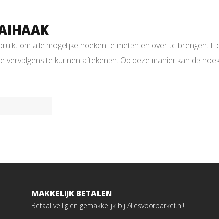
AAIHAAK
ikt om alle mogelijke hoeken te meten en over te brengen. Het
e vervolgens te kunnen aftekenen. Op deze manier kan de hoe
MAKKELIJK BETALEN
Betaal veilig en gemakkelijk bij Allesvoorparket.nl!