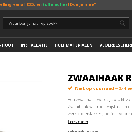
telling vanaf €25, en
toffe acties
! Doe je mee?
ENHOUT
INSTALLATIE
HULPMATERIALEN
VLOERBESCHER
ZWAAIHAAK R
Niet op voorraad = 2-4 w
Een zwaaihaak wordt gebruikt voo
Zwaaihaak van roestvrijstaal en 
werkoppervlakken, perfect voor 
op diverse materialen. De schroef
Lees meer
het einde van het blok.
Inhoud: 20 cm