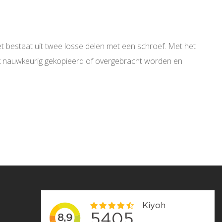
 bestaat uit twee losse delen met een schroef. Met het
k nauwkeurig gekopieerd of overgebracht worden en