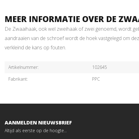
MEER INFORMATIE OVER DE ZW
De Zwaaihaak, ook wel zweihaak of zwei genoemd, wordt gebru
aandraaien van de schroef wordt de hoek vastgelegd om dez
verkleind de kans op fouten.
Artikelnummer:
102645
Fabrikant:
PPC
AANMELDEN NIEUWSBRIEF
Altijd als eerste op de hoogte...