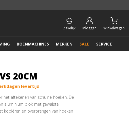
Persoonlijk & gratis advies:
013 - 207 00 01
Zakelijk
Inloggen
Winkelwagen
MING
BOENMACHINES
MERKEN
SALE
SERVICE
VS 20CM
erkdagen levertijd
r het aftekenen van schuine hoeken. De
een aluminium blok met gewalste
het kopiëren en overbrengen van hoeken
, waarmee u het blad vergrendeld, zit aan