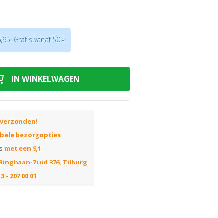
een buizen te demonteren
95. Gratis vanaf 50,-!
euren
IN WINKELWAGEN
 verzonden!
ibele bezorgopties
ns
met een 9,1
Ringbaan-Zuid 376, Tilburg
3 - 207 00 01