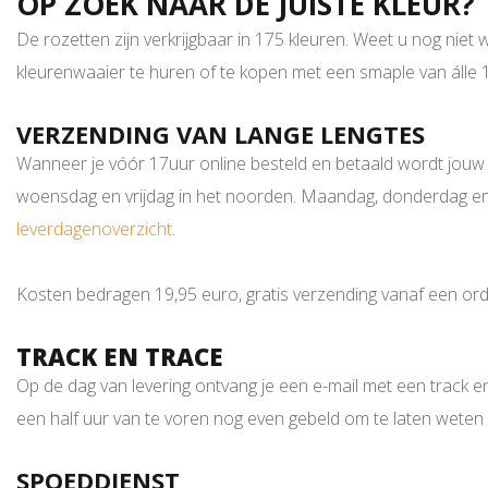
OP ZOEK NAAR DE JUISTE KLEUR?
De rozetten zijn verkrijgbaar in 175 kleuren. Weet u nog niet 
kleurenwaaier te huren of te kopen met een smaple van álle 17
VERZENDING VAN LANGE LENGTES
Wanneer je vóór 17uur online besteld en betaald wordt jouw b
woensdag en vrijdag in het noorden. Maandag, donderdag en vr
leverdagenoverzicht
.
Kosten bedragen 19,95 euro, gratis verzending vanaf een orde
TRACK EN TRACE
Op de dag van levering ontvang je een e-mail met een track en
een half uur van te voren nog even gebeld om te laten weten d
SPOEDDIENST