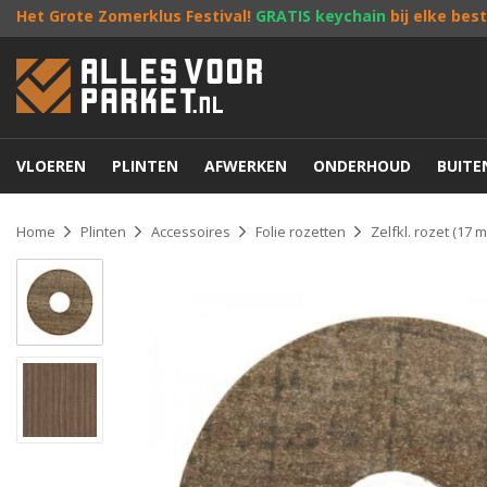
Het Grote Zomerklus Festival!
GRATIS keychain
bij elke bes
VLOEREN
PLINTEN
AFWERKEN
ONDERHOUD
BUIT
Home
Plinten
Accessoires
Folie rozetten
Zelfkl. rozet (17 m