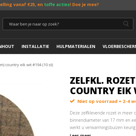
telling vanaf €25, en
toffe acties
! Doe je mee?
ENHOUT
INSTALLATIE
HULPMATERIALEN
VLOERBESCHER
m) country eik wit #194 (10 st)
ZELFKL. ROZET
COUNTRY EIK W
Niet op voorraad = 2-4 w
Deze zelfklevende rozet in meer d
binnendiameter van 17 mm en ee
werkt u verwarmingsbuizen keurig a
rozetten zijn eenvoudig op maat
Lees meer