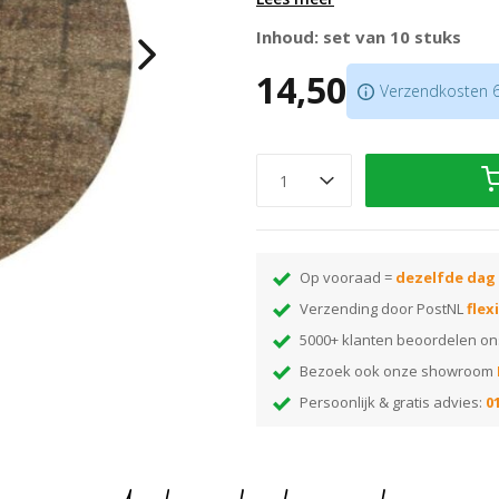
gatenstans
.
Inhoud: set van 10 stuks
Zelfklevend
14,50
Bestaat uit 2 delen; u hoeft g
Verzendkosten 6,
Verkrijgbaar in meer dan
175 kl
Let op:
prijs is per 10 stuks!
Op vooraad =
dezelfde dag
Verzending door PostNL
flex
5000+ klanten beoordelen o
Bezoek ook onze showroom
Persoonlijk & gratis advies:
01