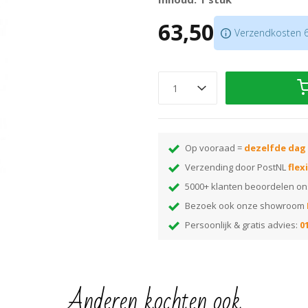
Voor het snel mengen tot ee
63,50
Eenvoudig te gebruiken als op
Verzendkosten 6,
Op vooraad =
dezelfde dag
Verzending door PostNL
flex
5000+ klanten beoordelen o
Bezoek ook onze showroom
Persoonlijk & gratis advies:
01
Anderen kochten ook