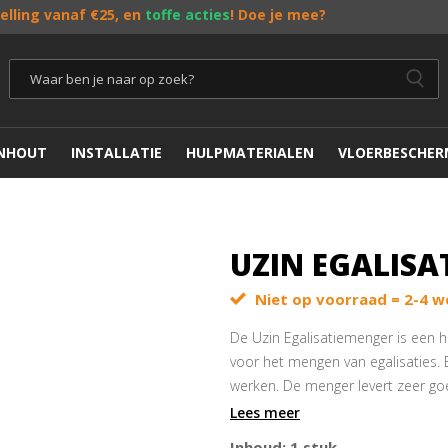
telling vanaf €25, en
toffe acties
! Doe je mee?
ENHOUT
INSTALLATIE
HULPMATERIALEN
VLOERBESCHER
UZIN EGALISA
Niet op voorraad = 2-4 w
De Uzin Egalisatiemenger is een 
voor het mengen van egalisaties. 
werken. De menger levert zeer g
en is onmisbaar bij het aanmaken
Lees meer
Noodzakelijk voor egaline
Inhoud: 1 stuk