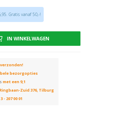
n homogene massa
zetstuk voor uw 13mm boormachine.
95. Gratis vanaf 50,-!
IN WINKELWAGEN
 verzonden!
ibele bezorgopties
ns
met een 9,1
Ringbaan-Zuid 376, Tilburg
3 - 207 00 01