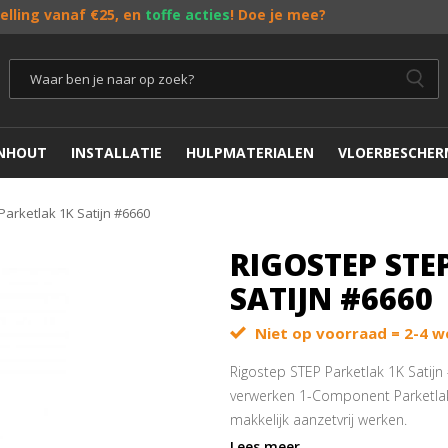
telling vanaf €25, en
toffe acties
! Doe je mee?
ENHOUT
INSTALLATIE
HULPMATERIALEN
VLOERBESCHER
Parketlak 1K Satijn #6660
RIGOSTEP STE
SATIJN #6660
Niet op voorraad = 2-4 w
Rigostep STEP Parketlak 1K Satijn
verwerken 1-Component Parketlak
makkelijk aanzetvrij werken.
Lees meer