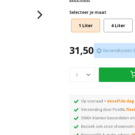
Verbruik is 8-12 m2/L
Overlakbaar na 2-3 uur
Selecteer je maat
Ook verkrijgbaar in
Mat #6650
1 Liter
4 Liter
Scroll naar beneden voor gebruiks
31,50
Verzendkosten 6,
Op vooraad =
dezelfde dag
Verzending door PostNL
flex
5000+ klanten beoordelen o
Bezoek ook onze showroom
Persoonlijk & gratis advies:
01