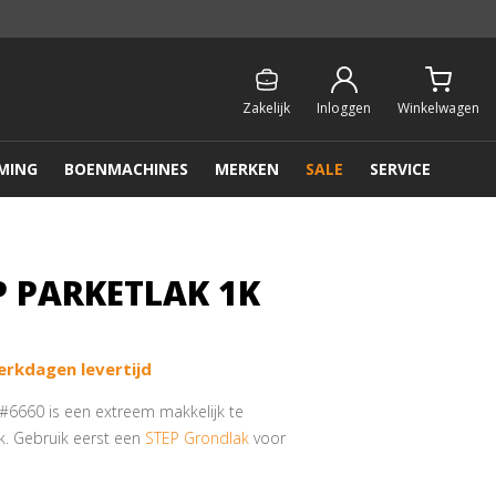
Persoonlijk & gratis advies:
013 - 207 00 01
Zakelijk
Inloggen
Winkelwagen
MING
BOENMACHINES
MERKEN
SALE
SERVICE
P PARKETLAK 1K
erkdagen levertijd
 #6660 is een extreem makkelijk te
. Gebruik eerst een
STEP Grondlak
voor