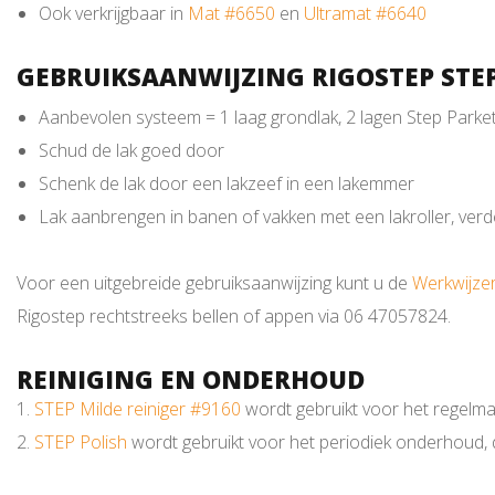
Ook verkrijgbaar in
Mat #6650
en
Ultramat #6640
GEBRUIKSAANWIJZING RIGOSTEP STEP
Aanbevolen systeem = 1 laag grondlak, 2 lagen Step Parke
Schud de lak goed door
Schenk de lak door een lakzeef in een lakemmer
Lak aanbrengen in banen of vakken met een lakroller, verde
Voor een uitgebreide gebruiksaanwijzing kunt u de
Werkwijze
Rigostep rechtstreeks bellen of appen via 06 47057824.
REINIGING EN ONDERHOUD
1.
STEP Milde reiniger #9160
wordt gebruikt voor het regelmat
2.
STEP Polish
wordt gebruikt voor het periodiek onderhoud, d