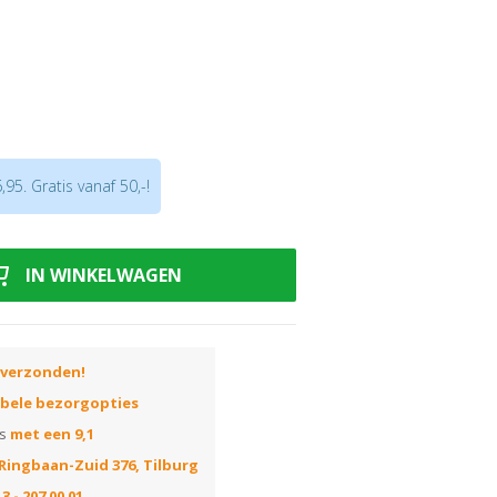
en
Ultramat #6640
aanwijzing!
95. Gratis vanaf 50,-!
IN WINKELWAGEN
 verzonden!
ibele bezorgopties
ns
met een 9,1
Ringbaan-Zuid 376, Tilburg
3 - 207 00 01