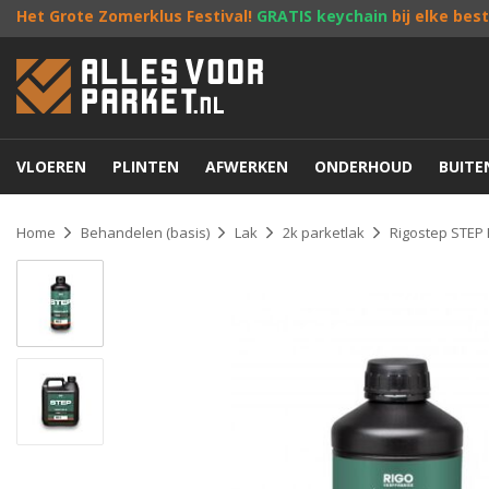
Het Grote Zomerklus Festival!
GRATIS keychain
bij elke bes
VLOEREN
PLINTEN
AFWERKEN
ONDERHOUD
BUIT
Home
Behandelen (basis)
Lak
2k parketlak
Rigostep STEP 