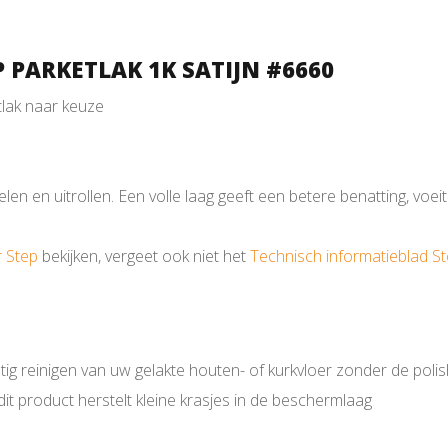
 PARKETLAK 1K SATIJN #6660
tlak naar keuze
len en uitrollen. Een volle laag geeft een betere benatting, voe
r Step
bekijken, vergeet ook niet het
Technisch informatieblad S
ig reinigen van uw gelakte houten- of kurkvloer zonder de polish
it product herstelt kleine krasjes in de beschermlaag