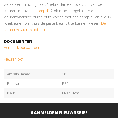
welke kleur u nodig heeft? Bekijk dan een overzicht van de
kleuren in onze
kleurenpdf
. Ook is het mogelijk om een
kleurenwaaier te huren of te kopen met een sample van álle 175
foliekleuren om thuis de juiste kleur uit te kunnen kiezen.
De
kleurenwaaiers vindt u hier.
DOCUMENTEN
Verzendvoorwaarden
Kleuren pdf
Artikelnummer:
103180
Fabrikant:
PPC
Kleur:
Eiken Licht
AANMELDEN NIEUWSBRIEF