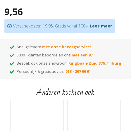
Ook bijpassende hoek/eindstukken verkrijgbaar waardoor in verstek zagen
9,56
niet nodig is
Bijpassende profielen
in hetzelfde decor verkrijgbaar
Je bevestigt deze plint met
lijm
of een
onzichtbaar clipsysteem
Verzendkosten 19,95. Gratis vanaf 100,-!
Lees meer
Let op:
houd rekening met +/- 5% snijverlies tijdens montage.
Tip:
ben je nog op zoek naar de juiste kleur? Huur dan onze monsterwaaier
Snel geleverd
met onze bezorgservice!
5000+ klanten beoordelen ons
met een 9,1
Bezoek ook onze showroom
Ringbaan-Zuid 376, Tilburg
Persoonlijk & gratis advies:
013 - 207 00 01
Anderen kochten ook