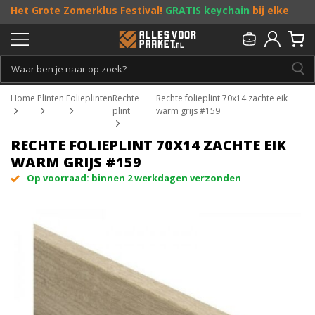
Het Grote Zomerklus Festival!
GRATIS keychain
bij elke
bestelling vanaf €25, en
toffe acties
! Doe je mee?
Persoonlijk & gratis advies:
013 - 207 00 01
Home
Plinten
Folieplinten
Rechte
Rechte folieplint 70x14 zachte eik
plint
warm grijs #159
RECHTE FOLIEPLINT 70X14 ZACHTE EIK
WARM GRIJS #159
Op voorraad: binnen 2 werkdagen verzonden