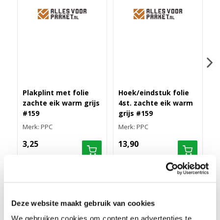
Plakplint met folie
Hoek/eindstuk folie
M
zachte eik warm grijs
4st. zachte eik warm
r
#159
grijs #159
s
Merk: PPC
Merk: PPC
M
3,25
13,90
7
RECHTE FOLIEPLINT 70X14 ZACHTE EIK WARM GRIJS
Deze website maakt gebruik van cookies
#159
We gebruiken cookies om content en advertenties te