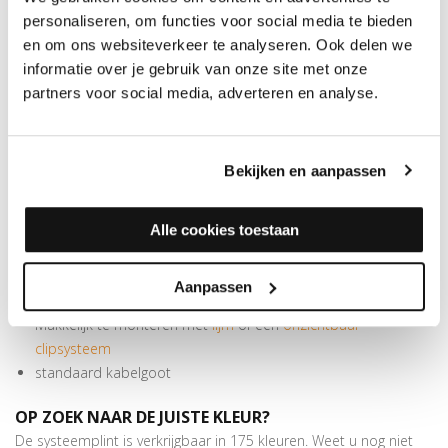
personaliseren, om functies voor social media te bieden
MEER INFORMATIE RECHTE FOLIEPLINT 14X70MM
en om ons websiteverkeer te analyseren. Ook delen we
Deze strak vormgegeven plint meet 70x14 mm en is 240 cm
informatie over je gebruik van onze site met onze
lang. Meer dan genoeg om de voor PVC- en laminaatvloeren
partners voor social media, adverteren en analyse.
benodigde zwelruimte te overbruggen. Bij deze in meer dan 175
kleuren folie verkrijgbare plint horen handige blokjes. Deze zijn te
gebruiken als binnen- of buitenhoek en als eindstuk. In verstek
Bekijken en aanpassen
zagen is hierbij niet nodig. De MDF folieplint kan worden
bevestigd met schroeven, lijm of een onzichtbaar clipsysteem.
Alle cookies toestaan
SPECIFICATIES
RECHTE FOLIEPLINT 14X70MM
PEFC/FSC certificatie: FSC Mix 70%
Aanpassen
Beschermt de muren tegen beschadigingen van stofzuigers
Makkelijk te monteren met
lijm
of een
onzichtbaar
clipsysteem
standaard kabelgoot
OP ZOEK NAAR DE JUISTE KLEUR?
De systeemplint is verkrijgbaar in 175 kleuren. Weet u nog niet