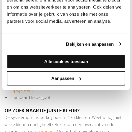
Deze strak vormgegeven plint meet 70x14 mm en is 240 cm
en om ons websiteverkeer te analyseren. Ook delen we
lang. Meer dan genoeg om de voor PVC- en laminaatvloeren
informatie over je gebruik van onze site met onze
benodigde zwelruimte te overbruggen. Bij deze in meer dan 175
partners voor social media, adverteren en analyse.
kleuren folie verkrijgbare plint horen handige blokjes. Deze zijn te
gebruiken als binnen- of buitenhoek en als eindstuk. In verstek
zagen is hierbij niet nodig. De MDF folieplint kan worden
Bekijken en aanpassen
bevestigd met schroeven, lijm of een onzichtbaar clipsysteem.
SPECIFICATIES
RECHTE FOLIEPLINT 14X70MM
Alle cookies toestaan
PEFC/FSC certificatie: FSC Mix 70%
Beschermt de muren tegen beschadigingen van stofzuigers
Aanpassen
Makkelijk te monteren met
lijm
of een
onzichtbaar
clipsysteem
standaard kabelgoot
OP ZOEK NAAR DE JUISTE KLEUR?
De systeemplint is verkrijgbaar in 175 kleuren. Weet u nog niet
welke kleur u nodig heeft? Bekijk dan een overzicht van de
kleuren in onze
kleurenpdf
. Ook is het mogelijk om een