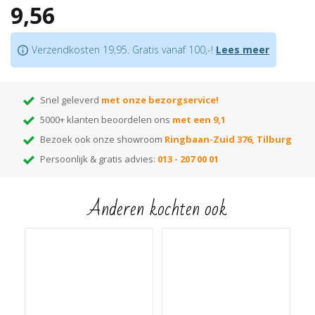
9,56
niet nodig is
Bijpassende profielen
in hetzelfde decor verkrijgbaar
Je bevestigt deze plint met
lijm
of een
onzichtbaar clipsysteem
Verzendkosten 19,95. Gratis vanaf 100,-!
Lees meer
Let op:
houd rekening met +/- 5% snijverlies tijdens montage.
Tip:
ben je nog op zoek naar de juiste kleur? Huur dan onze monsterwaaier
Snel geleverd
met onze bezorgservice!
5000+ klanten beoordelen ons
met een 9,1
Bezoek ook onze showroom
Ringbaan-Zuid 376, Tilburg
Persoonlijk & gratis advies:
013 - 207 00 01
Anderen kochten ook