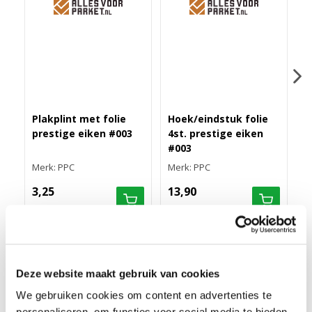
Plakplint met folie
Hoek/eindstuk folie
M
prestige eiken #003
4st. prestige eiken
r
#003
s
Merk: PPC
Merk: PPC
M
3,25
13,90
7
RECHTE FOLIEPLINT 70X14 PRESTIGE EIKEN #003
Deze website maakt gebruik van cookies
We gebruiken cookies om content en advertenties te
MEER INFORMATIE RECHTE FOLIEPLINT 14X70MM
personaliseren, om functies voor social media te bieden