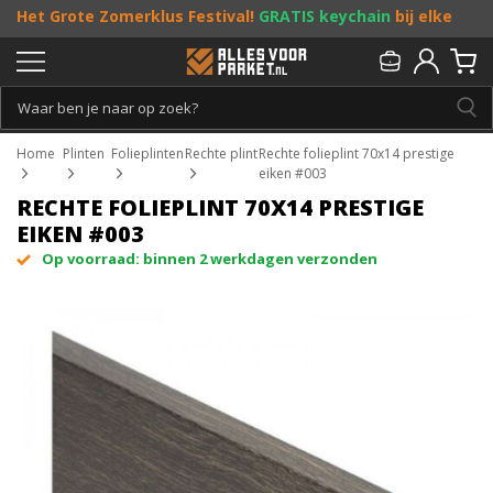
Het Grote Zomerklus Festival!
GRATIS keychain
bij elke
bestelling vanaf €25, en
toffe acties
! Doe je mee?
Persoonlijk & gratis advies:
013 - 207 00 01
Home
Plinten
Folieplinten
Rechte plint
Rechte folieplint 70x14 prestige
eiken #003
RECHTE FOLIEPLINT 70X14 PRESTIGE
EIKEN #003
Op voorraad: binnen 2 werkdagen verzonden