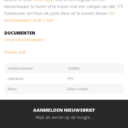
kleurenwaaier te huren of te kopen met een sample van álle 175
foliekleuren om thuis de juiste kleur uit te kunnen kiezen.
De
kleurenwaaiers vindt u hier.
DOCUMENTEN
Verzendvoorwaarden
Kleuren pdf
Artikelnummer:
102806
Fabrikant:
PPC
Kleur:
Eiken Antiek
AANMELDEN NIEUWSBRIEF
Altijd als eerste op de hoogte...