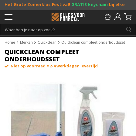
Het Grote Zomerklus Festival!
GRATIS keychain
bij elke
bestelling vanaf €25, en
toffe acties
! Doe je mee?
Persoonlijk & gratis advies:
013 - 207 00 01
Home
Merken
Quickclean
Quickclean compleet onderhoudsset
QUICKCLEAN COMPLEET
ONDERHOUDSSET
Niet op voorraad = 2-4 werkdagen levertijd