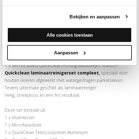
Veilig, streeploos en een fris resultaat.
Bekijken en aanpassen
Deze set bestaat uit:
Alle cookies toestaan
1 x Vloerwisser
1 x Microfasedoek
1 x QuickClean Telescoopsteel Aluminium
Aanpassen
1 x QuickClean Flacon 500 ml.
1 x set (16 stuks) QuickClean Honingraatdoekjes statisch
Quickclean laminaatreinigerset compleet,
speciaal voor
houten vloeren afgewerkt met watergedragen parketlakken.
Tevens uitermate geschikt als laminaatreiniger.
Veilig, streeploos en een fris resultaat.
Deze set bestaat uit:
1 x Vloerwisser
1 x Microfasedoek
1 x QuickClean Telescoopsteel Aluminium