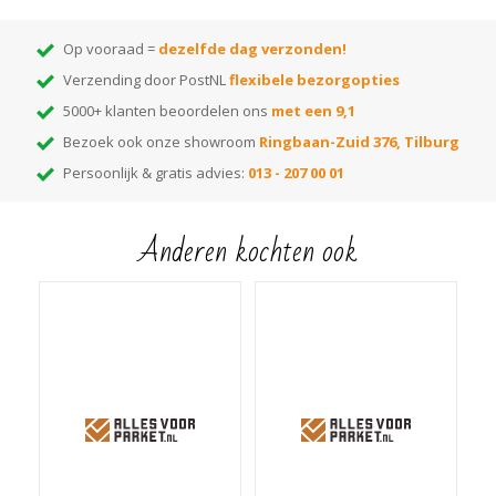
1 x QuickClean Telescoopsteel Aluminium
1 x QuickClean Flacon 500 ml.
Op vooraad =
dezelfde dag verzonden!
1 x set (16 stuks) QuickClean Honingraatdoekjes statisch
Verzending door PostNL
flexibele bezorgopties
5000+ klanten beoordelen ons
met een 9,1
Bezoek ook onze showroom
Ringbaan-Zuid 376, Tilburg
Persoonlijk & gratis advies:
013 - 207 00 01
Anderen kochten ook