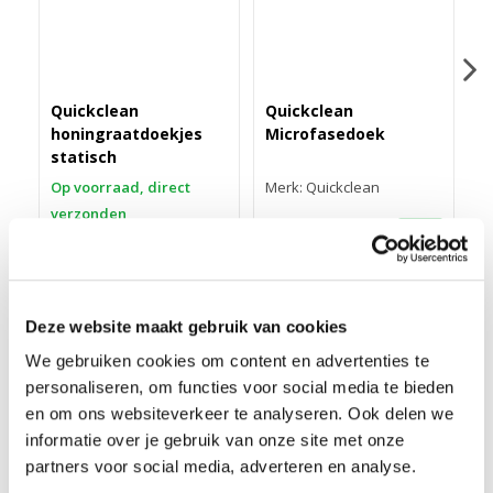
Quickclean
Quickclean
Q
honingraatdoekjes
Microfasedoek
V
statisch
Op voorraad, direct
Merk: Quickclean
M
verzonden
9,95
3
Merk: Quickclean
3,95
Deze website maakt gebruik van cookies
We gebruiken cookies om content en advertenties te
personaliseren, om functies voor social media te bieden
QUICKCLEAN COMPLEET ONDERHOUDSSET
en om ons websiteverkeer te analyseren. Ook delen we
Quickclean laminaatreinigerset compleet,
speciaal voor
informatie over je gebruik van onze site met onze
houten vloeren afgewerkt met watergedragen parketlakken.
partners voor social media, adverteren en analyse.
Tevens uitermate geschikt als laminaatreiniger.