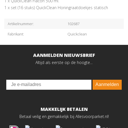
1 x QuickClean Flacon 500 ml.
1 x set (16 stuks) QuickClean Honingraatdoekjes statisch
Artikelnummer:
102687
Fabrikant:
Quickclean
AANMELDEN NIEUWSBRIEF
Altijd als eerste op de hoogte...
Email
Aanmelden
MAKKELIJK BETALEN
Betaal veilig en gemakkelijk bij Allesvoorparket.nl!