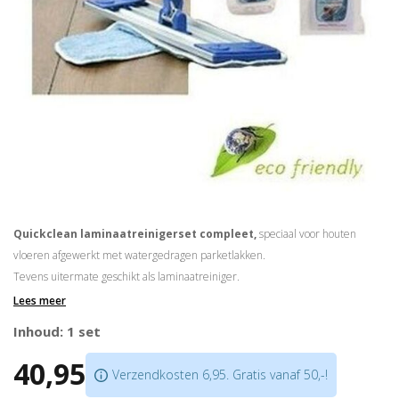
Quickclean laminaatreinigerset compleet,
speciaal voor houten
vloeren afgewerkt met watergedragen parketlakken.
Tevens uitermate geschikt als laminaatreiniger.
Veilig, streeploos en een fris resultaat.
Lees meer
Inhoud: 1 set
Deze set bestaat uit:
1 x Vloerwisser
40,95
Verzendkosten 6,95. Gratis vanaf 50,-!
1 x Microfasedoek