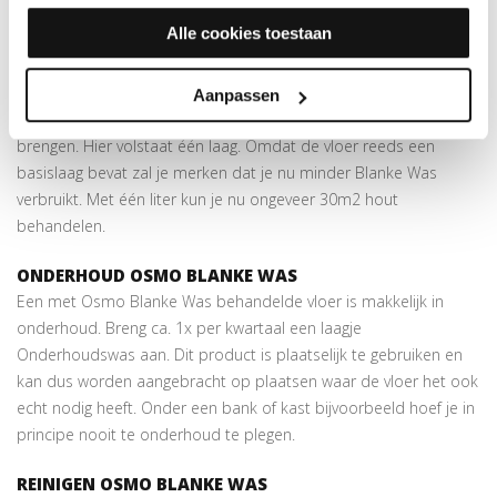
hierdoor adviseren wij op deze houtsoorten een derde laag.
Alle cookies toestaan
AANBRENGEN OP BEHANDELD HOUT OSMO BLANKE
WAS
Aanpassen
Osmo adviseert de Blanke Was elke 5 jaar opnieuw aan te
brengen. Hier volstaat één laag. Omdat de vloer reeds een
basislaag bevat zal je merken dat je nu minder Blanke Was
verbruikt. Met één liter kun je nu ongeveer 30m2 hout
behandelen.
ONDERHOUD OSMO BLANKE WAS
Een met Osmo Blanke Was behandelde vloer is makkelijk in
onderhoud. Breng ca. 1x per kwartaal een laagje
Onderhoudswas aan. Dit product is plaatselijk te gebruiken en
kan dus worden aangebracht op plaatsen waar de vloer het ook
echt nodig heeft. Onder een bank of kast bijvoorbeeld hoef je in
principe nooit te onderhoud te plegen.
REINIGEN OSMO BLANKE WAS