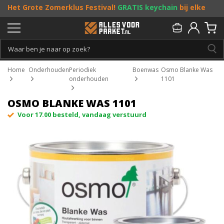
Het Grote Zomerklus Festival!
GRATIS keychain
bij elke
bestelling vanaf €25, en
toffe acties
! Doe je mee?
Persoonlijk & gratis advies:
013 - 207 00 01
Home
Onderhouden
Periodiek
Boenwas
Osmo Blanke Was
onderhouden
1101
OSMO BLANKE WAS 1101
Voor 17.00 besteld, vandaag verstuurd