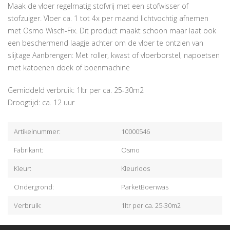
Maak de vloer regelmatig stofvrij met een stofwisser of
stofzuiger. Vloer ca. 1 tot 4x per maand lichtvochtig afnemen
met Osmo Wisch-Fix. Dit product maakt schoon maar laat ook
een beschermend laagje achter om de vloer te ontzien van
slijtage Aanbrengen: Met roller, kwast of vloerborstel, napoetsen
met katoenen doek of boenmachine
Gemiddeld verbruik: 1ltr per ca. 25-30m2
Droogtijd: ca. 12 uur
Artikelnummer:
10000546
Fabrikant:
Osmo
Kleur:
Kleurloos
Ondergrond:
ParketBoenwas
Verbruik:
1ltr per ca. 25-30m2