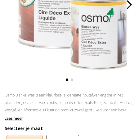
Osmo Blanke Was is een kleurloze, zijdematte houtafwerking die in het
bijzonder geschikt is voor exotische houtsoorten zoals Teak, Kambala, Merbau,
Wengé, en Afrormosia. U kunt dit product zowel gebruiken voor een basis
behandeling van de vloer als voor een onderhoudsbehandeling.
Lees meer
Selecteer je maat
Waterafstotend, geeft geen vlekken
Natuurlijk zijdematte uitstraling