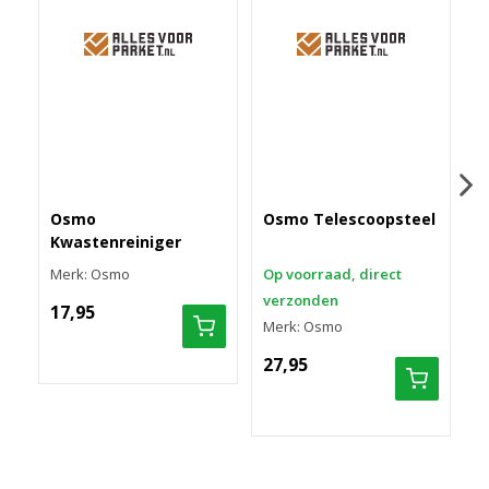
Osmo
Osmo Telescoopsteel
Kwastenreiniger
O
Merk: Osmo
Op voorraad, direct
m
verzonden
M
17,95
Merk: Osmo
6
27,95