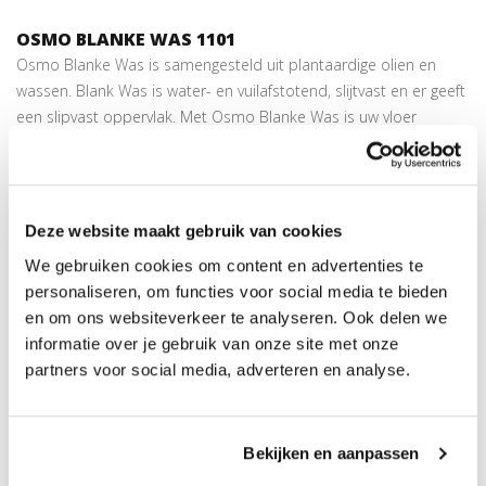
OSMO BLANKE WAS 1101
Osmo Blanke Was is samengesteld uit plantaardige olien en
wassen. Blank Was is water- en vuilafstotend, slijtvast en er geeft
een slipvast oppervlak. Met Osmo Blanke Was is uw vloer
bestand tegen wijn, bier, cola, koffie, thee, vruchtensap, melk en
water. Na droging onschadelijk voor mens, dier en plant en veilig
voor kinderen en speelgoed.
Deze website maakt gebruik van cookies
VERWERKING OSMO BLANKE WAS
We gebruiken cookies om content en advertenties te
Breng een egale laag aan met een roller, kwast of vloerborstel in
personaliseren, om functies voor social media te bieden
de lengterichting van het hout met de nerf mee. De eerste laag
en om ons websiteverkeer te analyseren. Ook delen we
ongeveer 30 minuten laten intrekken hierna de overtollig olie
informatie over je gebruik van onze site met onze
verwijderen met een katoenen doek of boenmachine. Na een
partners voor social media, adverteren en analyse.
droogtijd van ongeveer 12-24 uur een tweede laag op dezelfde
wijze aanbrengen. Met één liter Blanke Was kun je gemiddeld
ongeveer 25m2 hout behandelen. Loofhout zoals Eiken en
exotische houtsoorten volstaat een behandeling in twee lagen.
Bekijken en aanpassen
Naaldhout zoals Grenen en Vuren kennen een open porie,