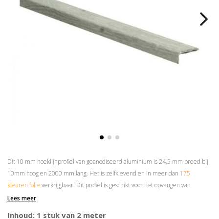
Dit 10 mm hoeklijnprofiel van geanodiseerd aluminium is 24,5 mm breed bij
10mm hoog en 2000 mm lang. Het is zelfklevend en in meer dan
175
kleuren folie
verkrijgbaar. Dit profiel is geschikt voor het opvangen van
hoogteverschillen van maximaal 8 mm.
Lees meer
Prijs is per 2 meter
Inhoud: 1 stuk van 2 meter