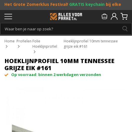
Het Grote Zomerklus Festival!
GRATIS keychain
bij elke
bestelling vanaf €25, en
toffe acties
! Doe je mee?
Persoonlijk & gratis advies:
013 - 207 00 01
Home
Profielen
Folie
Hoeklijnprofiel 10mm tennessee
Hoeklijnprofiel
grijze eik #161
HOEKLIJNPROFIEL 10MM TENNESSEE
GRIJZE EIK #161
Op voorraad: binnen 2 werkdagen verzonden