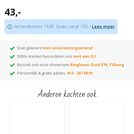
Superieure plakkracht
43,-
Goed voor het opvangen van hoogteverschillen van max. 8 mm
Let op:
houd rekening met +/- 5%snijverlies tijdens montage
Verzendkosten 19,95. Gratis vanaf 100,-!
Lees meer
Tip:
ben je nog op zoek naar de juiste kleur? Huur dan onze
monsterwaaier
!
Hiermee kun je thuis de beste kleur kiezen! Elke kleur op de waaier heeft
een nummer dat correspondeert met het nummer van de kleur. Voer het
Snel geleverd
met onze bezorgservice!
gewenste kleurnummer in de zoekbalk van onze webshop en je vindt alle
5000+ klanten beoordelen ons
met een 9,1
bijpassende items die in die kleur leverbaar zijn!
Bezoek ook onze showroom
Ringbaan-Zuid 376, Tilburg
Persoonlijk & gratis advies:
013 - 207 00 01
Anderen kochten ook