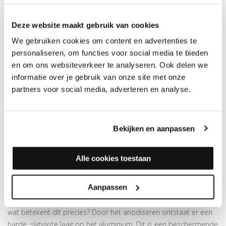
Dit 10 mm hoeklijnprofiel van geanodiseerd aluminium is 24,5
mm breed bij 10mm hoog en 2000 mm lang. Het is zelfklevend
Deze website maakt gebruik van cookies
en in meer dan
175 kleuren folie
verkrijgbaar. Dit profiel is
We gebruiken cookies om content en advertenties te
geschikt voor het opvangen van hoogteverschillen van maximaal
personaliseren, om functies voor social media te bieden
8 mm.
en om ons websiteverkeer te analyseren. Ook delen we
Prijs is per 2 meter
informatie over je gebruik van onze site met onze
Superieure plakkracht
partners voor social media, adverteren en analyse.
Goed voor het opvangen van hoogteverschillen van max. 8
mm
In deze kleur is ook een
duo-hoeklijnprofiel
beschikbaar
Bekijken en aanpassen
van
24,5 x 30 mm.
Let op:
houd rekening met +/- 5%snijverlies tijdens montage
Alle cookies toestaan
MEER INFORMATIE OVER DE HOEKLIJNPROFIELEN 10
Aanpassen
MM
De hoeklijnen zijn gemaakt van geanodiseerd aluminium, maar
wat betekent dit precies? Door het anodiseren ontstaat er een
harde, slijtvaste laag op het aluminium. Dit is een beschermende