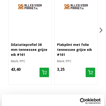
Dilatatieprofiel 38
Plakplint met folie
Z
mm tennessee grijze
tennessee grijze eik
t
eik #161
#161
#
Merk: PPC
Merk: PPC
M
43,40
3,25
1
HOEKLIJNPROFIEL 10MM TENNESSEE GRIJZE EIK
#161