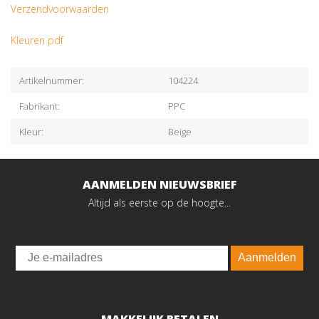
Verzendvoorwaarden
Kleuren pdf
Artikelnummer:
104224
Fabrikant:
PPC
Kleur:
Beige
AANMELDEN NIEUWSBRIEF
Altijd als eerste op de hoogte...
Email
Aanmelden