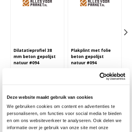
Dilatatieprofiel 38
Plakplint met folie
Z
mm beton gepolijst
beton gepolijst
b
natuur #094
natuur #094
#
Merk: PPC
Merk: PPC
M
43,40
3,25
1
Deze website maakt gebruik van cookies
We gebruiken cookies om content en advertenties te
personaliseren, om functies voor social media te bieden
HOEKLIJNPROFIEL 10MM BETON GEPOLIJST NATUUR
en om ons websiteverkeer te analyseren. Ook delen we
#094
informatie over je gebruik van onze site met onze