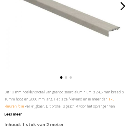
Dit 10 mm hoeklijnprofiel van geanodiseerd aluminium is 24,5 mm breed bij
10mm hoog en 2000 mm lang. Het is zelfklevend en in meer dan
175
kleuren folie
verkrijgbaar. Dit profiel is geschikt voor het opvangen van
hoogteverschillen van maximaal 8 mm.
Lees meer
Prijs is per 2 meter
Inhoud: 1 stuk van 2 meter
Superieure plakkracht