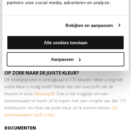
partners voor social media, adverteren en analyse.
MEER INFORMATIE OVER DE HOEKLIJNPROFIELEN 10
MM
De hoeklijnen zijn gemaakt van geanodiseerd aluminium, maar
wat betekent dit precies? Door het anodiseren ontstaat er een
Bekijken en aanpassen
harde, slijtvaste laag op het aluminium. Dit is een beschermende
laag en is weer positief voor de duurzaamheid van het
Alle cookies toestaan
aluminium. Dit profiel is geschikt voor het opvangen van
hoogteverschillen van maximaal 8 mm. Ook verkrijgbaar in 24,5 x
Aanpassen
30 mm.
OP ZOEK NAAR DE JUISTE KLEUR?
Dit hoeklijnprofiel is verkrijgbaar in 175 kleuren. Weet u nog niet
welke kleur u nodig heeft? Bekijk dan een overzicht van de
kleuren in onze
kleurenpdf
. Ook is het mogelijk om een
kleurenwaaier te huren of te kopen met een smaple van álle 175
folieklueren om thuis de juiste kleur uit te kunnen kiezen.
De
kleurenwaaiers vindt u hier.
DOCUMENTEN