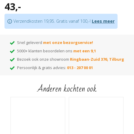
43,-
Goed voor het opvangen van hoogteverschillen van max. 8 mm
Let op:
houd rekening met +/- 5%snijverlies tijdens montage
Verzendkosten 19,95. Gratis vanaf 100,-!
Lees meer
Tip:
ben je nog op zoek naar de juiste kleur? Huur dan onze
monsterwaaier
!
Hiermee kun je thuis de beste kleur kiezen! Elke kleur op de waaier heeft
een nummer dat correspondeert met het nummer van de kleur. Voer het
Snel geleverd
met onze bezorgservice!
gewenste kleurnummer in de zoekbalk van onze webshop en je vindt alle
5000+ klanten beoordelen ons
met een 9,1
bijpassende items die in die kleur leverbaar zijn!
Bezoek ook onze showroom
Ringbaan-Zuid 376, Tilburg
Persoonlijk & gratis advies:
013 - 207 00 01
Anderen kochten ook