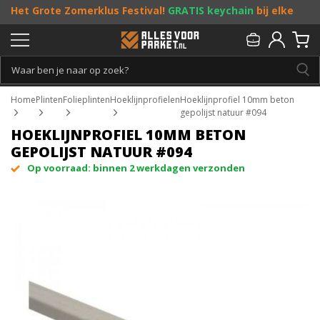
Het Grote Zomerklus Festival!
GRATIS keychain
bij elke
bestelling vanaf €25, en
toffe acties
! Doe je mee?
Persoonlijk & gratis advies:
013 - 207 00 01
Home
Plinten
Folieplinten
Hoeklijnprofielen
Hoeklijnprofiel 10mm beton
gepolijst natuur #094
HOEKLIJNPROFIEL 10MM BETON
GEPOLIJST NATUUR #094
Op voorraad: binnen 2 werkdagen verzonden