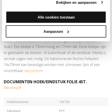
Bekijken en aanpassen
Verkrijgbaar in meer dan
175 kleuren
Speciaal voor de
Rechte folieplint 14x70mm
Alle cookies toestaan
Prijs is per set van 4 blokjes
Montage d.m.v. verlijmen met
kit
Aanpassen
MEER INFORMATIE HOEK/EINDSTUK FOLIE 4ST.
Deze Hoek/eindstukken folie worden geleverd per set van 4
stuks. Een blokje is 73mm hoog en 17mm dik. Deze blokjes zijn
te gebruiken als binnen- of buitenhoek of als eindstuk. Hierbij is
verstek zagen niet nodig. De bijbehorende Rechte folieplint
14x70mm kan bevestigd worden met schroeven, lijm of een
onzichtbaar
clipsysteem
.
DOCUMENTEN HOEK/EINDSTUK FOLIE 4ST.
Kleurenpdf
Artikelnummer:
103730
Fabrikant:
PPC