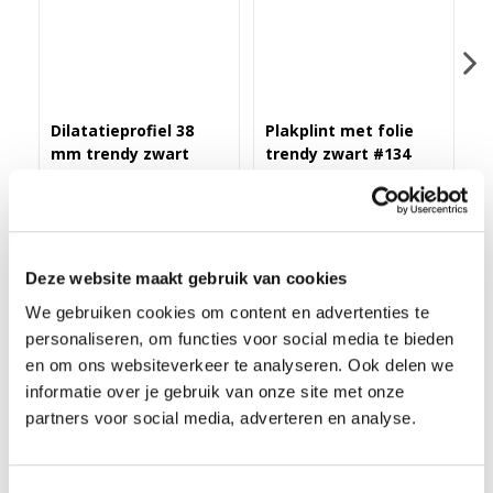
Dilatatieprofiel 38
Plakplint met folie
Z
mm trendy zwart
trendy zwart #134
t
#134
s
Merk: PPC
Merk: PPC
M
43,40
3,25
1
Deze website maakt gebruik van cookies
We gebruiken cookies om content en advertenties te
personaliseren, om functies voor social media te bieden
en om ons websiteverkeer te analyseren. Ook delen we
HOEK/EINDSTUK FOLIE 4ST. TRENDY ZWART #134
informatie over je gebruik van onze site met onze
Deze Hoek/eindstukken worden geleverd in setjes van 4 stuks
partners voor social media, adverteren en analyse.
en zijn speciaal voor de rechte folieplint. Je gebruikt ze als
binnenhoek, buitenhoek of eindstuk. Door het gebruik van
deze hoek/eindstukken is in verstek zagen niet meer nodig!