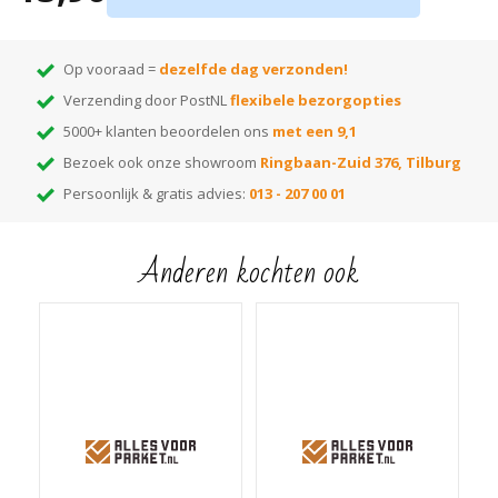
Montage d.m.v. verlijmen met
kit
Tip:
ben je nog op zoek naar de juiste kleur? Huur dan onze
monsterwaaier
!
Op vooraad =
dezelfde dag verzonden!
Hiermee kun je thuis de beste kleur kiezen! Elke kleur op de waaier heeft
Verzending door PostNL
flexibele bezorgopties
een nummer dat correspondeert met het nummer van de kleur. Voer het
gewenste kleurnummer in de zoekbalk van onze webshop en je vindt alle
5000+ klanten beoordelen ons
met een 9,1
bijpassende items die in die kleur leverbaar zijn!
Bezoek ook onze showroom
Ringbaan-Zuid 376, Tilburg
Persoonlijk & gratis advies:
013 - 207 00 01
Anderen kochten ook