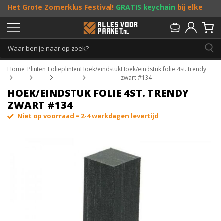
Het Grote Zomerklus Festival!
GRATIS keychain
bij elke
bestelling vanaf €25, en
toffe acties
! Doe je mee?
Persoonlijk & gratis advies:
013 - 207 00 01
Home
Plinten
Folieplinten
Hoek/eindstuk
Hoek/eindstuk folie 4st. trendy
zwart #134
HOEK/EINDSTUK FOLIE 4ST. TRENDY
ZWART #134
Niet op voorraad = 2-4 werkdagen levertijd